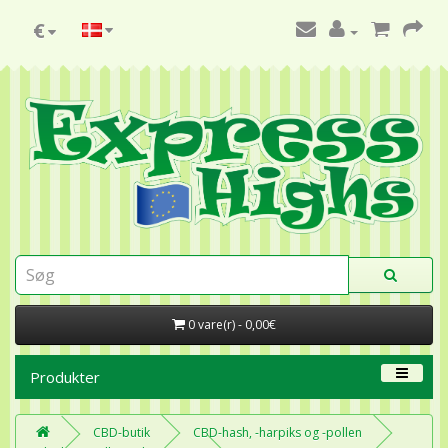
€
0 vare(r) - 0,00€
Produkter
CBD-butik
CBD-hash, -harpiks og -pollen