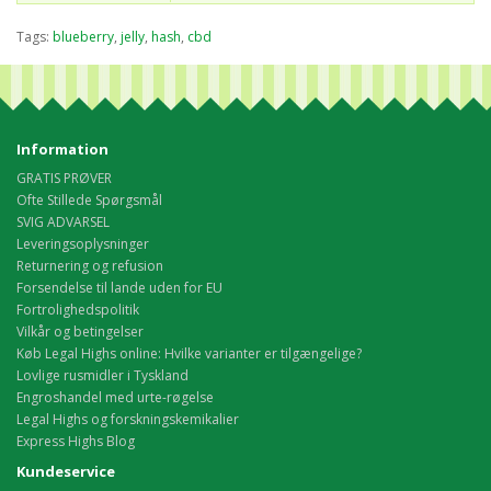
Tags:
blueberry
,
jelly
,
hash
,
cbd
Information
GRATIS PRØVER
Ofte Stillede Spørgsmål
SVIG ADVARSEL
Leveringsoplysninger
Returnering og refusion
Forsendelse til lande uden for EU
Fortrolighedspolitik
Vilkår og betingelser
Køb Legal Highs online: Hvilke varianter er tilgængelige?
Lovlige rusmidler i Tyskland
Engroshandel med urte-røgelse
Legal Highs og forskningskemikalier
Express Highs Blog
Kundeservice