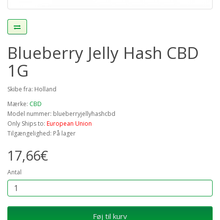
Blueberry Jelly Hash CBD
1G
Skibe fra: Holland
Mærke:
CBD
Model nummer: blueberryjellyhashcbd
Only Ships to:
European Union
Tilgængelighed: På lager
17,66€
Antal
Føj til kurv