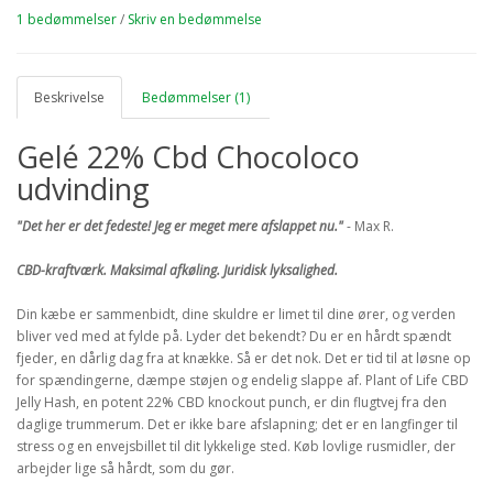
1 bedømmelser
/
Skriv en bedømmelse
Beskrivelse
Bedømmelser (1)
Gelé 22% Cbd Chocoloco
udvinding
"Det her er det fedeste!
Jeg er meget mere afslappet nu."
- Max R.
CBD-kraftværk.
Maksimal afkøling.
Juridisk lyksalighed.
Din kæbe er sammenbidt, dine skuldre er limet til dine ører, og verden
bliver ved med at fylde på. Lyder det bekendt? Du er en hårdt spændt
fjeder, en dårlig dag fra at knække. Så er det nok. Det er tid til at løsne op
for spændingerne, dæmpe støjen og endelig slappe af. Plant of Life CBD
Jelly Hash, en potent 22% CBD knockout punch, er din flugtvej fra den
daglige trummerum. Det er ikke bare afslapning; det er en langfinger til
stress og en envejsbillet til dit lykkelige sted. Køb lovlige rusmidler, der
arbejder lige så hårdt, som du gør.