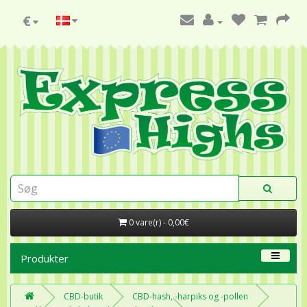
€
0 vare(r) - 0,00€
Produkter
CBD-butik
CBD-hash, -harpiks og -pollen