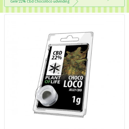
Gelé 22% Cbd Chocoloco udvinding