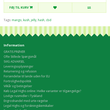
FØJ TIL KURV
Tags:
mango
,
kush
,
jelly
,
hash
,
cbd
Information
GRATIS PRØVER
Ofte Stillede Spørgsmål
SVIG ADVARSEL
Leveringsoplysninger
Returnering og refusion
Forsendelse til lande uden for EU
Fortrolighedspolitik
Vilkår og betingelser
Køb Legal Highs online: Hvilke varianter er tilgængelige?
Lovlige rusmidler i Tyskland
Engroshandel med urte-røgelse
Legal Highs og forskningskemikalier