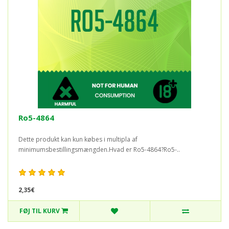
Ro5-4864
Dette produkt kan kun købes i multipla af
minimumsbestillingsmængden.Hvad er Ro5-4864?Ro5-..
2,35€
FØJ TIL KURV