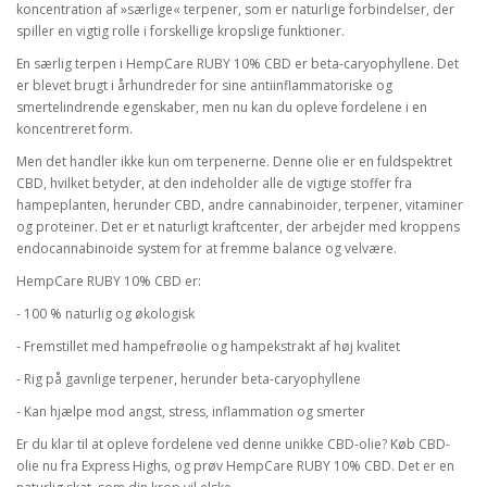
koncentration af »særlige« terpener, som er naturlige forbindelser, der
spiller en vigtig rolle i forskellige kropslige funktioner.
En særlig terpen i HempCare RUBY 10% CBD er beta-caryophyllene. Det
er blevet brugt i århundreder for sine antiinflammatoriske og
smertelindrende egenskaber, men nu kan du opleve fordelene i en
koncentreret form.
Men det handler ikke kun om terpenerne. Denne olie er en fuldspektret
CBD, hvilket betyder, at den indeholder alle de vigtige stoffer fra
hampeplanten, herunder CBD, andre cannabinoider, terpener, vitaminer
og proteiner. Det er et naturligt kraftcenter, der arbejder med kroppens
endocannabinoide system for at fremme balance og velvære.
HempCare RUBY 10% CBD er:
- 100 % naturlig og økologisk
- Fremstillet med hampefrøolie og hampekstrakt af høj kvalitet
- Rig på gavnlige terpener, herunder beta-caryophyllene
- Kan hjælpe mod angst, stress, inflammation og smerter
Er du klar til at opleve fordelene ved denne unikke CBD-olie? Køb CBD-
olie nu fra Express Highs, og prøv HempCare RUBY 10% CBD. Det er en