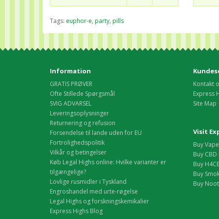
Tags:
euphor-e
,
party
,
pills
Information
Kundese
GRATIS PRØVER
Kontakt 
Ofte Stillede Spørgsmål
Express 
SVIG ADVARSEL
Site Map
Leveringsoplysninger
Returnering og refusion
Visit E
Forsendelse til lande uden for EU
Fortrolighedspolitik
Buy Vape 
Vilkår og betingelser
Buy CBD 
Køb Legal Highs online: Hvilke varianter er
Buy H4CB
tilgængelige?
Buy Smok
Lovlige rusmidler i Tyskland
Buy Nootr
Engroshandel med urte-røgelse
Legal Highs og forskningskemikalier
Express Highs Blog