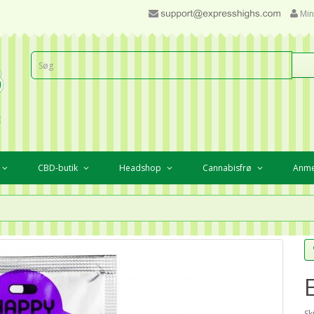
Min
CBD-butik
Headshop
Cannabisfrø
Anme
Sk