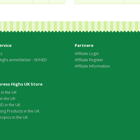
rvice
Partnere
os
Affiliate Login
Highs anmeldelser - NYHED
Affiliate Register
Affiliate Information
xpress Highs UK Store
in the UK
in the UK
D in the UK
ing Products in the UK
opics in the UK