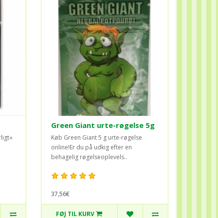
Green Giant urte-røgelse 5g
ligt«
Køb Green Giant 5 g urte-røgelse
online!Er du på udkig efter en
behagelig røgelseoplevels..
37,56€
FØJ TIL KURV