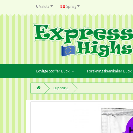
€
Valuta
Sprog
Lovlige Stoffer Butik
Forskningskemikalier Butik
Euphor-E