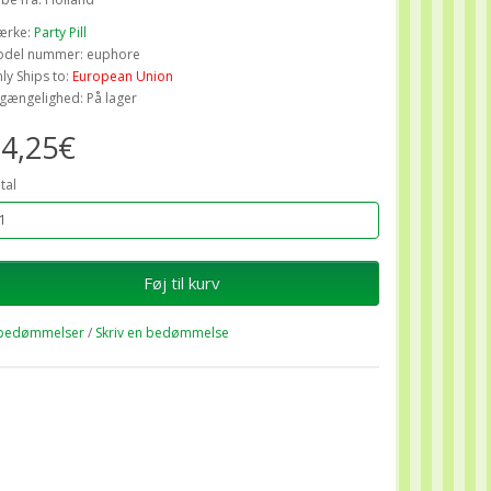
ærke:
Party Pill
del nummer: euphore
ly Ships to:
European Union
lgængelighed: På lager
4,25€
tal
Føj til kurv
bedømmelser
/
Skriv en bedømmelse