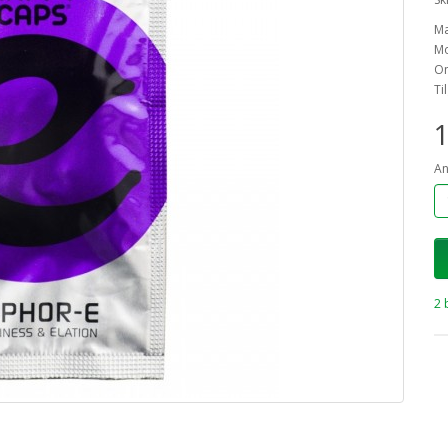
M
Mo
On
Ti
1
An
2 