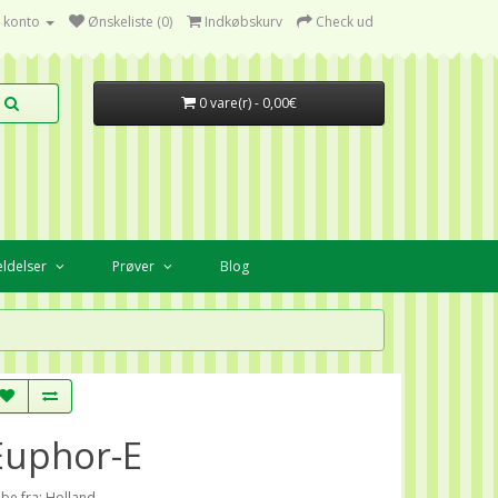
 konto
Ønskeliste (0)
Indkøbskurv
Check ud
0 vare(r) - 0,00€
ldelser
Prøver
Blog
Euphor-E
ibe fra: Holland