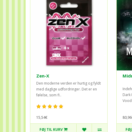
Zen-X
Midn
Den moderne verden er hurtig og fyldt
Indeh
med daglige udfordringer. Det er en
Dark 
følelse, som fl..
Voodo
15,54€
80,96
FØJ TIL KURV
FØJ