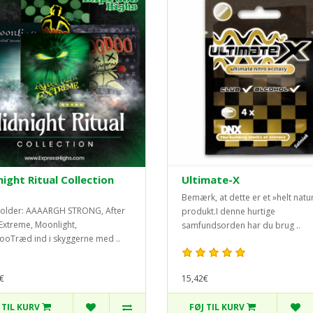
ight Ritual Collection
Ultimate-X
Bemærk, at dette er et »helt natur
older: AAAARGH STRONG, After
produkt.I denne hurtige
Extreme, Moonlight,
samfundsorden har du brug ..
oTræd ind i skyggerne med ..
€
15,42€
 TIL KURV
FØJ TIL KURV