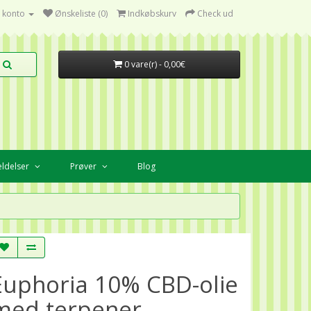
 konto
Ønskeliste (0)
Indkøbskurv
Check ud
0 vare(r) - 0,00€
ldelser
Prøver
Blog
Euphoria 10% CBD-olie
med terpener