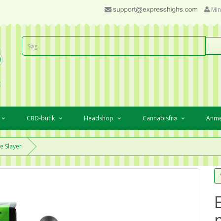
Min
CBD-butik
Headshop
Cannabisfrø
Anme
e Slayer