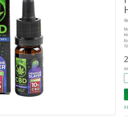
Sk
M
Mo
Eu
Ti
2
An
3 