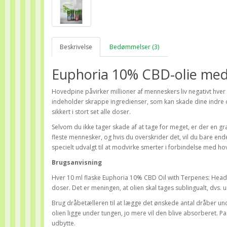
Beskrivelse
Bedømmelser (3)
Euphoria 10% CBD-olie med
Hovedpine påvirker millioner af menneskers liv negativt hve
indeholder skrappe ingredienser, som kan skade dine indre 
sikkert i stort set alle doser.
Selvom du ikke tager skade af at tage for meget, er der en græn
fleste mennesker, og hvis du overskrider det, vil du bare ende
specielt udvalgt til at modvirke smerter i forbindelse med h
Brugsanvisning
Hver 10 ml flaske Euphoria 10% CBD Oil with Terpenes: Heada
doser. Det er meningen, at olien skal tages sublingualt, dvs. 
Brug dråbetælleren til at lægge det ønskede antal dråber unde
olien ligge under tungen, jo mere vil den blive absorberet. Pas 
udbytte.