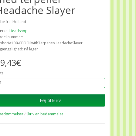
Headache Slayer
ibe fra: Holland
ærke:
Headshop
del nummer:
phoria10%CBDOilwithTerpenesHeadacheSlayer
lgængelighed: På lager
9,43€
tal
Føj til kurv
bedømmelser
/
Skriv en bedømmelse