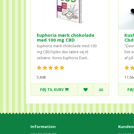
Euphoria mørk chokolade
Kus
med 100 mg CBD
Cbd
Euphoria mørk chokolade med 100
"Denn
mg CBDOplev den lækre vej til
Det e
velvære. Vores Euphoria Dark..
af på 
5,89€
17,66
FØJ TIL KURV
FØJ
Information
Kundese