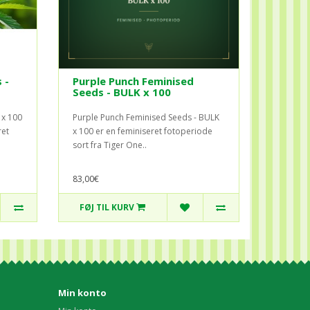
 -
Purple Punch Feminised
Seeds - BULK x 100
 x 100
Purple Punch Feminised Seeds - BULK
ret
x 100 er en feminiseret fotoperiode
sort fra Tiger One..
83,00€
FØJ TIL KURV
Min konto