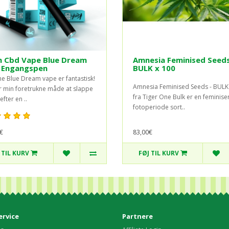
h Cbd Vape Blue Dream
Amnesia Feminised Seeds
 Engangspen
BULK x 100
e Blue Dream vape er fantastisk!
Amnesia Feminised Seeds - BULK
r min foretrukne måde at slappe
fra Tiger One Bulk er en feminise
efter en ..
fotoperiode sort..
€
83,00€
 TIL KURV
FØJ TIL KURV
rvice
Partnere