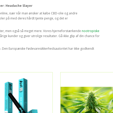
er: Headache Slayer
online, især når man ønsker at købe CBD-olie og andre
oler på med deres hårdt tjente penge, og det er
kter, men også så meget mere. Vores hjerneforstærkende
nootropiske
ige kunder og giver utrolige resultater. Gå ikke glip af din chance for
de. Den Europæiske Fødevaresikkerhedsautoritet har ikke godkendt