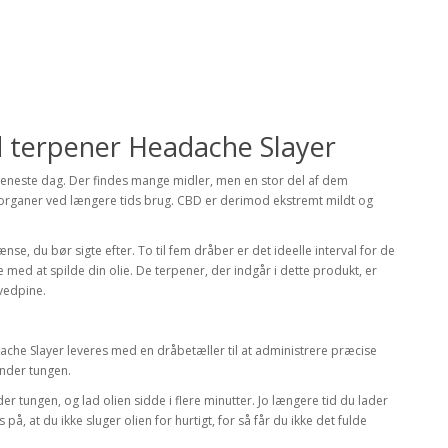
 terpener Headache Slayer
r eneste dag. Der findes mange midler, men en stor del af dem
organer ved længere tids brug. CBD er derimod ekstremt mildt og
se, du bør sigte efter. To til fem dråber er det ideelle interval for de
 med at spilde din olie. De terpener, der indgår i dette produkt, er
ovedpine.
che Slayer leveres med en dråbetæller til at administrere præcise
under tungen.
r tungen, og lad olien sidde i flere minutter. Jo længere tid du lader
på, at du ikke sluger olien for hurtigt, for så får du ikke det fulde