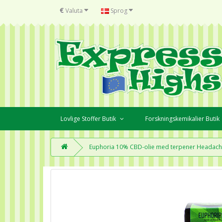
€
Valuta
Sprog
Lovlige Stoffer Butik
Forskningskemikalier Butik
Euphoria 10% CBD-olie med terpener Headach