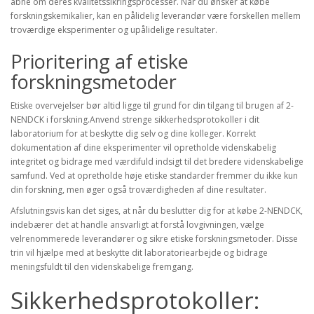
åbne om deres kvalitetssikringsprocesser. Når du ønsker at købe
forskningskemikalier, kan en pålidelig leverandør være forskellen mellem
troværdige eksperimenter og upålidelige resultater.
Prioritering af etiske
forskningsmetoder
Etiske overvejelser bør altid ligge til grund for din tilgang til brugen af 2-
NENDCK i forskning.Anvend strenge sikkerhedsprotokoller i dit
laboratorium for at beskytte dig selv og dine kolleger. Korrekt
dokumentation af dine eksperimenter vil opretholde videnskabelig
integritet og bidrage med værdifuld indsigt til det bredere videnskabelige
samfund. Ved at opretholde høje etiske standarder fremmer du ikke kun
din forskning, men øger også troværdigheden af dine resultater.
Afslutningsvis kan det siges, at når du beslutter dig for at købe 2-NENDCK,
indebærer det at handle ansvarligt at forstå lovgivningen, vælge
velrenommerede leverandører og sikre etiske forskningsmetoder. Disse
trin vil hjælpe med at beskytte dit laboratoriearbejde og bidrage
meningsfuldt til den videnskabelige fremgang.
Sikkerhedsprotokoller: