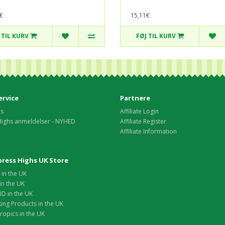
€
15,11€
 TIL KURV
FØJ TIL KURV
rvice
Partnere
os
Affiliate Login
Highs anmeldelser - NYHED
Affiliate Register
Affiliate Information
xpress Highs UK Store
in the UK
in the UK
D in the UK
ing Products in the UK
opics in the UK