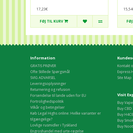
17,23€
15,54
FØJ TIL KURV
FØJ
Information
Kundese
GRATIS PRØVER
Kontakt 
Ofte Stillede Spørgsmål
Express 
SVIG ADVARSEL
Site Map
Leveringsoplysninger
Returnering og refusion
Visit E
Forsendelse til lande uden for EU
Fortrolighedspolitik
Buy Vape 
Vilkår og betingelser
Buy CBD 
Køb Legal Highs online: Hvilke varianter er
Buy H4CB
tilgængelige?
Buy Smok
Lovlige rusmidler i Tyskland
Buy Nootr
Engroshandel med urte-røgelse