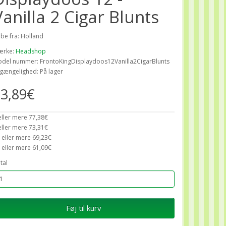
Vanilla 2 Cigar Blunts
ibe fra: Holland
ærke:
Headshop
del nummer: FrontoKingDisplaydoos12Vanilla2CigarBlunts
lgængelighed: På lager
3,89€
eller mere 77,38€
eller mere 73,31€
 eller mere 69,23€
 eller mere 61,09€
tal
Føj til kurv