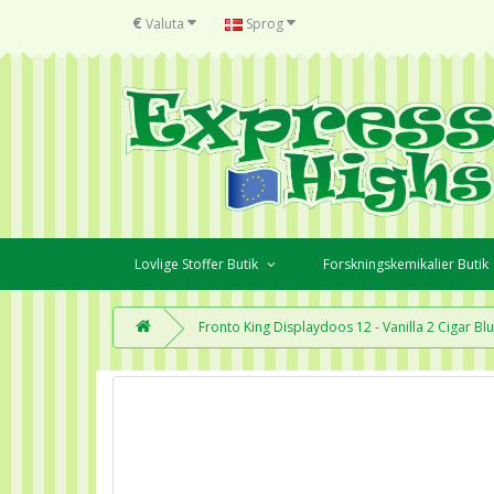
€
Valuta
Sprog
Lovlige Stoffer Butik
Forskningskemikalier Butik
Fronto King Displaydoos 12 - Vanilla 2 Cigar Bl