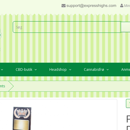
Min
CBD-butik
Headshop
Cannabisfrø
Anme
unts