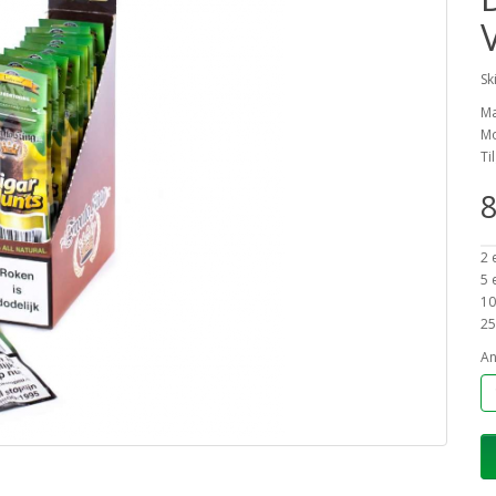
Sk
M
Mo
Ti
8
2 
5 
10
25
An