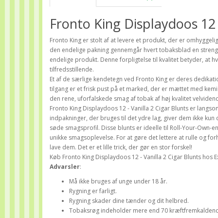
Fronto King Displaydoos 12 -
Fronto King er stolt af at levere et produkt, der er omhyggeligt 
den endelige pakning gennemgår hvert tobaksblad en streng ins
endelige produkt. Denne forpligtelse til kvalitet betyder, at hv
tilfredsstillende.
Et af de særlige kendetegn ved Fronto King er deres dedikatio
tilgang er et frisk pust på et marked, der er mættet med ke
den rene, uforfalskede smag af tobak af høj kvalitet velvidend
Fronto King Displaydoos 12 - Vanilla 2 Cigar Blunts er lan
indpakninger, der bruges til det ydre lag, giver dem ikke kun
søde smagsprofil. Disse blunts er ideelle til Roll-Your-Own-
unikke smagsoplevelse. For at gøre det lettere at rulle og forh
lave dem. Det er et lille trick, der gør en stor forskel!
Køb Fronto King Displaydoos 12 - Vanilla 2 Cigar Blunts hos E
Advarsler
:
Må ikke bruges af unge under 18 år.
Rygning er farligt.
Rygning skader dine tænder og dit helbred.
Tobaksrøg indeholder mere end 70 kræftfremkaldende