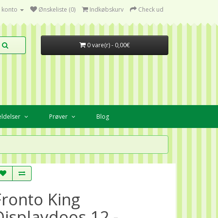
 konto
Ønskeliste (0)
Indkøbskurv
Check ud
0 vare(r) - 0,00€
ldelser
Prøver
Blog
Fronto King
Displaydoos 12 -