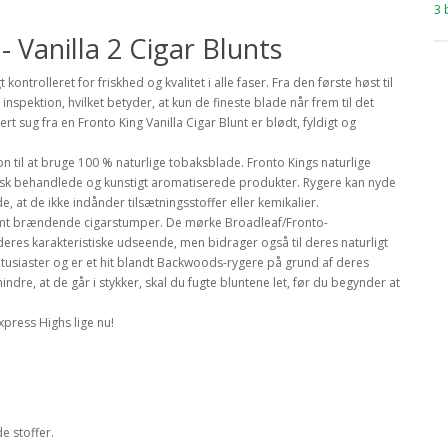
3 
 Vanilla 2 Cigar Blunts
kontrolleret for friskhed og kvalitet i alle faser. Fra den første høst til
pektion, hvilket betyder, at kun de fineste blade når frem til det
ert sug fra en Fronto King Vanilla Cigar Blunt er blødt, fyldigt og
n til at bruge 100 % naturlige tobaksblade. Fronto Kings naturlige
misk behandlede og kunstigt aromatiserede produkter. Rygere kan nyde
e, at de ikke indånder tilsætningsstoffer eller kemikalier.
gsomt brændende cigarstumper. De mørke Broadleaf/Fronto-
 deres karakteristiske udseende, men bidrager også til deres naturligt
entusiaster og er et hit blandt Backwoods-rygere på grund af deres
indre, at de går i stykker, skal du fugte bluntene let, før du begynder at
xpress Highs lige nu!
 stoffer.