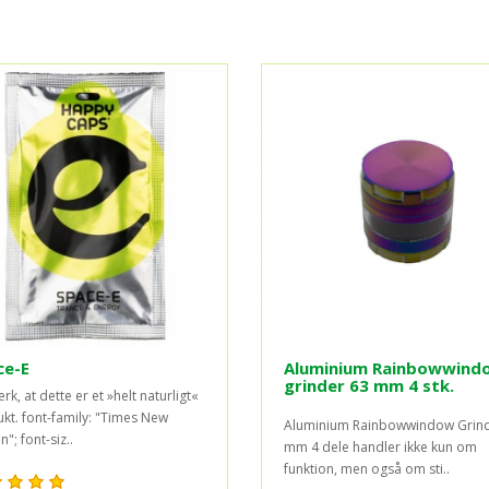
ce-E
Aluminium Rainbowwind
grinder 63 mm 4 stk.
k, at dette er et »helt naturligt«
kt. font-family: "Times New
Aluminium Rainbowwindow Grind
"; font-siz..
mm 4 dele handler ikke kun om
funktion, men også om sti..