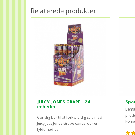
Relaterede produkter
JUICY JONES GRAPE - 24
Spa
enheder
Bemær
produ
Gør dig klar til at forkæle dig selv med
Roman
Juicy Jays Jones Grape cones, der er
fyldt med de..