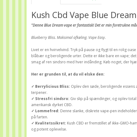
Kush Cbd Vape Blue Drea
"Denne Blue Dream vape er fantastisk!
Det er min foretrukne måd
Blueberry Bliss.
Maksimal afkøling.
Vape Easy.
Livet er en hvirvelvind. Tryk på pause og flygt til en rolig
blåbær og beroligende urter. Dette er ikke bare en vape; det 
smag af ren sindsro med hver indånding. Køb noget, der hjæl
Her er grunden til, at du vil elske den:
✓ Berrylicious Bliss:
Oplev den søde, beroligende essens a
terpener.
✓ Stressfri sindsro:
Giv slip på spændinger, og oplev total 
amerikansk dyrket CBD.
✓ Lommefred:
Denne slanke, diskrete vape-pen indeholder op
på farten.
✓ Kvalitetssikret:
Kush CBD er fremstillet af ikke-GMO-ham
og potent oplevelse.