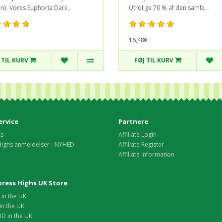
re. Vores Euphoria Dark..
Utrolige 70 % af den samle..
16,48€
 TIL KURV
FØJ TIL KURV
rvice
Partnere
os
Affiliate Login
Highs anmeldelser - NYHED
Affiliate Register
Affiliate Information
xpress Highs UK Store
in the UK
in the UK
D in the UK