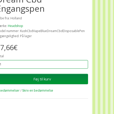
Engangspen
ibe fra: Holland
ærke:
Headshop
del nummer: KushCbdVapeBlueDreamCbdDisposablePen
lgængelighed: På lager
7,66€
tal
Føj til kurv
bedømmelser
/
Skriv en bedømmelse