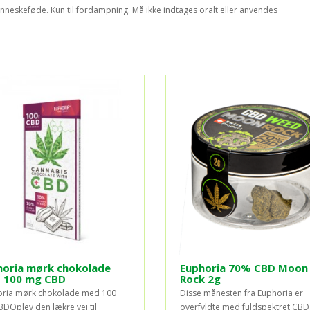
nneskeføde. Kun til fordampning. Må ikke indtages oralt eller anvendes
horia mørk chokolade
Euphoria 70% CBD Moon
 100 mg CBD
Rock 2g
ria mørk chokolade med 100
Disse månesten fra Euphoria er
DOplev den lækre vej til
overfyldte med fuldspektret CBD