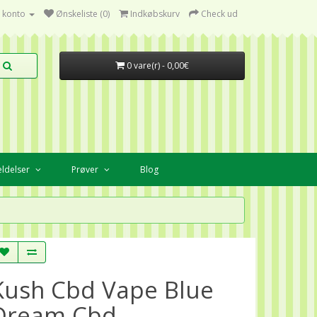
 konto
Ønskeliste (0)
Indkøbskurv
Check ud
0 vare(r) - 0,00€
ldelser
Prøver
Blog
Kush Cbd Vape Blue
Dream Cbd