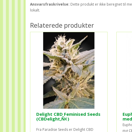
Ansvarsfraskrivelse:
Dette produkt er ikke beregnet til me
lokalt.
Relaterede produkter
Delight CBD Feminised Seeds
Eup
(CBDelight‚Ñ¢)
med
Eupho
Fra Paradise Seeds er Delight CBD
mg CB