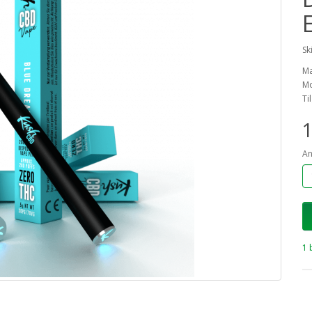
Sk
M
Mo
Ti
1
An
1 