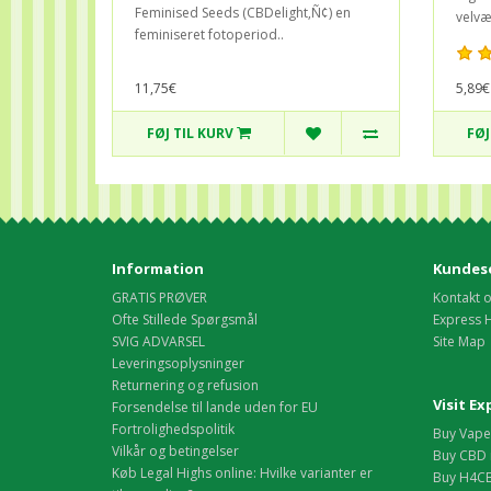
Feminised Seeds (CBDelight‚Ñ¢) en
velvæ
feminiseret fotoperiod..
5,89€
11,75€
FØJ TIL KURV
FØJ
Information
Kundese
GRATIS PRØVER
Kontakt 
Ofte Stillede Spørgsmål
Express 
SVIG ADVARSEL
Site Map
Leveringsoplysninger
Returnering og refusion
Visit E
Forsendelse til lande uden for EU
Fortrolighedspolitik
Buy Vape 
Vilkår og betingelser
Buy CBD 
Køb Legal Highs online: Hvilke varianter er
Buy H4CB