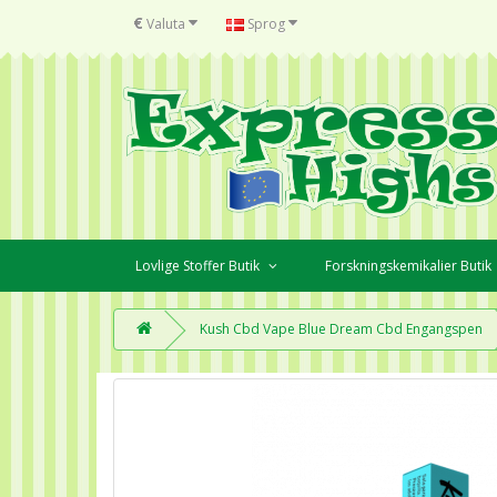
€
Valuta
Sprog
Lovlige Stoffer Butik
Forskningskemikalier Butik
Kush Cbd Vape Blue Dream Cbd Engangspen