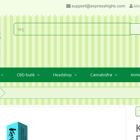
Min
CBD-butik
Headshop
Cannabisfrø
Anme