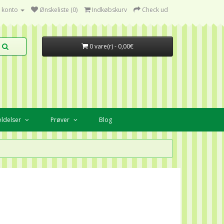
 konto
Ønskeliste (0)
Indkøbskurv
Check ud
0 vare(r) - 0,00€
ldelser
Prøver
Blog