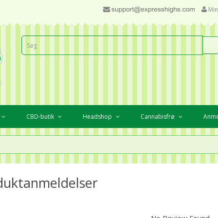
Min
CBD-butik
Headshop
Cannabisfrø
Anme
duktanmeldelser
No Review Found