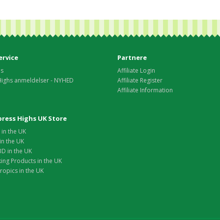
rvice
Partnere
os
Affiliate Login
Highs anmeldelser - NYHED
Affiliate Register
Affiliate Information
xpress Highs UK Store
in the UK
in the UK
D in the UK
ing Products in the UK
opics in the UK