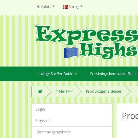
€
Valuta
Sprog
Lovlige Stoffer Butik
Forskningskemikalier Butik
4-Me-TMP
Produktanmeldelser
Login
Pro
Registrer
Glemt adgangskode