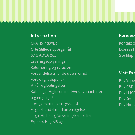
Information
Kundese
GRATIS PRØVER
Kontakt 
Ofte Stillede Spørgsmål
Express 
SVIG ADVARSEL
Site Map
Leveringsoplysninger
Returnering og refusion
Visit E
Forsendelse til lande uden for EU
Fortrolighedspolitik
Buy Vape 
Vilkår og betingelser
Buy CBD 
Køb Legal Highs online: Hvilke varianter er
Buy H4CB
tilgængelige?
Buy Smok
Lovlige rusmidler i Tyskland
Buy Nootr
Engroshandel med urte-røgelse
Legal Highs og forskningskemikalier
Express Highs Blog