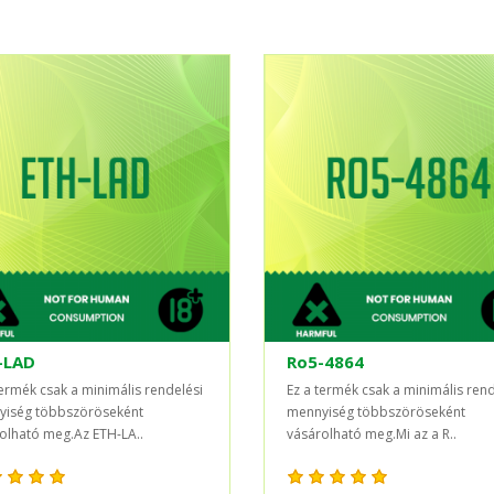
-LAD
Ro5-4864
termék csak a minimális rendelési
Ez a termék csak a minimális rend
iség többszöröseként
mennyiség többszöröseként
olható meg.Az ETH-LA..
vásárolható meg.Mi az a R..