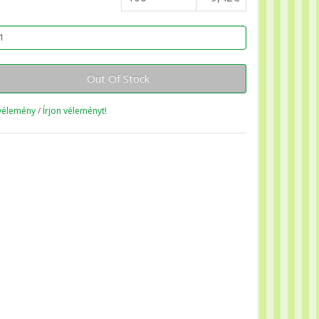
Out Of Stock
vélemény
/
Írjon véleményt!