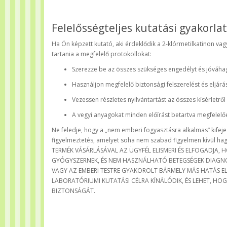
Felelősségteljes kutatási gyakorla
Ha Ön képzett kutató, aki érdeklődik a 2-klórmetilkatinon vag
tartania a megfelelő protokollokat:
Szerezze be az összes szükséges engedélyt és jóváha
Használjon megfelelő biztonsági felszerelést és eljárá
Vezessen részletes nyilvántartást az összes kísérletről
A vegyi anyagokat minden előírást betartva megfelelőe
Ne feledje, hogy a „nem emberi fogyasztásra alkalmas” kifeje
figyelmeztetés, amelyet soha nem szabad figyelmen kívül hag
TERMÉK VÁSÁRLÁSÁVAL AZ ÜGYFÉL ELISMERI ÉS ELFOGADJA,
GYÓGYSZERNEK, ÉS NEM HASZNÁLHATÓ BETEGSÉGEK DIAGNOS
VAGY AZ EMBERI TESTRE GYAKOROLT BÁRMELY MÁS HATÁS EL
LABORATÓRIUMI KUTATÁSI CÉLRA KÍNÁLÓDIK, ÉS LEHET, 
BIZTONSÁGÁT.