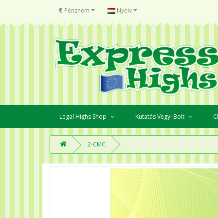
€
Pénznem
Nyelv
Legal Highs Shop
Kutatás Vegyi Bolt
C
2-CMC