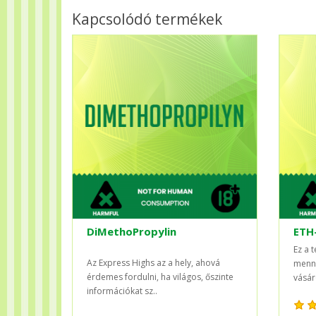
Kapcsolódó termékek
DiMethoPropylin
ETH
Ez a 
Az Express Highs az a hely, ahová
menny
érdemes fordulni, ha világos, őszinte
vásár
információkat sz..