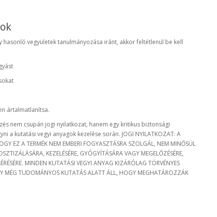
tok
y hasonló vegyületek tanulmányozása iránt, akkor feltétlenül be kell
gyást
sokat
n ártalmatlanítsa.
zés nem csupán jogi nyilatkozat, hanem egy kritikus biztonsági
yni a kutatási vegyi anyagok kezelése során. JOGI NYILATKOZAT: A
 HOGY EZ A TERMÉK NEM EMBERI FOGYASZTÁSRA SZOLGÁL, NEM MINŐSÜL
ZTIZÁLÁSÁRA, KEZELÉSÉRE, GYÓGYÍTÁSÁRA VAGY MEGELŐZÉSÉRE,
ÉRÉSÉRE. MINDEN KUTATÁSI VEGYI ANYAG KIZÁRÓLAG TÖRVÉNYES
HOGY MÉG TUDOMÁNYOS KUTATÁS ALATT ÁLL, HOGY MEGHATÁROZZÁK