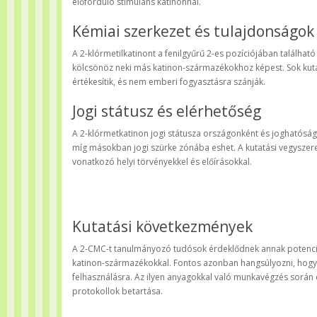
előforduló stimuláns katinonnal.
Kémiai szerkezet és tulajdonságok
A 2-klórmetilkatinont a fenilgyűrű 2-es pozíciójában találhat
kölcsönöz neki más katinon-származékokhoz képest. Sok kut
értékesítik, és nem emberi fogyasztásra szánják.
Jogi státusz és elérhetőség
A 2-klórmetkatinon jogi státusza országonként és joghatóság
míg másokban jogi szürke zónába eshet. A kutatási vegyszere
vonatkozó helyi törvényekkel és előírásokkal.
Kutatási következmények
A 2-CMC-t tanulmányozó tudósok érdeklődnek annak potenciál
katinon-származékokkal. Fontos azonban hangsúlyozni, hogy e
felhasználásra. Az ilyen anyagokkal való munkavégzés során e
protokollok betartása.