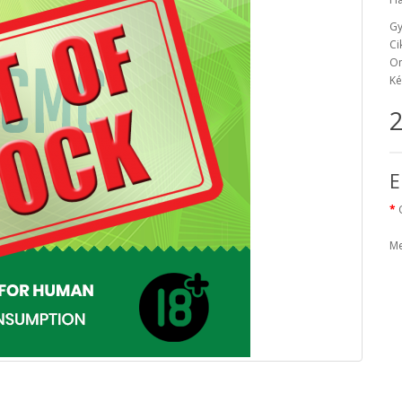
Gy
Ci
On
Ké
2
E
Me