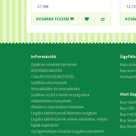
27,08€
12,72
KOSÁRBA TESZEM
KOSÁ
Információk
Ügyféls
Gyakran Ismételt Kérdések
Kapcsola
INGYENES MINTÁK
Express H
CSALÁSI FIGYELMEZTETÉS
Honlapté
Szállítási információk
Visszaküldés és visszatérítés
Visit E
Szállítás az EU-n kívüli országokba
Adatvédelmi irányelvek
Buy Vape 
Általános Szerződési Feltételek
Buy CBD 
Legális kábítószerek Németországban
Buy H4CB
Legális kábítószerek online vásárlása: milyen
Buy Smok
fajták kaphatók?
Buy Nootr
Gyógynövényes füstölő nagykereskedelem