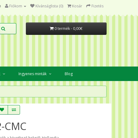
Fiókom
Kívánságlista (0)
Kosár
Fizetés
0 termék - 0,00€
k
Ingyenes minták
Blog
2-CMC
jók a következő helyről: Hollandia