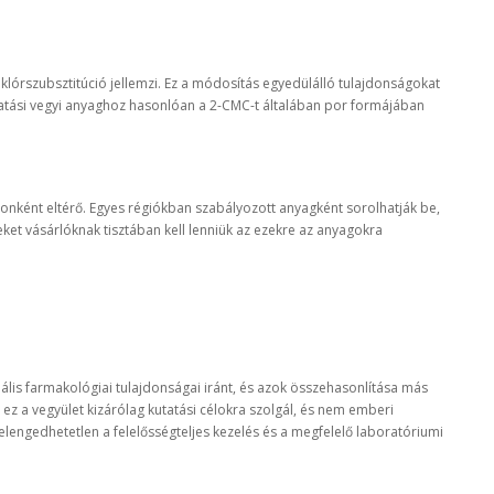
ó klórszubsztitúció jellemzi. Ez a módosítás egyedülálló tulajdonságokat
atási vegyi anyaghoz hasonlóan a 2-CMC-t általában por formájában
onként eltérő. Egyes régiókban szabályozott anyagként sorolhatják be,
ket vásárlóknak tisztában kell lenniük az ezekre az anyagokra
is farmakológiai tulajdonságai iránt, és azok összehasonlítása más
z a vegyület kizárólag kutatási célokra szolgál, és nem emberi
lengedhetetlen a felelősségteljes kezelés és a megfelelő laboratóriumi