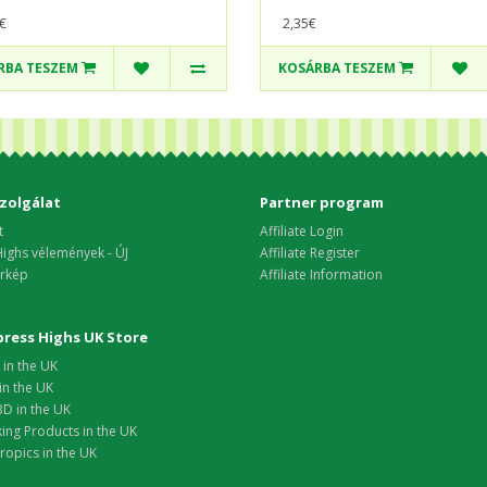
€
2,35€
RBA TESZEM
KOSÁRBA TESZEM
zolgálat
Partner program
t
Affiliate Login
ighs vélemények - ÚJ
Affiliate Register
rkép
Affiliate Information
xpress Highs UK Store
in the UK
in the UK
D in the UK
ing Products in the UK
opics in the UK