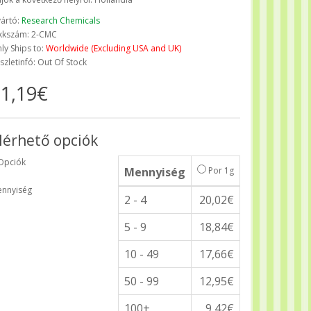
ártó:
Research Chemicals
kkszám: 2-CMC
ly Ships to:
Worldwide (Excluding USA and UK)
szletinfó: Out Of Stock
1,19€
lérhető opciók
Opciók
Mennyiség
Por 1g
nnyiség
2 - 4
20,02€
5 - 9
18,84€
10 - 49
17,66€
50 - 99
12,95€
100+
9,42€