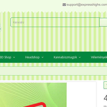
BD Shop
Headshop
Kannabiszmagok
Véleménye
Sh