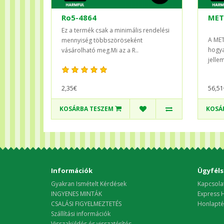
Ro5-4864
MET
Ez a termék csak a minimális rendelési
A MET
mennyiség többszöröseként
hogya
vásárolható meg.Mi az a R..
jelle
2,35€
56,51
KOSÁRBA TESZEM
KOSÁ
Információk
Ügyféls
Gyakran Ismételt Kérdések
Kapcsola
INGYENES MINTÁK
Express H
CSALÁSI FIGYELMEZTETÉS
Honlapté
Szállítási információk
Visszaküldés és visszatérítés