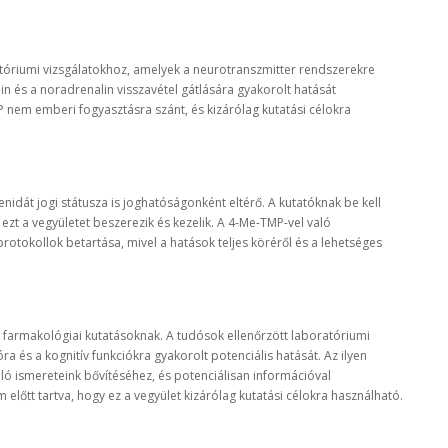
tóriumi vizsgálatokhoz, amelyek a neurotranszmitter rendszerekre
min és a noradrenalin visszavétel gátlására gyakorolt hatását
 nem emberi fogyasztásra szánt, és kizárólag kutatási célokra
enidát jogi státusza is joghatóságonként eltérő. A kutatóknak be kell
ezt a vegyületet beszerezik és kezelik. A 4-Me-TMP-vel való
otokollok betartása, mivel a hatások teljes köréről és a lehetséges
 farmakológiai kutatásoknak. A tudósok ellenőrzött laboratóriumi
a és a kognitív funkciókra gyakorolt potenciális hatását. Az ilyen
ló ismereteink bővítéséhez, és potenciálisan információval
 előtt tartva, hogy ez a vegyület kizárólag kutatási célokra használható.