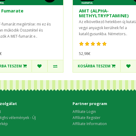
 Fumarate
AMT (ALPHA-
METHYLTRYPTAMINE)
Az elkövetkező hetekben új kutat
-fumarát megértése: mi ez és
vegyi anyagok kerülnek fel a
n működik Összetétel és
katalógusunkba. Németors..
mzők A MET-fumarát e..
52,98€
€
RBA TESZEM
KOSÁRBA TESZEM
zolgálat
Partner program
t
Affiliate Login
ighs vélemények - ÚJ
Affiliate Register
rkép
Affiliate Information