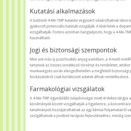
Kutatási alkalmazások
A tudósok 4-Me-TMP kutatási vegyszert vásárolhatnak labora
gyakorolt potenciális hatását vizsgálják. A kísérletek a dopa
vizsgálhatják. Fontos azonban hangsúlyozni, hogy a 4-Me-TMP
használható.
Jogi és biztonsági szempontok
Mint sok más új pszichoaktív anyag esetében, a 4-metil-metilf
tartaniuk az összes vonatkozó törvényt és rendeletet, amikor 
munkavégzés során elengedhetetlen a megfelelő biztonsági pr
kockázatokról csak korlátozott adatok állnak rendelkezésre.
Farmakológiai vizsgálatok
A 4-Me-TMP egyedülálló tulajdonságai miatt érdekes tárgya a
körülmények között vizsgálhatják a figyelemre, a koncentrációr
tanulmányok hozzájárulhatnak az agy kémiai folyamatairól va
szolgálhatnak a jövőbeli terápiás fejlesztésekhez, mindig szem