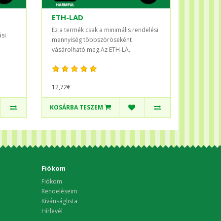
ETH-LAD
Ez a termék csak a minimális rendelési
ási
mennyiség többszöröseként
vásárolható meg.Az ETH-LA..
12,72€
KOSÁRBA TESZEM
Fiókom
Fiókom
Rendeléseim
Kívánságlista
Hírlevél