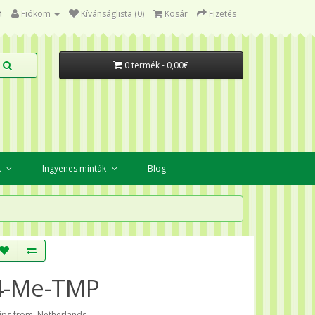
Fiókom
Kívánságlista (0)
Kosár
Fizetés
0 termék - 0,00€
k
Ingyenes minták
Blog
4-Me-TMP
ips from: Netherlands