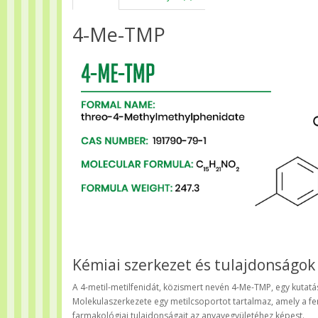
4-Me-TMP
Kémiai szerkezet és tulajdonságok
A 4-metil-metilfenidát, közismert nevén 4-Me-TMP, egy kutatás
Molekulaszerkezete egy metilcsoportot tartalmaz, amely a fe
farmakológiai tulajdonságait az anyavegyületéhez képest.