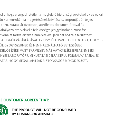
ledje, hogy elengedhetetlen a megfelelő biztonsági protokollok és etikai
 tűnik a neurokémia megértésének bővítése szempontjából, teljes
retlen. Kutatását óvatosan, aprólékos dokumentációval és
abályozó szervekkel a felelősségteljes gyakorlat biztosítása
onalat tartva értékes ismeretekkel járulhat hozzá a területhez,
AT: A TERMÉK VÁSÁRLÁSÁVAL AZ ÜGYFÉL ELISMERI ÉS ELFOGADJA, HOGY EZ
SÜL GYÓGYSZERNEK, ÉS NEM HASZNÁLHATÓ BETEGSÉGEK
GELŐZÉSÉRE, VAGY BÁRMILYEN MÁS HATÁS ELÉRÉSÉRE AZ EMBERI
ÉNYES LABORATÓRIUMI KUTATÁSI CÉLRA KERÜL FORGALMAZÁSRA, ÉS
ATÁS, HOGY MEGÁLLAPÍTSÁK BIZTONSÁGOS MŰKÖDÉSÜKET.