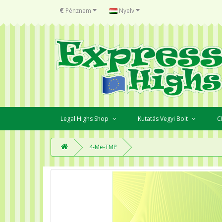
€
Pénznem
Nyelv
Legal Highs Shop
Kutatás Vegyi Bolt
C
4-Me-TMP