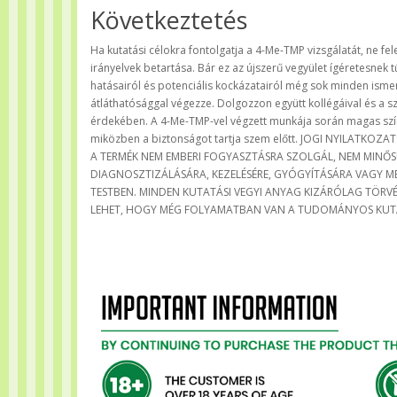
Következtetés
Ha kutatási célokra fontolgatja a 4-Me-TMP vizsgálatát, ne fe
irányelvek betartása. Bár ez az újszerű vegyület ígéretesnek
hatásairól és potenciális kockázatairól még sok minden isme
átláthatósággal végezze. Dolgozzon együtt kollégáival és a sz
érdekében. A 4-Me-TMP-vel végzett munkája során magas színv
miközben a biztonságot tartja szem előtt. JOGI NYILATKOZ
A TERMÉK NEM EMBERI FOGYASZTÁSRA SZOLGÁL, NEM MINŐ
DIAGNOSZTIZÁLÁSÁRA, KEZELÉSÉRE, GYÓGYÍTÁSÁRA VAGY ME
TESTBEN. MINDEN KUTATÁSI VEGYI ANYAG KIZÁRÓLAG TÖRV
LEHET, HOGY MÉG FOLYAMATBAN VAN A TUDOMÁNYOS KUT