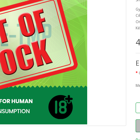
Gy
Ci
On
Ké
4
E
Me
0 