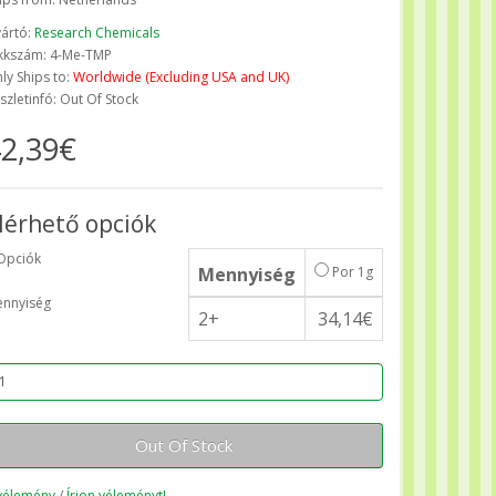
ártó:
Research Chemicals
kkszám: 4-Me-TMP
ly Ships to:
Worldwide (Excluding USA and UK)
szletinfó: Out Of Stock
2,39€
lérhető opciók
Opciók
Mennyiség
Por 1g
nnyiség
2+
34,14€
Out Of Stock
vélemény
/
Írjon véleményt!