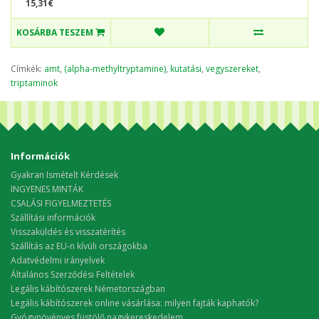
15,31€
KOSÁRBA TESZEM
Címkék:
amt
,
(alpha-methyltryptamine)
,
kutatási
,
vegyszereket
,
triptaminok
Információk
Gyakran Ismételt Kérdések
INGYENES MINTÁK
CSALÁSI FIGYELMEZTETÉS
Szállítási információk
Visszaküldés és visszatérítés
Szállítás az EU-n kívüli országokba
Adatvédelmi irányelvek
Általános Szerződési Feltételek
Legális kábítószerek Németországban
Legális kábítószerek online vásárlása: milyen fajták kaphatók?
Gyógynövényes füstölő nagykereskedelem