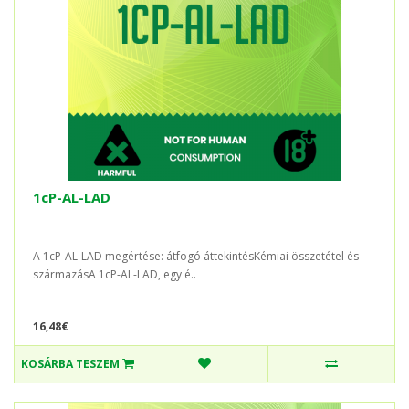
1cP-AL-LAD
A 1cP-AL-LAD megértése: átfogó áttekintésKémiai összetétel és
származásA 1cP-AL-LAD, egy é..
16,48€
KOSÁRBA TESZEM