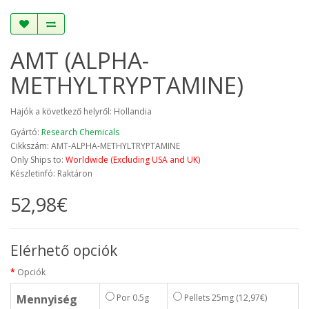
AMT (ALPHA-
METHYLTRYPTAMINE)
Hajók a következő helyről: Hollandia
Gyártó:
Research Chemicals
Cikkszám: AMT-ALPHA-METHYLTRYPTAMINE
Only Ships to:
Worldwide (Excluding USA and UK)
Készletinfó: Raktáron
52,98€
Elérhető opciók
Opciók
Mennyiség
Por 0.5g
Pellets 25mg
(12,97€)