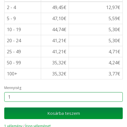
2 - 4
49,45€
12,97€
5 - 9
47,10€
5,59€
10 - 19
44,74€
5,30€
20 - 24
41,21€
5,30€
25 - 49
41,21€
4,71€
50 - 99
35,32€
4,24€
100+
35,32€
3,77€
Mennyiség
Kosárba teszem
1 vélemény
/
Írjon véleményt!