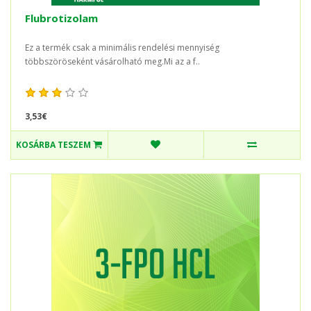
Flubrotizolam
Ez a termék csak a minimális rendelési mennyiség
többszöröseként vásárolható meg.Mi az a f..
3,53€
KOSÁRBA TESZEM