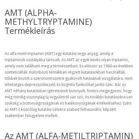
AMT (ALPHA-
METHYLTRYPTAMINE)
Termékleírás
Az alfa-metil-triptamin (AMT) egy kutatási vegyi anyag, amely a
triptaminok osztályába tartozik. Az AMT az egyik kevés olyan triptamin,
amely nem található meg a természetben, és először az 1960-as években
szintetizálták. Különböző témákban végzett kutatásokban használták,
többek között a szerotoninszintre gyakorolt hatásának vizsgálatára, mint
lehetséges depressziókezelő és kognitív funkciókat javító szer. Bár az
AMT néhány kutatásban ígéretesnek bizonyult, fontos megjegyezni, hogy
még mindig viszonylag új vegyületről van szó, és további kutatásokra van
szükség a biztonságosságának és hatékonyságának értékeléséhez. Ezért
az AMT-t kizárólag kutatási célokra szabad felhasználni, képzett
szakember felügyelete mellett.
Az AMT (ALFA-METILTRIPTAMIN)