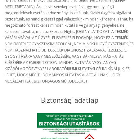
forrás. Széles termékválasztékot kínálunk, beleértve az AMT-t (ALPHA-
METILTRIPTAMIN). Áraink versenyképesek, és nagy mennyiségű
megrendelések esetén kedvezményt is kínálunk. Kiváló ügyfélszolgálatot
biztosítunk, és mindig készséggel válaszolunk minden kérdésre. Tehát, ha
megbízható forrást keres minden kutatási vegyi anyag igényéhez, ne
keressen tovább, mint az Express Highs. JOGI NYILATKOZAT: A TERMÉK
VÁSÁRLÁSÁVAL AZ ÜGYFÉL ELISMERI ÉS ELFOGADJA, HOGY EZ A TERMÉK
NEM EMBERI FOGYASZTÁSRA SZOLGÁL, NEM MINŐSÜL GYÓGYSZERNEK, ÉS
NEM HASZNÁLHATÓ BETEGSÉGEK DIAGNOSZTIZÁLÁSÁRA, KEZELÉSÉRE,
GYÓGYÍTÁSÁRA VAGY MEGELŐZÉSÉRE, VAGY BÁRMILYEN MÁS HATÁS
ELÉRÉSÉRE AZ EMBERI TESTBEN. MINDEN KUTATÁSI VEGYI ANYAG
KIZÁRÓLAG TÖRVÉNYES LABORATÓRIUMI KUTATÁSI CÉLRA KÍNÁLJUK, ÉS
LEHET, HOGY MÉG TUDOMÁNYOS KUTATÁS ALATT ÁLLNAK, HOGY
MEGÁLLAPÍTSÁK BIZTONSÁGOS MŰKÖDÉSÜKET.
Biztonsági adatlap