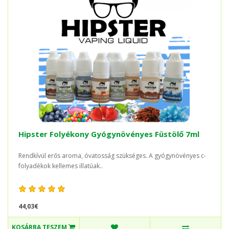
Hipster Folyékony Gyógynövényes Füstölő 7ml
Rendkívül erős aroma, óvatosság szükséges. A gyógynövényes c-
folyadékok kellemes illatúak..
44,03€
KOSÁRBA TESZEM