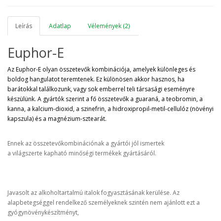
Leírás
Adatlap
Vélemények (2)
Euphor-E
Az Euphor-E olyan összetevők kombinációja, amelyek különleges és
boldog hangulatot teremtenek. Ez különösen akkor hasznos, ha
barátokkal találkozunk, vagy sok emberrel teli társasági eseményre
készülünk. A gyártók szerint a fő összetevők a guaraná, a teobromin, a
kanna, a kalcium-dioxid, a szinefrin, a hidroxipropil-metil-cellulóz (növényi
kapszula) és a magnézium-sztearát.
Ennek az összetevőkombinációnak a gyártói jól ismertek
a világszerte kapható minőségi termékek gyártásáról.
Javasolt az alkoholtartalmú italok fogyasztásának kerülése. Az
alapbetegséggel rendelkező személyeknek szintén nem ajánlott
ezt a
gyógynövénykészítményt
,