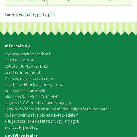
Címkék:
euphor-e
,
party
,
pills
Információk
Gyakran Ismételt Kérdések
INGYENES MINTÁK
CSALÁSI FIGYELMEZTETÉS
Szállítási információk
Visszaküldés és visszatérítés
Szállítás az EU-n kívüli országokba
Adatvédelmi irányelvek
Általános Szerződési Feltételek
Legális kábítószerek Németországban
Legális kábítószerek online vásárlása: milyen fajták kaphatók?
Gyógynövényes füstölő nagykereskedelem
A legális szerek és a kutatási vegyi anyagok
Express Highs Blog
Ügyfélszolgálat