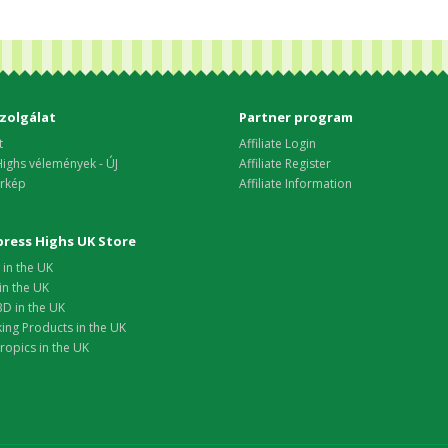
zolgálat
Partner program
t
Affiliate Login
ighs vélemények - ÚJ
Affiliate Register
rkép
Affiliate Information
xpress Highs UK Store
in the UK
in the UK
D in the UK
ing Products in the UK
opics in the UK