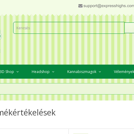
BD Shop
Headshop
Kannabiszmagok
Véleménye
mékértékelések