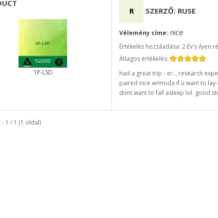
DUCT
R
SZERZŐ: RUSE
nice
Vélemény címe:
Értékelés hozzáadása: 2 Év's ilyen r
Átlagos értékelés:
1P-LSD
had a great trip - er.., research expe
paired nice w/moda if u want to lay
dont want to fall asleep lol. good stu
 - 1 / 1 (1 oldal)