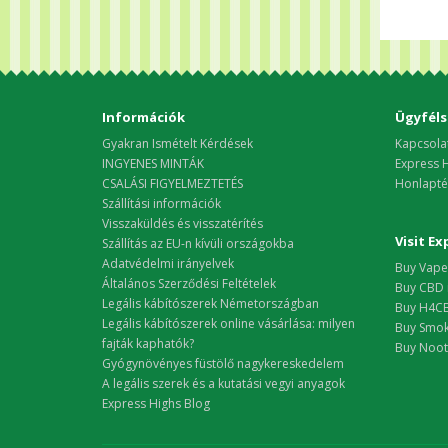
Információk
Ügyféls
Gyakran Ismételt Kérdések
Kapcsola
INGYENES MINTÁK
Express H
CSALÁSI FIGYELMEZTETÉS
Honlapté
Szállítási információk
Visszaküldés és visszatérítés
Visit E
Szállítás az EU-n kívüli országokba
Adatvédelmi irányelvek
Buy Vape 
Általános Szerződési Feltételek
Buy CBD 
Legális kábítószerek Németországban
Buy H4CB
Legális kábítószerek online vásárlása: milyen
Buy Smok
fajták kaphatók?
Buy Nootr
Gyógynövényes füstölő nagykereskedelem
A legális szerek és a kutatási vegyi anyagok
Express Highs Blog