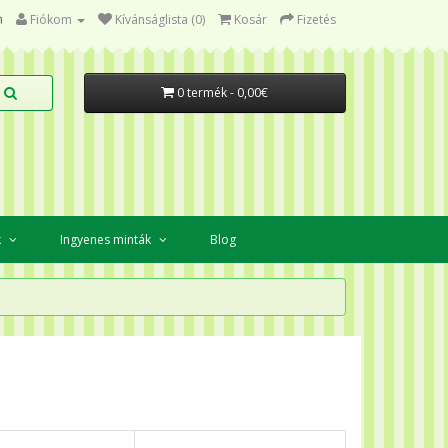
Fiókom
Kívánságlista (0)
Kosár
Fizetés
0 termék - 0,00€
k
Ingyenes minták
Blog