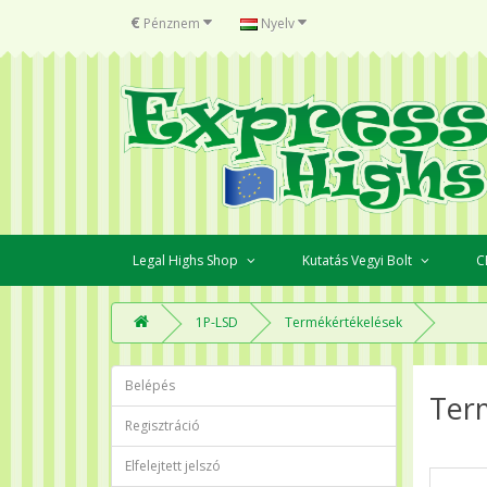
€
Pénznem
Nyelv
Legal Highs Shop
Kutatás Vegyi Bolt
C
1P-LSD
Termékértékelések
Belépés
Ter
Regisztráció
Elfelejtett jelszó