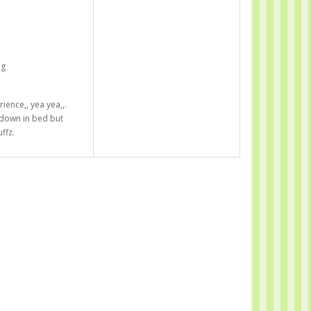
ég
rience,, yea yea,,.
 down in bed but
ffz.