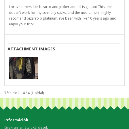
I prove others like bizarro and jokker and all is gut but This one
doesn’t work for my so many sticks, and the udor…meh i highly
recomend bizarro o platinum, i’ve been with like 10 years ago and
enjoy your trip!!!
ATTACHMENT IMAGES
Tételek: 1 - 4 / 4 (1 oldal)
Információk
Gyakran Ismételt Kérdések