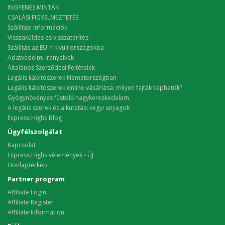
INGYENES MINTÁK
CSALÁSI FIGYELMEZTETÉS
Szállítási információk
Visszaküldés és visszatérítés
Szállítás az EU-n kívüli országokba
Adatvédelmi irányelvek
Általános Szerződési Feltételek
Legális kábítószerek Németországban
Legális kábítószerek online vásárlása: milyen fajták kaphatók?
Gyógynövényes füstölő nagykereskedelem
A legális szerek és a kutatási vegyi anyagok
Express Highs Blog
Ügyfélszolgálat
Kapcsolat
Express Highs vélemények - ÚJ
Honlaptérkép
Partner program
Affiliate Login
Affiliate Register
Affiliate Information