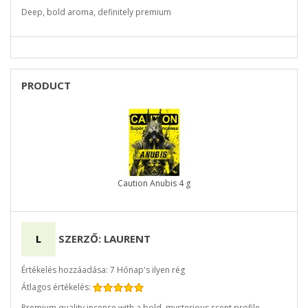
Deep, bold aroma, definitely premium
PRODUCT
Caution Anubis 4 g
L
SZERZŐ: LAURENT
Értékelés hozzáadása: 7 Hónap's ilyen rég
Átlagos értékelés:
Premium quality incense with a bold, mysterious scent profile