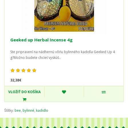
Geeked up Herbal Incense 4g
Ste pripravení na nádhernú vôňu bylinného kadidla Geeked Up 4
g?Možno budete chcieť vyskúš..
32,38€
VLOŽIŤ DO KOŠÍKA
Štítky:
bee
,
bylinné
,
kadidlo