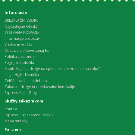
Informácie
BREZPLAČNI VZORCI
Najčastejšie Otázky
VÝSTRAHA PODVOD
Informacije o dostavi
Vrnitve in vračila
Dostava v države zunaj EU
Politika zasebnosti
Pogoji in določila
Kupite legalne droge na spletu: katere vrste so na voljo?
Legal Highs Nemčija
Zeliščni kadila na debelo
Zakonite droge in raziskovalne kemikalije
Express Highs Blog
Služby zákazníkom
Kontakt
Express Highs Ocene- NOVO
Mapa stránky
Partneri