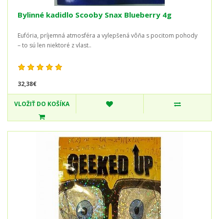
Bylinné kadidlo Scooby Snax Blueberry 4g
Eufória, príjemná atmosféra a vylepšená vôňa s pocitom pohody
– to sú len niektoré z vlast..
32,38€
VLOŽIŤ DO KOŠÍKA