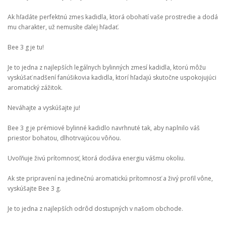
Ak hľadáte perfektnú zmes kadidla, ktorá obohatí vaše prostredie a dodá
mu charakter, už nemusíte ďalej hľadať.
Bee 3 g je tu!
Je to jedna z najlepších legálnych bylinných zmesí kadidla, ktorú môžu
vyskúšať nadšení fanúšikovia kadidla, ktorí hľadajú skutočne uspokojujúci
aromatický zážitok.
Neváhajte a vyskúšajte ju!
Bee 3 g je prémiové bylinné kadidlo navrhnuté tak, aby naplnilo váš
priestor bohatou, dlhotrvajúcou vôňou.
Uvoľňuje živú prítomnosť, ktorá dodáva energiu vášmu okoliu.
Ak ste pripravení na jedinečnú aromatickú prítomnosť a živý profil vône,
vyskúšajte Bee 3 g.
Je to jedna z najlepších odrôd dostupných v našom obchode.