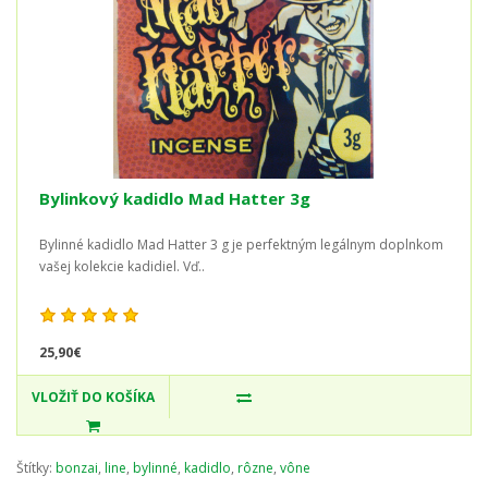
Bylinkový kadidlo Mad Hatter 3g
Bylinné kadidlo Mad Hatter 3 g je perfektným legálnym doplnkom
vašej kolekcie kadidiel. Vď..
25,90€
VLOŽIŤ DO KOŠÍKA
Štítky:
bonzai
,
line
,
bylinné
,
kadidlo
,
rôzne
,
vône