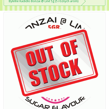
Bylinné Kadidlo Bonzai @ Line 5g (5 rôznych aróm)