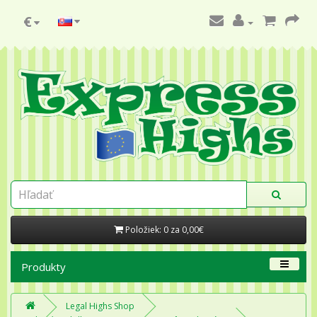
€
Položiek: 0 za 0,00€
Produkty
Legal Highs Shop