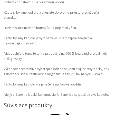
vzduch konzistentnou a príjemnou vôňou.
Kúpte si bylinné kadidlo a vnesiete do svojho priestoru sviežosť a
charakter.
Budete si tiež užívať dlhotrvajúcu a príjemnú vôňu.
Tento bylinný kadidlo je vyrobený výlučne z najkvalitnejších a
najvzácnejších surovín.
Niet pochýb o tom, že tento produkt je na 100 % bez plnidiel a byliniek
nízkej kvality.
Výrobcovia starostlivo vyberajú a dôkladne kontrolujú všetky zložky, aby
zabezpečili ich autentickosť a originalitu a zaručili tak najvyššiu kvalitu.
Tento bylinný kadidlo nie je určené na ľudské použitie.
Nie je určené na ľudskú konzumáciu. Určené iba na použitie ako kadidlo.
Súvisiace produkty