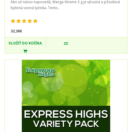
Ako už názov napovedá, Manga Xtreme 3 g je výrazná a pôsobivá
bylinná vonná tyčinka. Tento..
32,38€
VLOŽIŤ DO KOŠÍKA