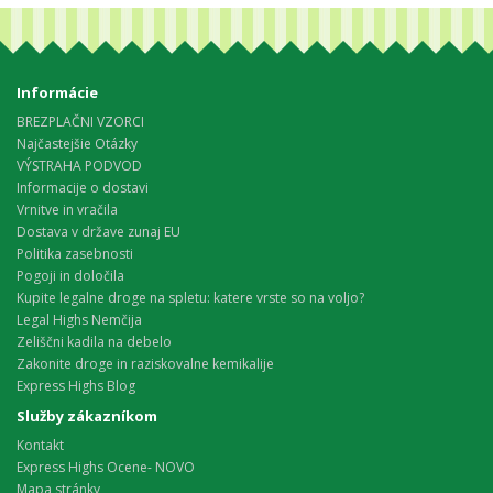
Informácie
BREZPLAČNI VZORCI
Najčastejšie Otázky
VÝSTRAHA PODVOD
Informacije o dostavi
Vrnitve in vračila
Dostava v države zunaj EU
Politika zasebnosti
Pogoji in določila
Kupite legalne droge na spletu: katere vrste so na voljo?
Legal Highs Nemčija
Zeliščni kadila na debelo
Zakonite droge in raziskovalne kemikalije
Express Highs Blog
Služby zákazníkom
Kontakt
Express Highs Ocene- NOVO
Mapa stránky