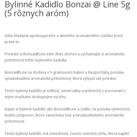
Bylinné Kadidlo Bonzai @ Line 5g
(5 rôznych aróm)
Vaše hľadanie upokojujúceho a skvelého aromatického zážitku končí
práve tu.
Prineste si Bonzai@Line ešte dnes domov a vychutnajte si aromatickú
prítomnosť tohto bylinného kadidla.
Bonzai@Line sa dodáva v 5-gramovom balení a bezpochyby ponúka
vysokokvalitnú aromatickú prítomnosť, ktorá vylepší váš priestor.
Tento bylinný kadidlo je odlišný, univerzálny a jedinečný v porovnaní s
inými značkami dostupnými na trhu.
Kúpte si bylinné kadidlo ako Bonzai@Line a zistíte, že ponúka výnimočnú
kvalitu potpourri, ktoré zanecháva živú a nezabudnuteľnú aromatickú
prítomnosť.
Tento bylinný kadidlo má osvedčenú, časom overenú vôňu, ktorá naplní