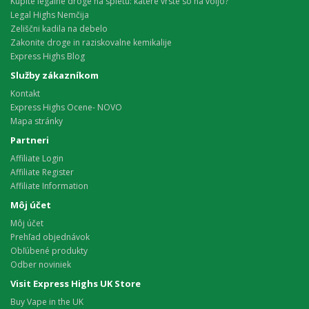
Kupite legalne droge na spletu: katere vrste so na voljo?
Legal Highs Nemčija
Zeliščni kadila na debelo
Zakonite droge in raziskovalne kemikalije
Express Highs Blog
Služby zákazníkom
Kontakt
Express Highs Ocene- NOVO
Mapa stránky
Partneri
Affiliate Login
Affiliate Register
Affiliate Information
Môj účet
Môj účet
Prehľad objednávok
Obľúbené produkty
Odber noviniek
Visit Express Highs UK Store
Buy Vape in the UK