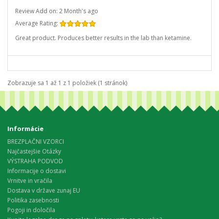
Review Add on: 2 Month's ago
Average Rating:
Great product. Produces better results in the lab than ketamine.
Zobrazuje sa 1 až 1 z 1 položiek (1 stránok)
Informácie
BREZPLAČNI VZORCI
Najčastejšie Otázky
VÝSTRAHA PODVOD
Informacije o dostavi
Vrnitve in vračila
Dostava v države zunaj EU
Politika zasebnosti
Pogoji in določila