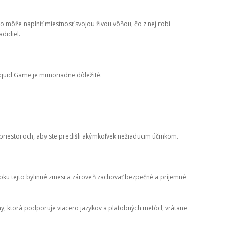
vo môže naplniť miestnosť svojou živou vôňou, čo z nej robí
didiel.
Squid Game je mimoriadne dôležité.
riestoroch, aby ste predišli akýmkoľvek nežiaducim účinkom.
bku tejto bylinné zmesi a zároveň zachovať bezpečné a príjemné
my, ktorá podporuje viacero jazykov a platobných metód, vrátane