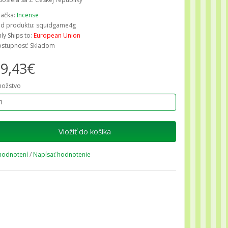
ačka:
Incense
d produktu: squidgame4g
ly Ships to:
European Union
stupnosť: Skladom
9,43€
ožstvo
Vložiť do košíka
hodnotení
/
Napísať hodnotenie