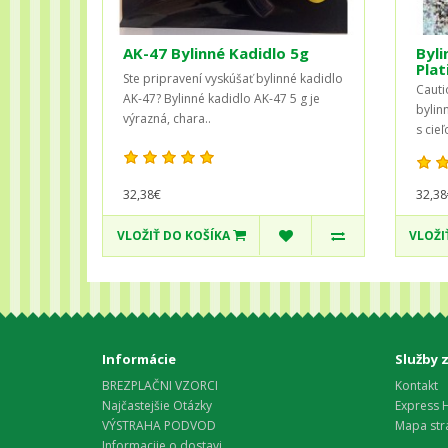
AK-47 Bylinné Kadidlo 5g
Byli
Plat
Ste pripravení vyskúšať bylinné kadidlo
Cauti
AK-47? Bylinné kadidlo AK-47 5 g je
bylin
výrazná, chara..
s cie
32,38
32,38€
VLOŽIŤ DO KOŠÍKA
VLOŽI
Informácie
Služby 
BREZPLAČNI VZORCI
Kontakt
Najčastejšie Otázky
Express 
VÝSTRAHA PODVOD
Mapa str
Informacije o dostavi