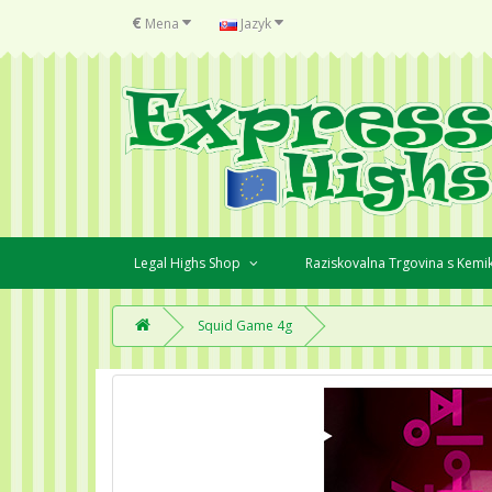
€
Mena
Jazyk
Legal Highs Shop
Raziskovalna Trgovina s Kemi
Squid Game 4g