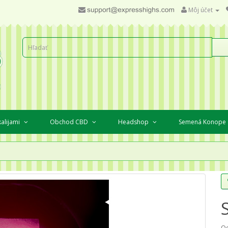
Môj účet
kalijami
Obchod CBD
Headshop
Semená Konope
Od