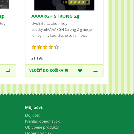
4g
AAAARGH STRONG 2g
vždy
Uvoľnite sa ako nikdy
predtým!AAAARGH Strong 2 g nie je
len bylinný kadidlo; je to ten, po..
21,19€
VLOŽIŤ DO KOŠÍKA
Môj účet
Môj účet
Prehľad objednávok
Obľúbené produkty
Odber noviniek