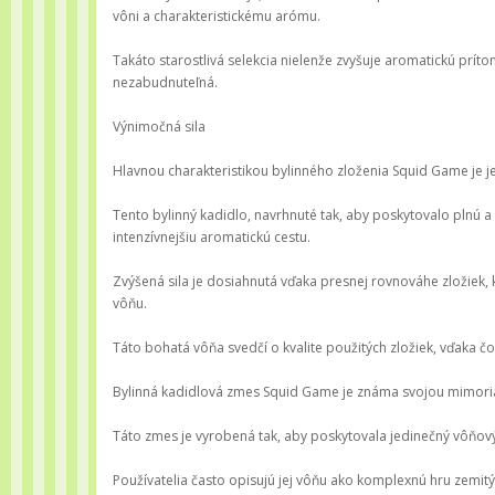
vôni a charakteristickému arómu.
Takáto starostlivá selekcia nielenže zvyšuje aromatickú prít
nezabudnuteľná.
Výnimočná sila
Hlavnou charakteristikou bylinného zloženia Squid Game je je
Tento bylinný kadidlo, navrhnuté tak, aby poskytovalo plnú a 
intenzívnejšiu aromatickú cestu.
Zvýšená sila je dosiahnutá vďaka presnej rovnováhe zložiek, 
vôňu.
Táto bohatá vôňa svedčí o kvalite použitých zložiek, vďaka č
Bylinná kadidlová zmes Squid Game je známa svojou mimoriad
Táto zmes je vyrobená tak, aby poskytovala jedinečný vôňový 
Používatelia často opisujú jej vôňu ako komplexnú hru zemitýc