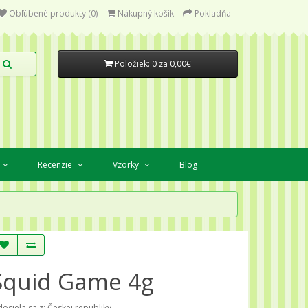
Obľúbené produkty (0)
Nákupný košík
Pokladňa
Položiek: 0 za 0,00€
Recenzie
Vzorky
Blog
Squid Game 4g
osiela sa z: Českej republiky