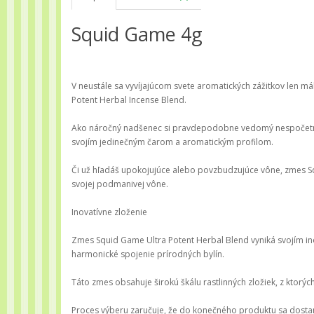
Squid Game 4g
V neustále sa vyvíjajúcom svete aromatických zážitkov len m
Potent Herbal Incense Blend.
Ako náročný nadšenec si pravdepodobne vedomý nespočetnýc
svojím jedinečným čarom a aromatickým profilom.
Či už hľadáš upokojujúce alebo povzbudzujúce vône, zmes Sq
svojej podmanivej vône.
Inovatívne zloženie
Zmes Squid Game Ultra Potent Herbal Blend vyniká svojím ino
harmonické spojenie prírodných bylín.
Táto zmes obsahuje širokú škálu rastlinných zložiek, z ktorýc
Proces výberu zaručuje, že do konečného produktu sa dostanú l