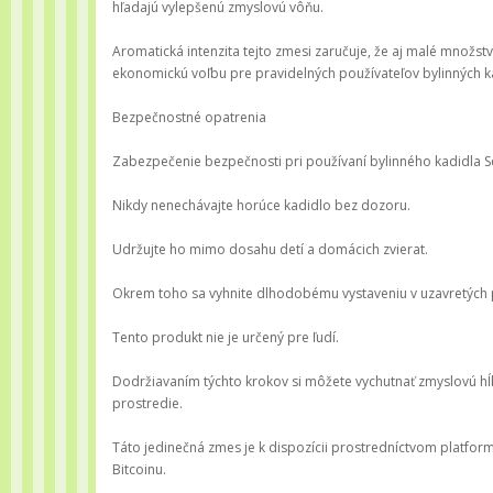
hľadajú vylepšenú zmyslovú vôňu.
Aromatická intenzita tejto zmesi zaručuje, že aj malé množst
ekonomickú voľbu pre pravidelných používateľov bylinných ka
Bezpečnostné opatrenia
Zabezpečenie bezpečnosti pri používaní bylinného kadidla 
Nikdy nenechávajte horúce kadidlo bez dozoru.
Udržujte ho mimo dosahu detí a domácich zvierat.
Okrem toho sa vyhnite dlhodobému vystaveniu v uzavretých p
Tento produkt nie je určený pre ľudí.
Dodržiavaním týchto krokov si môžete vychutnať zmyslovú hĺ
prostredie.
Táto jedinečná zmes je k dispozícii prostredníctvom platfor
Bitcoinu.