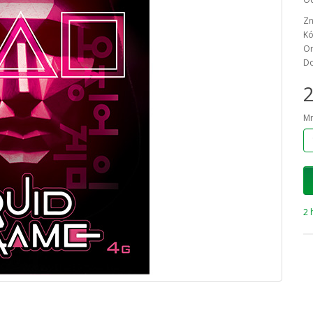
Zn
Kó
On
Do
2
Mn
2 