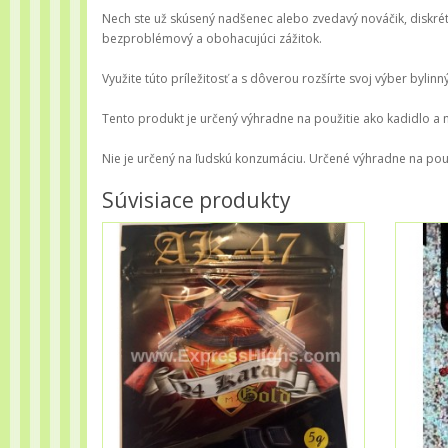
Nech ste už skúsený nadšenec alebo zvedavý nováčik, diskrét
bezproblémový a obohacujúci zážitok.
Využite túto príležitosť a s dôverou rozšírte svoj výber bylinn
Tento produkt je určený výhradne na použitie ako kadidlo a ni
Nie je určený na ľudskú konzumáciu. Určené výhradne na použ
Súvisiace produkty