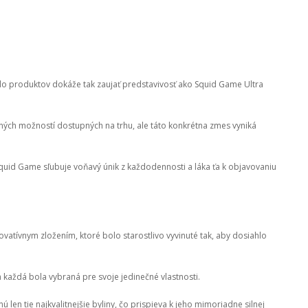
álo produktov dokáže tak zaujať predstavivosť ako Squid Game Ultra
h možností dostupných na trhu, ale táto konkrétna zmes vyniká
uid Game sľubuje voňavý únik z každodennosti a láka ťa k objavovaniu
vatívnym zložením, ktoré bolo starostlivo vyvinuté tak, aby dosiahlo
h každá bola vybraná pre svoje jedinečné vlastnosti.
en tie najkvalitnejšie byliny, čo prispieva k jeho mimoriadne silnej