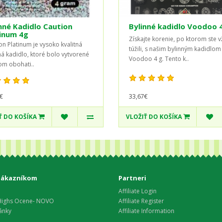
nné Kadidlo Caution
Bylinné kadidlo Voodoo 
inum 4g
Získajte korenie, po ktorom ste 
on Platinum je vysoko kvalitná
túžili, s našim bylinným kadidlom
ná kadidlo, ktoré bolo vytvorené
Voodoo 4 g. Tento k..
ľom obohati..
€
33,67€
Ť DO KOŠÍKA
VLOŽIŤ DO KOŠÍKA
zákazníkom
Partneri
Affiliate Login
Highs Ocene- NOVO
Affiliate Register
ánky
Affiliate Information