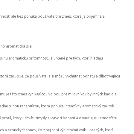
omnosť, ale tiež ponúka používateľom zmes, ktorá je príjemná a
ho aromatická sila.
silnú aromatickú prítomnosť, je určené pre tých, ktorí hľadajú
ktorá zaručuje, že používatelia si môžu vychutnať bohatú a dlhotrvajúcu
omu je táto zmes vynikajúcou voľbou pre milovníkov bylinných kadidiel.
ne silnou receptúrou, ktorá ponúka intenzívny aromatický zážitok.
profil, ktorý uchváti zmysly a vytvorí bohatú a osviežujúcu atmosféru.
h a exotických tónov, čo z nej robí výnimočnú voľbu pre tých, ktorí