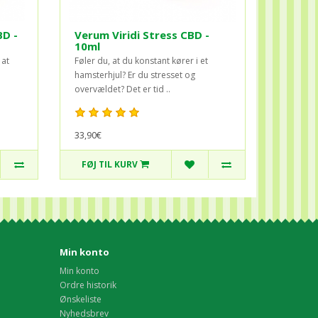
BD -
Verum Viridi Stress CBD -
10ml
 at
Føler du, at du konstant kører i et
hamsterhjul? Er du stresset og
overvældet? Det er tid ..
33,90€
FØJ TIL KURV
Min konto
Min konto
Ordre historik
Ønskeliste
Nyhedsbrev