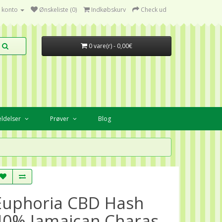
 konto
Ønskeliste (0)
Indkøbskurv
Check ud
0 vare(r) - 0,00€
ldelser
Prøver
Blog
Euphoria CBD Hash
40% Jamaican Charas