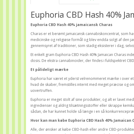
Euphoria CBD Hash 40% Ja
Euphoria CBD Hash 40% jamaicansk Charas
Charas er et berømt jamaicansk cannabiskoncentrat, som hash
medicinske og religiøse formål og blev endda solgt af den jam
gennemsyret af traditioner, som stadig eksisterer i dag, selvom
Et enkelt gram Euphoria CBD Hash 40% Jamaican Charas indehol
dosis. De ekstra cannabinoider, der findes i fuldspektret C
Et pålideligt mærke
Euphoria har været et yderst velrenommeret mærke i over et å
hvad de skaber, fremstilles internt med meget præcise og 
uovertruffen.
Euphoria er meget stolt af sine produkter, og alt er lavet med
ingredienser og aldrig tilsætningsstoffer eller skrappe kemik
sådan, de har kunnet holde så længe i en så konkurrencepræ
Hvor kan man købe Euphoria CBD Hash 40% Jamaican 
Alle, der ønsker at købe CBD-hash eller andre CBD-produkter a