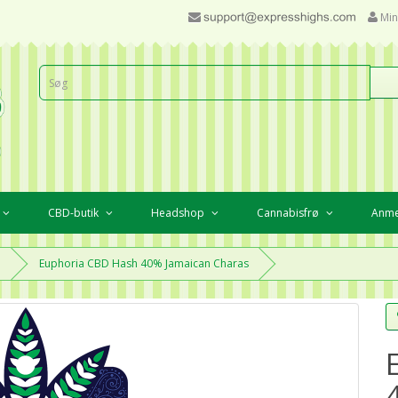
Min
CBD-butik
Headshop
Cannabisfrø
Anme
n
Euphoria CBD Hash 40% Jamaican Charas