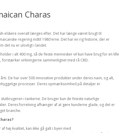
maican Charas
-elskere overalt længes efter. Det har længe været brugt til
aicanske regering indtil 1980'erne. Det har en rig historie, der er
 det nu er ulovligt i landet.
der i alt 400 mg, så de fleste mennesker vil kun have brug for en lille
BD, forstærker virkningerne sammenlignet med rå CBD.
rti. De har over 500 innovative produkter under deres navn, og alt,
omhyggelige processer. Deres opmærksomhed på detaljer er
 slutbrugeren i tankerne. De bruger kun de fineste naturlige
alier. Deres forretning afhænger af at gøre kunderne glade, og det er
get branche.
Charas?
f høj kvalitet, kan ikke gå galt i byen med