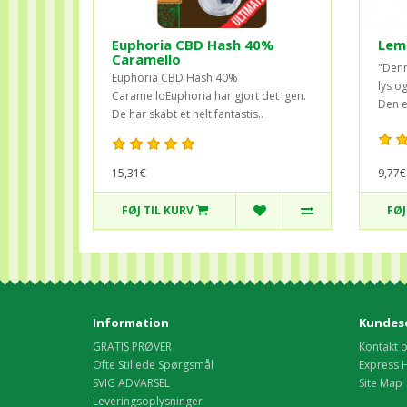
Euphoria CBD Hash 40%
Lem
Caramello
"Denn
Euphoria CBD Hash 40%
lys o
CaramelloEuphoria har gjort det igen.
Den e
De har skabt et helt fantastis..
15,31€
9,77€
FØJ TIL KURV
FØJ
Information
Kundese
GRATIS PRØVER
Kontakt 
Ofte Stillede Spørgsmål
Express 
SVIG ADVARSEL
Site Map
Leveringsoplysninger