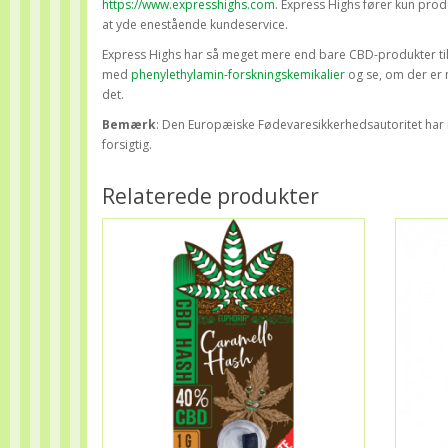
https://www.expresshighs.com.
Express Highs fører kun prod
at yde enestående kundeservice.
Express Highs har så meget mere end bare CBD-produkter til sal
med
phenylethylamin-forskningskemikalier
og se, om der er n
det.
Bemærk
: Den Europæiske Fødevaresikkerhedsautoritet har 
forsigtig.
Relaterede produkter