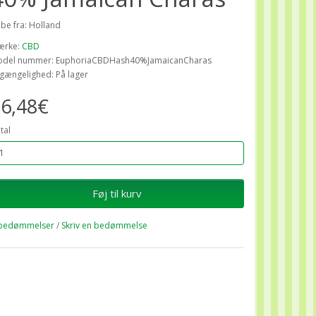
ibe fra: Holland
ærke:
CBD
del nummer: EuphoriaCBDHash40%JamaicanCharas
lgængelighed: På lager
6,48€
tal
Føj til kurv
bedømmelser
/
Skriv en bedømmelse