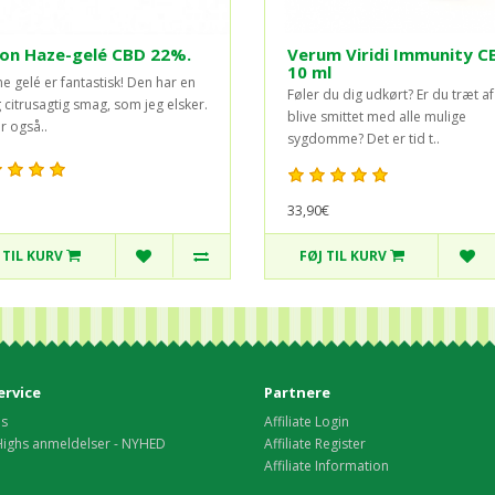
on Haze-gelé CBD 22%.
Verum Viridi Immunity C
10 ml
e gelé er fantastisk! Den har en
Føler du dig udkørt? Er du træt af
g citrusagtig smag, som jeg elsker.
blive smittet med alle mulige
r også..
sygdomme? Det er tid t..
33,90€
 TIL KURV
FØJ TIL KURV
rvice
Partnere
os
Affiliate Login
Highs anmeldelser - NYHED
Affiliate Register
Affiliate Information