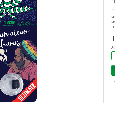
Sk
M
Mo
Ti
1
An
1 