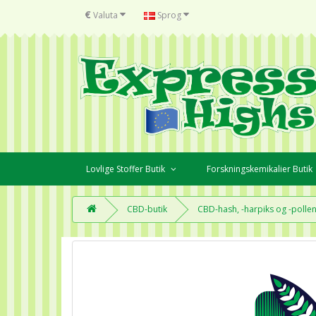
€
Valuta
Sprog
Lovlige Stoffer Butik
Forskningskemikalier Butik
CBD-butik
CBD-hash, -harpiks og -polle