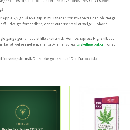
gge deres organer for at kurere en hovedpine. Prøv CBD i stedet.
g?
 Apple 2,5 g? Gå ikke glip af muligheden for at købe fra den pålidelige
e få udvalgte forhandlere, der er autoriseret til at sælge Euphoria-
gle gange gerne have et lille ekstra kick. Her hos Express Highs tilbyder
ærker at vælge imellem, eller prøv en af vores
forskellige pakker
for at
til forskningsformål. De er ikke godkendt af Den Europæiske