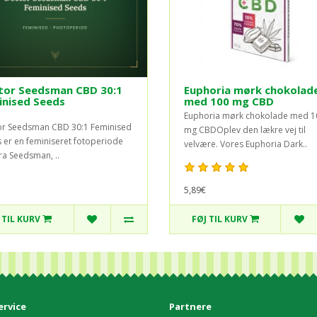
tor Seedsman CBD 30:1
Euphoria mørk chokolad
inised Seeds
med 100 mg CBD
Euphoria mørk chokolade med 1
r Seedsman CBD 30:1 Feminised
mg CBDOplev den lækre vej til
 er en feminiseret fotoperiode
velvære. Vores Euphoria Dark..
fra Seedsman, ..
5,89€
 TIL KURV
FØJ TIL KURV
rvice
Partnere