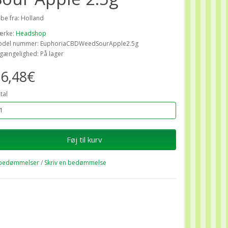
ibe fra: Holland
ærke:
Headshop
del nummer: EuphoriaCBDWeedSourApple2.5g
lgængelighed: På lager
6,48€
tal
Føj til kurv
bedømmelser
/
Skriv en bedømmelse