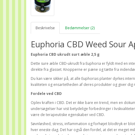
Beskrivelse
Bedømmelser (2)
Euphoria CBD Weed Sour A
Euphoria CBD ukrudt surt æble 2,5 g
Dette sure æble CBD-ukrudt fra Euphoria er fyldt med en intens
direkte fra glasset. Knopperne er pæne og tætte fra indendør
Du kan være sikker på, at alle Euphorias planter dyrkes int
kvaliteten og ensartetheden af deres produkter og giver dig r
Fordele ved CBD
Oplev kraften i CBD. Det er ikke bare en trend, men en dokument
undersøgelser har vist betydelige forbedringer i livskvalite
være de terapeutiske egenskaber ved CBD.
Søvnløshed, stress, inflammation og forhøjet blodtryk er blo
hver eneste dag. Det har også den fordel, at det er meget m