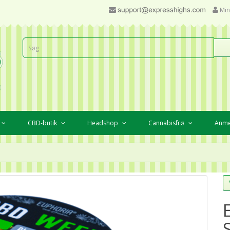
Min
CBD-butik
Headshop
Cannabisfrø
Anme