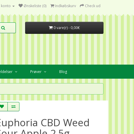
 konto
Ønskeliste (0)
Indkøbskurv
Check ud
0 vare(r) - 0,00€
ldelser
Prøver
Blog
Euphoria CBD Weed
Sour Apple 2.5g