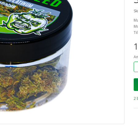
Sk
M
Mo
Ti
1
An
2 