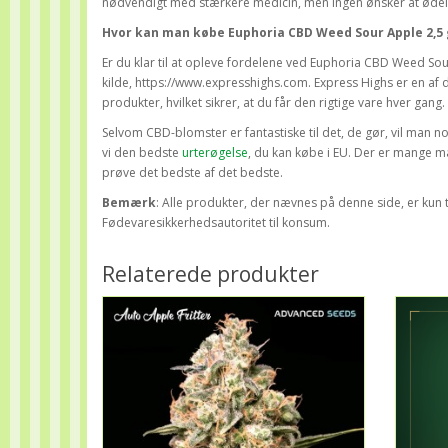
nødvendigt med stærkere medicin, men ingen ønsker at ødelæ
Hvor kan man købe Euphoria CBD Weed Sour Apple 2,5 
Er du klar til at opleve fordelene ved Euphoria CBD Weed Sour
kilde, https://www.expresshighs.com. Express Highs er en af d
produkter, hvilket sikrer, at du får den rigtige vare hver gang.
Selvom CBD-blomster er fantastiske til det, de gør, vil man no
vi den bedste
urterøgelse
, du kan købe i EU. Der er mange m
prøve det bedste af det bedste.
Bemærk
: Alle produkter, der nævnes på denne side, er kun 
Fødevaresikkerhedsautoritet til konsum.
Relaterede produkter