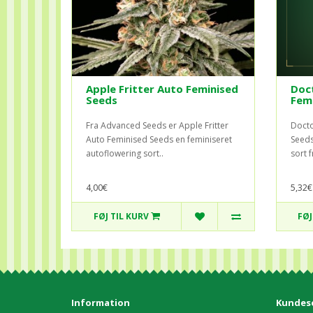
Apple Fritter Auto Feminised
Doc
Seeds
Fem
Fra Advanced Seeds er Apple Fritter
Docto
Auto Feminised Seeds en feminiseret
Seeds
autoflowering sort..
sort 
4,00€
5,32€
FØJ TIL KURV
FØJ
Information
Kundese