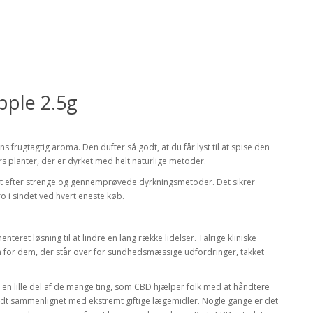
pple 2.5g
 frugtagtig aroma. Den dufter så godt, at du får lyst til at spise den
s planter, der er dyrket med helt naturlige metoder.
ernt efter strenge og gennemprøvede dyrkningsmetoder. Det sikrer
o i sindet ved hvert eneste køb.
eret løsning til at lindre en lang række lidelser. Talrige kliniske
ten for dem, der står over for sundhedsmæssige udfordringer, takket
t en lille del af de mange ting, som CBD hjælper folk med at håndtere
ildt sammenlignet med ekstremt giftige lægemidler. Nogle gange er det