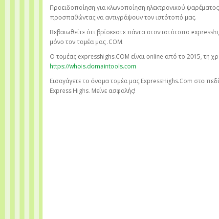
Προειδοποίηση για κλωνοποίηση ηλεκτρονικού ψαρέματος:
προσπαθώντας να αντιγράψουν τον ιστότοπό μας.
Βεβαιωθείτε ότι βρίσκεστε πάντα στον ιστότοπο expresshi
μόνο τον τομέα μας .COM.
Ο τομέας expresshighs.COM είναι online από το 2015, τη χ
https://whois.domaintools.com
Εισαγάγετε το όνομα τομέα μας ExpressHighs.Com στο πεδί
Express Highs. Μείνε ασφαλής!