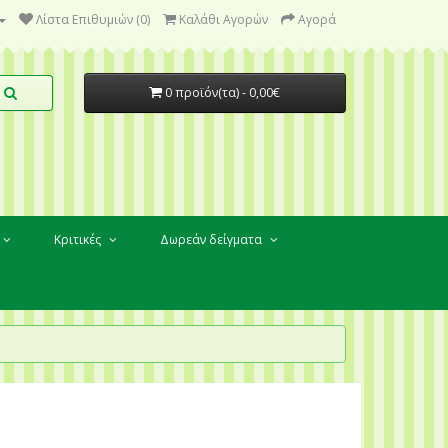
Λίστα Επιθυμιών (0)
Καλάθι Αγορών
Αγορά
0 προϊόν(τα) - 0,00€
Κριτικές
Δωρεάν δείγματα