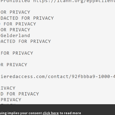
nuing implies your consent
click here
to read more