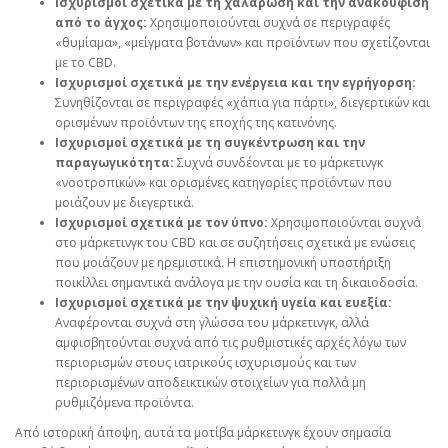
Ισχυρισμοί σχετικά με τη χαλάρωση και την ανακούφιση
από το άγχος:
Χρησιμοποιούνται συχνά σε περιγραφές
«θυμίαμα», «μείγματα βοτάνων» και προϊόντων που σχετίζονται
με το CBD.
Ισχυρισμοί σχετικά με την ενέργεια και την εγρήγορση:
Συνηθίζονται σε περιγραφές «χάπια για πάρτι», διεγερτικών και
ορισμένων προϊόντων της εποχής της κατινόνης.
Ισχυρισμοί σχετικά με τη συγκέντρωση και την
παραγωγικότητα:
Συχνά συνδέονται με το μάρκετινγκ
«νοοτροπικών» και ορισμένες κατηγορίες προϊόντων που
μοιάζουν με διεγερτικά.
Ισχυρισμοί σχετικά με τον ύπνο:
Χρησιμοποιούνται συχνά
στο μάρκετινγκ του CBD και σε συζητήσεις σχετικά με ενώσεις
που μοιάζουν με ηρεμιστικά. Η επιστημονική υποστήριξη
ποικίλλει σημαντικά ανάλογα με την ουσία και τη δικαιοδοσία.
Ισχυρισμοί σχετικά με την ψυχική υγεία και ευεξία:
Αναφέρονται συχνά στη γλώσσα του μάρκετινγκ, αλλά
αμφισβητούνται συχνά από τις ρυθμιστικές αρχές λόγω των
περιορισμών στους ιατρικούς ισχυρισμούς και των
περιορισμένων αποδεικτικών στοιχείων για πολλά μη
ρυθμιζόμενα προϊόντα.
Από ιστορική άποψη, αυτά τα μοτίβα μάρκετινγκ έχουν σημασία