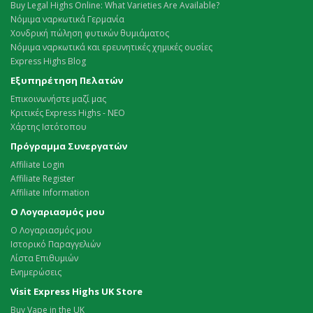
Buy Legal Highs Online: What Varieties Are Available?
Νόμιμα ναρκωτικά Γερμανία
Χονδρική πώληση φυτικών θυμιάματος
Νόμιμα ναρκωτικά και ερευνητικές χημικές ουσίες
Express Highs Blog
Εξυπηρέτηση Πελατών
Επικοινωνήστε μαζί μας
Κριτικές Express Highs - ΝΕΟ
Χάρτης Ιστότοπου
Πρόγραμμα Συνεργατών
Affiliate Login
Affiliate Register
Affiliate Information
Ο Λογαριασμός μου
Ο Λογαριασμός μου
Ιστορικό Παραγγελιών
Λίστα Επιθυμιών
Ενημερώσεις
Visit Express Highs UK Store
Buy Vape in the UK