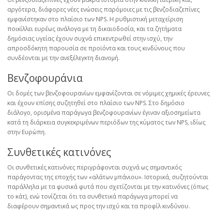
αργότερα, διάφορες νέες ενώσεις παρόμοιες με τις βενζοδιαζεπίνες
εμφανίστηκαν στο πλαίσιο των NPS. Η ρυθμιστική μεταχείριση
ποικίλλει ευρέως ανάλογα με τη δικαιοδοσία, και τα ζητήματα
δημόσιας υγείας έχουν συχνά επικεντρωθεί στην ισχύ, την
απροσδόκητη παρουσία σε προϊόντα και τους κινδύνους που
συνδέονται με την ανεξέλεγκτη διανομή.
Βενζοφουράνια
Οι δομές των βενζοφουρανίων εμφανίζονται σε νόμιμες χημικές έρευνες
και έχουν επίσης συζητηθεί στο πλαίσιο των NPS. Στο δημόσιο
διάλογο, ορισμένα παράγωγα βενζοφουρανίων έγιναν αξιοσημείωτα
κατά τη διάρκεια συγκεκριμένων περιόδων της κύματος των NPS, ιδίως
στην Ευρώπη.
Συνθετικές κατινόνες
Οι συνθετικές κατινόνες περιγράφονται συχνά ως σημαντικός
παράγοντας της εποχής των «αλάτων μπάνιου». Ιστορικά, συζητούνται
παράλληλα με τα φυσικά φυτά που σχετίζονται με την κατινόνες (όπως
το κάτ), ενώ τονίζεται ότι τα συνθετικά παράγωγα μπορεί να
διαφέρουν σημαντικά ως προς την ισχύ και τα προφίλ κινδύνου.