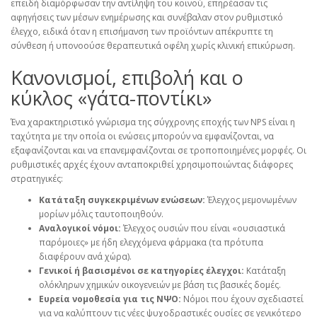
επειδή διαμόρφωσαν την αντίληψη του κοινού, επηρέασαν τις
αφηγήσεις των μέσων ενημέρωσης και συνέβαλαν στον ρυθμιστικό
έλεγχο, ειδικά όταν η επισήμανση των προϊόντων απέκρυπτε τη
σύνθεση ή υπονοούσε θεραπευτικά οφέλη χωρίς κλινική επικύρωση.
Κανονισμοί, επιβολή και ο
κύκλος «γάτα-ποντίκι»
Ένα χαρακτηριστικό γνώρισμα της σύγχρονης εποχής των NPS είναι η
ταχύτητα με την οποία οι ενώσεις μπορούν να εμφανίζονται, να
εξαφανίζονται και να επανεμφανίζονται σε τροποποιημένες μορφές. Οι
ρυθμιστικές αρχές έχουν ανταποκριθεί χρησιμοποιώντας διάφορες
στρατηγικές:
Κατάταξη συγκεκριμένων ενώσεων:
Έλεγχος μεμονωμένων
μορίων μόλις ταυτοποιηθούν.
Αναλογικοί νόμοι:
Έλεγχος ουσιών που είναι «ουσιαστικά
παρόμοιες» με ήδη ελεγχόμενα φάρμακα (τα πρότυπα
διαφέρουν ανά χώρα).
Γενικοί ή βασισμένοι σε κατηγορίες έλεγχοι:
Κατάταξη
ολόκληρων χημικών οικογενειών με βάση τις βασικές δομές.
Ευρεία νομοθεσία για τις ΝΨΟ:
Νόμοι που έχουν σχεδιαστεί
για να καλύπτουν τις νέες ψυχοδραστικές ουσίες σε γενικότερο