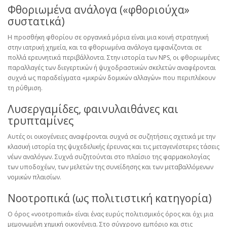
Φθοριωμένα ανάλογα («φθοριούχα»
συστατικά)
Η προσθήκη φθορίου σε οργανικά μόρια είναι μια κοινή στρατηγική
στην ιατρική χημεία, και τα φθοριωμένα ανάλογα εμφανίζονται σε
πολλά ερευνητικά περιβάλλοντα. Στην ιστορία των NPS, οι φθοριωμένες
παραλλαγές των διεγερτικών ή ψυχοδραστικών σκελετών αναφέρονται
συχνά ως παραδείγματα «μικρών δομικών αλλαγών» που περιπλέκουν
τη ρύθμιση.
Λυσεργαμίδες, φαινυλαιθάνες και
τρυπταμίνες
Αυτές οι οικογένειες αναφέρονται συχνά σε συζητήσεις σχετικά με την
κλασική ιστορία της ψυχεδελικής έρευνας και τις μεταγενέστερες τάσεις
νέων αναλόγων. Συχνά συζητούνται στο πλαίσιο της φαρμακολογίας
των υποδοχέων, των μελετών της συνείδησης και των μεταβαλλόμενων
νομικών πλαισίων.
Νοοτροπικά (ως πολιτιστική κατηγορία)
Ο όρος «νοοτροπικά» είναι ένας ευρύς πολιτισμικός όρος και όχι μια
μεμονωμένη χημική οικογένεια. Στο σύγχρονο εμπόριο και στις