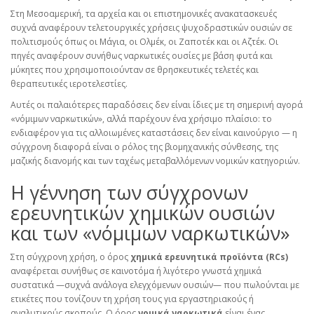
Στη Μεσοαμερική, τα αρχεία και οι επιστημονικές ανακατασκευές
συχνά αναφέρουν τελετουργικές χρήσεις ψυχοδραστικών ουσιών σε
πολιτισμούς όπως οι Μάγια, οι Ολμέκ, οι Ζαποτέκ και οι Αζτέκ. Οι
πηγές αναφέρουν συνήθως ναρκωτικές ουσίες με βάση φυτά και
μύκητες που χρησιμοποιούνταν σε θρησκευτικές τελετές και
θεραπευτικές ιεροτελεστίες.
Αυτές οι παλαιότερες παραδόσεις δεν είναι ίδιες με τη σημερινή αγορά
«νόμιμων ναρκωτικών», αλλά παρέχουν ένα χρήσιμο πλαίσιο: το
ενδιαφέρον για τις αλλοιωμένες καταστάσεις δεν είναι καινούργιο — η
σύγχρονη διαφορά είναι ο ρόλος της βιομηχανικής σύνθεσης, της
μαζικής διανομής και των ταχέως μεταβαλλόμενων νομικών κατηγοριών.
Η γέννηση των σύγχρονων
ερευνητικών χημικών ουσιών
και των «νόμιμων ναρκωτικών»
Στη σύγχρονη χρήση, ο όρος
χημικά ερευνητικά προϊόντα (RCs)
αναφέρεται συνήθως σε καινοτόμα ή λιγότερο γνωστά χημικά
συστατικά —συχνά ανάλογα ελεγχόμενων ουσιών— που πωλούνται με
ετικέτες που τονίζουν τη χρήση τους για εργαστηριακούς ή
αναλυτικούς σκοπούς. Ο όρος
νομικά ναρκωτικά
είναι ένας