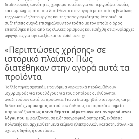
διαδικτυακές κοινότητες, χρησιμοποιείται για να περιγράψει ουσίες
και συμπληρώματα που διατίθενται στην αγορά με σκοπό τη βελτίωση
της γνωστικής λειτουργίας και της παραγωγικότητας. Ιστορικά, οι
συζητήσεις συχνά επισημαίνουν τον τρόπο με τον οποίο ο όρος
επεκτάθηκε πέρα από τις κλινικές ορισμούς και εισήχθη στις κυρίαρχες
αφηγήσεις για την ευεξία και το «biohacking».
«Περιπτώσεις χρήσης» σε
ιστορικό πλαίσιο: Πώς
διατέθηκαν στην αγορά αυτά τα
προϊόντα
Πολλές πηγές σχετικά με τα νόμιμα ναρκωτικά περιλαμβάνουν
ισχυρισμούς για τους λόγους για τους οποίους οι άνθρωποι
αναζητούσαν αυτά τα προϊόντα. Για να διατηρηθεί ο ιστορικός και μη
διδακτικός χαρακτήρας αυτού του άρθρου, τα παρακάτω σημεία
παρουσιάζονται ως
κοινά θέματα μάρκετινγκ και αναφερόμενοι
λόγοι
που εμφανίζονται σε ειδησεογραφικά ρεπορτάζ, εκθέσεις
πολιτικής και αρχειοθετημένα κείμενα ηλεκτρονικών καταστημάτων, και
όχι ως οδηγίες ή συστάσεις.