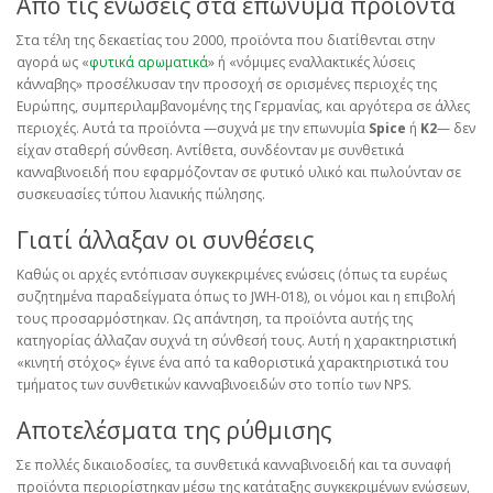
Από τις ενώσεις στα επώνυμα προϊόντα
Στα τέλη της δεκαετίας του 2000, προϊόντα που διατίθενται στην
αγορά ως «
φυτικά αρωματικά
» ή «νόμιμες εναλλακτικές λύσεις
κάνναβης» προσέλκυσαν την προσοχή σε ορισμένες περιοχές της
Ευρώπης, συμπεριλαμβανομένης της Γερμανίας, και αργότερα σε άλλες
περιοχές. Αυτά τα προϊόντα —συχνά με την επωνυμία
Spice
ή
K2
— δεν
είχαν σταθερή σύνθεση. Αντίθετα, συνδέονταν με συνθετικά
κανναβινοειδή που εφαρμόζονταν σε φυτικό υλικό και πωλούνταν σε
συσκευασίες τύπου λιανικής πώλησης.
Γιατί άλλαξαν οι συνθέσεις
Καθώς οι αρχές εντόπισαν συγκεκριμένες ενώσεις (όπως τα ευρέως
συζητημένα παραδείγματα όπως το JWH-018), οι νόμοι και η επιβολή
τους προσαρμόστηκαν. Ως απάντηση, τα προϊόντα αυτής της
κατηγορίας άλλαζαν συχνά τη σύνθεσή τους. Αυτή η χαρακτηριστική
«κινητή στόχος» έγινε ένα από τα καθοριστικά χαρακτηριστικά του
τμήματος των συνθετικών κανναβινοειδών στο τοπίο των NPS.
Αποτελέσματα της ρύθμισης
Σε πολλές δικαιοδοσίες, τα συνθετικά κανναβινοειδή και τα συναφή
προϊόντα περιορίστηκαν μέσω της κατάταξης συγκεκριμένων ενώσεων,