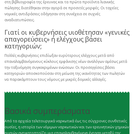
στη βιβλιογραφία της έρευνας και τα πρώτα προϊόντα λιανικής
πώλησης διατέθηκαν στην αγορά σε προσιτές μορφές. Οι ταχείες
νομικές αντιδράσεις οδήγησαν στη συνέχεια σε συχνές
αναδιατυπώσεις.
Γιατί οι κυβερνήσεις υιοθέτησαν «γενικές
απαγορεύσεις» ή ελέγχους βάσει
κατηγοριών;
Πολλές κυβερνήσεις επιδίωξαν ευρύτερους ελέγχους μετά από
επαναλαμβανόμενους κύκλους εμφάνισης νέων αναλόγων αμέσως μετά
την ταξινόμηση συγκεκριμένων ενώσεων. Οι προσεγγίσεις βάσει
κατηγοριών αποσκοπούσαν στη μείωση της ικανότητας των πωλητών
να παρακάμπτουν τους νόμους με μικρές δομικές αλλαγές.
Βασικά συμπεράσματα
Από τα αρχαία τελετουργικά ναρκωτικά έως τις σύγχρονες συνθετικές
ουσίες, η ιστορία των νόμιμων ναρκωτικών και των ερευνητικών χημικών
ουσιών αντικατοπτρίζει μια επαναλαμβανόμενη ένταση μεταξύ της