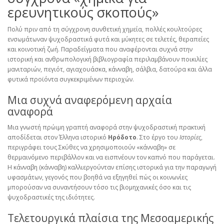
ερευνητικούς σκοπούς»
Πολύ πριν από τη σύγχρονη συνθετική χημεία, πολλές κουλτούρες
ενσωμάτωναν ψυχοδραστικά φυτά και μύκητες σε τελετές, θεραπείες
και κοινοτική ζωή. Παραδείγματα που αναφέρονται συχνά στην
ιστορική και ανθρωπολογική βιβλιογραφία περιλαμβάνουν ποικιλίες
μανιταριών, πεγιότ, αγιαχουάσκα, κάνναβη, σάλβια, δατούρα και άλλα
φυτικά προϊόντα συγκεκριμένων περιοχών.
Μια συχνά αναφερόμενη αρχαία
αναφορά
Μια γνωστή πρώιμη γραπτή αναφορά στην ψυχοδραστική πρακτική
αποδίδεται στον Έλληνα ιστορικό
Ηρόδοτο
. Στο έργο του
Ιστορίες
,
περιγράφει τους Σκύθες να χρησιμοποιούν «κάνναβη» σε
θερμαινόμενο περιβάλλον και να εισπνέουν τον καπνό που παράγεται.
Η κάνναβη (κάνναβη) καλλιεργούνταν επίσης ιστορικά για την παραγωγή
υφασμάτων, γεγονός που βοηθά να εξηγηθεί πώς οι κοινωνίες
μπορούσαν να συναντήσουν τόσο τις βιομηχανικές όσο και τις
ψυχοδραστικές της ιδιότητες.
Τελετουργικά πλαίσια της Μεσοαμερικής