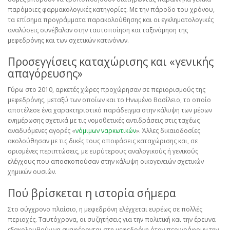
παρόμοιες φαρμακολογικές κατηγορίες. Με την πάροδο του χρόνου,
τα επίσημα προγράμματα παρακολούθησης και οι εγκληματολογικές
αναλύσεις συνέβαλαν στην ταυτοποίηση και ταξινόμηση της
μεφεδρόνης και των σχετικών κατινόνων.
Προσεγγίσεις καταχώρισης και «γενικής
απαγόρευσης»
Γύρω στο 2010, αρκετές χώρες προχώρησαν σε περιορισμούς της
μεφεδρόνης, μεταξύ των οποίων και το Ηνωμένο Βασίλειο, το οποίο
αποτέλεσε ένα χαρακτηριστικό παράδειγμα στην κάλυψη των μέσων
ενημέρωσης σχετικά με τις νομοθετικές αντιδράσεις στις ταχέως
αναδυόμενες αγορές «
νόμιμων ναρκωτικών
». Άλλες δικαιοδοσίες
ακολούθησαν με τις δικές τους αποφάσεις καταχώρισης και, σε
ορισμένες περιπτώσεις, με ευρύτερους αναλογικούς ή γενικούς
ελέγχους που αποσκοπούσαν στην κάλυψη οικογενειών σχετικών
χημικών ουσιών.
Πού βρίσκεται η ιστορία σήμερα
Στο σύγχρονο πλαίσιο, η μεφεδρόνη ελέγχεται ευρέως σε πολλές
περιοχές. Ταυτόχρονα, οι συζητήσεις για την πολιτική και την έρευνα
εξακολουθούν να αναφέρονται στη μεφεδρόνη όταν περιγράφουν την