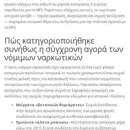
γενικών ελέγχων που κάλυπταν χημικές κατηγορίες ή ευρείας
νομοθεσίας για τα NPS. Παρά τους ελέγχους αυτούς, το ευρύτερο
ιστορικό μοτίβο — ταχεία εμφάνιση, αναγνώριση και νομική αντίδραση
— παραμένει κεντρικό θέμα στις συζητήσεις για την πολιτική σχετικά με
τα NPS.
Πώς κατηγοριοποιήθηκε
συνήθως η σύγχρονη αγορά των
νόμιμων ναρκωτικών
Ο όρος «νόμιμα ναρκωτικά» έχει εφαρμοστεί σε ένα ευρύ φάσμα
κατηγοριών προϊόντων. Ιστορικά, οι πωλητές χρησιμοποιούσαν συχνά
ετικέτες φιλικές προς τον καταναλωτή που υπονοούσαν νομιμότητα,
αποφεύγοντας ταυτόχρονα ρητές δηλώσεις. Παρακάτω αναφέρονται
κατηγορίες που συζητούνται συχνά σε δημοφιλείς αναφορές και
αναλύσεις της αγοράς (περιγράφονται εδώ μόνο για ιστορικό πλαίσιο).
Μείγματα «βοτανικών θυμιάματος»:
Συχνά διατίθενται
στην αγορά για αρωματικούς σκοπούς, ενώ μερικές φορές
συνδέονται (σε αναφορές) με συνθετικά κανναβινοειδή.
Προϊόντα «άλατα μπάνιου»:
Μια ετικέτα που απέκτησε φήμη
γύρω στο 2010. Συχνά συνδέεται στη δημόσια συζήτηση με