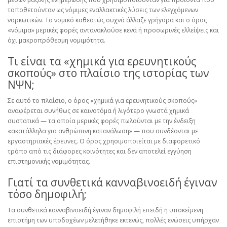
τοποθετούνταν ως νόμιμες εναλλακτικές λύσεις των ελεγχόμενων
ναρκωτικών. Το νομικό καθεστώς συχνά άλλαζε γρήγορα και ο όρος
«νόμιμα» μερικές φορές αντανακλούσε κενά ή προσωρινές ελλείψεις και
όχι μακροπρόθεσμη νομιμότητα.
Τι είναι τα «χημικά για ερευνητικούς
σκοπούς» στο πλαίσιο της ιστορίας των
ΝΨΝ;
Σε αυτό το πλαίσιο, ο όρος «χημικά για ερευνητικούς σκοπούς»
αναφέρεται συνήθως σε καινοτόμα ή λιγότερο γνωστά χημικά
συστατικά — τα οποία μερικές φορές πωλούνται με την ένδειξη
«ακατάλληλα για ανθρώπινη κατανάλωση» — που συνδέονται με
εργαστηριακές έρευνες. Ο όρος χρησιμοποιείται με διαφορετικό
τρόπο από τις διάφορες κοινότητες και δεν αποτελεί εγγύηση
επιστημονικής νομιμότητας.
Γιατί τα συνθετικά κανναβινοειδή έγιναν
τόσο δημοφιλή;
Τα συνθετικά κανναβινοειδή έγιναν δημοφιλή επειδή η υποκείμενη
επιστήμη των υποδοχέων μελετήθηκε εκτενώς, πολλές ενώσεις υπήρχαν