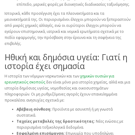
επίπεδο, μερικές φορές με διοικητικές διαδικασίες ταξινόμησης.
Ιστορικά, κάθε προσέγγιση έχει τα πλεονεκτήματα και τα
μειονεκτήματά της. Οι περιορισμένοι έλεγχοι μπορούν να ξεπεραστούν
από μικρές χημικές αλλαγές, ενώ οι ευρύτεροι έλεγχοι μπορούν να
εγείρουν επιστημονικά, ιατρικά και νομικά ερωτήματα σχετικά με το
πεδίο εφαρμογής, την πρόσβαση στην έρευνα και τη σαφήνεια της
επιβολής.
Ηθική και δημόσια υγεία: Γιατί η
ιστορία έχει σημασία
Η ιστορία των νόμιμων ναρκωτικών και των
χημικών ουσιών για
ερευνητικούς σκοπούς
δεν είναι μόνο μια ιστορία χημείας, αλλά και μια
ιστορία δημόσιας υγείας, νομοθεσίας και οικοσυστημάτων
πληροφοριών. Οι μη ρυθμιζόμενες αγορές έχουν επανειλημμένα
προκαλέσει ανησυχίες σχετικά με:
Αβέβαιη σύνθεση:
Προϊόντα με ασυνεπή ή μη γνωστά
συστατικά.
Ταχείες μεταβολές της δραστικότητας:
Νέες ενώσεις με
περιορισμένα τοξικολογικά δεδομένα.
Εσφαλμένη επισήμανση:
Επωνυμία που υποδηλώνει