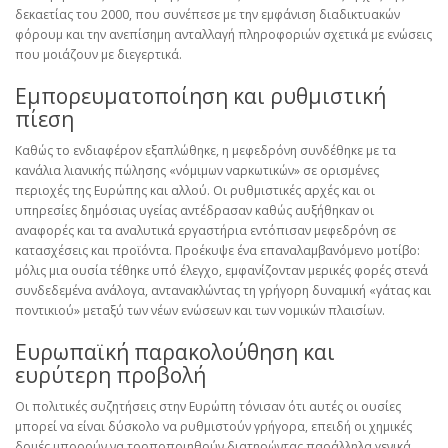
δεκαετίας του 2000, που συνέπεσε με την εμφάνιση διαδικτυακών
φόρουμ και την ανεπίσημη ανταλλαγή πληροφοριών σχετικά με ενώσεις
που μοιάζουν με διεγερτικά.
Εμπορευματοποίηση και ρυθμιστική
πίεση
Καθώς το ενδιαφέρον εξαπλώθηκε, η μεφεδρόνη συνδέθηκε με τα
κανάλια λιανικής πώλησης «νόμιμων ναρκωτικών» σε ορισμένες
περιοχές της Ευρώπης και αλλού. Οι ρυθμιστικές αρχές και οι
υπηρεσίες δημόσιας υγείας αντέδρασαν καθώς αυξήθηκαν οι
αναφορές και τα αναλυτικά εργαστήρια εντόπισαν μεφεδρόνη σε
κατασχέσεις και προϊόντα. Προέκυψε ένα επαναλαμβανόμενο μοτίβο:
μόλις μια ουσία τέθηκε υπό έλεγχο, εμφανίζονταν μερικές φορές στενά
συνδεδεμένα ανάλογα, αντανακλώντας τη γρήγορη δυναμική «γάτας και
ποντικιού» μεταξύ των νέων ενώσεων και των νομικών πλαισίων.
Ευρωπαϊκή παρακολούθηση και
ευρύτερη προβολή
Οι πολιτικές συζητήσεις στην Ευρώπη τόνισαν ότι αυτές οι ουσίες
μπορεί να είναι δύσκολο να ρυθμιστούν γρήγορα, επειδή οι χημικές
δομές μπορούν να τροποποιηθούν διατηρώντας παράλληλα γενικά