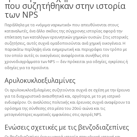
που συζητήθηκαν στην ιστορία
των NPS
Παράλληλα με τα «νόμιμα ναρκωτικά» που απευθύνονται στους
καταναλωτές, ένα άλλο σκέλος της σύγχρονης ιστορίας αφορά την
επέκταση των καταλόγων ερευνητικών χημικών ουσιών. Στις ιστορικές
συζητήσεις, αυτές συχνά ομαδοποιούνται ανά χημική οικογένεια. Η
παρακάτω περίληψη είναι ενημερωτική και περιγράφει τον τρόπο με
τον οποίο αυτές οι οικογένειες αναφέρονται συνήθως στα
χρονοδιαγράμματα των NPS — δεν πρόκειται για οδηγίες, εγκρίσεις ή
οδηγίες για τα προϊόντα.
Αρυλοκυκλοεξυλαμίνες
Οι αρυλοκυκλοεξυλαμίνες συζητούνται συχνά σε σχέση με την έρευνα
για τα διαχωριστικά αναισθητικά και, αργότερα, με το μη ιατρικό
ενδιαφέρον. Οι αναλύσεις πολιτικής και έρευνας συχνά αναφέρουν τα
ορόσημα της σύνθεσης στα μέσα του 20ού αιώνα και τις
μεταγενέστερες κυματικές εμφανίσεις στις αγορές NPS.
Ενώσεις σχετικές με τις βενζοδιαζεπίνες
Οι βενζοδιαζεπίνες έχουν μακρά ιστορία στην κλινική ιατρική και,