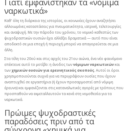
Γιατί εμφανίστηκαν τα «νόμιμα
ναρκωτικά»
Καθ' όλη τη διάρκεια της ιστορίας, οι κοινωνίες έχουν αναζητήσει
αλλοιωμένες καταστάσεις για πνευματικότητα, ιατρική, τελετουργίες
και αναψυχή. Με την πάροδο του χρόνου, το νομικό καθεστώς των
ψυχοδραστικών ουσιών έχει αλλάξει δραματικά — αυτό που είναι
αποδεκτό σε μια εποχή ή περιοχή μπορεί να απαγορεύεται σε μια
άλλη.
Στα τέλη του 20ού και στις αρχές του 21ου αιώνα, ένα νέο φαινόμενο
επέκτεινε αυτό το μοτίβο: η άνοδος των
νόμιμων ναρκωτικών
και
των
χημικών ουσιών για ερευνητικούς σκοπούς
. Αυτοί οι όροι
χρησιμοποιούνται συχνά για να περιγράψουν ουσίες που έχουν
αναπτυχθεί σε εργαστήρια (ή έχουν προσαρμοστεί από νόμιμη
έρευνα) και εμφανίζονται στις καταναλωτικές αγορές με τρόπους που
προσπαθούν να εκμεταλλευτούν τα κενά στη νομοθεσία για τα
ναρκωτικά.
Πρώιμες ψυχοδραστικές
παραδόσεις πριν από τα
σύγχρονα «χημικά για