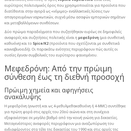
ευρύτερος πολιτισμικός όρος που χρησιμοποιείται για προϊόντα που
διατίθενται στην αγορά ως «νόμιμες» εναλλακτικές λύσεις των
απαγορευμένων ναρκωτικών, συχνά μέσω ασαφών εμπορικών σημάτων
και μεταβαλλόμενων συνθέσεων.
Δύο πρώιμα παραδείγματα που συζητήθηκαν ευρέως σε δημοφιλείς
αναφορές και συζητήσεις πολιτικής είναι η
μεφεδρόνη
(μια συνθετική
καθινόνη) και το
Spice/K2
(προϊόντα που σχετίζονται με συνθετικά
κανναβινοειδή). Οι παρακάτω ενότητες περιγράφουν πώς αυτές οι
ουσίες έγιναν συμβολικές του ευρύτερου φαινομένου.
Μεφεδρόνη: Από την πρώιμη
σύνθεση έως τη διεθνή προσοχή
Πρώιμη χημεία και αφηγήσεις
ανακάλυψης
Η μεφεδρόνη (γνωστή και ως 4-μεθυλμεθακαθινόνη ή 4-MMC) συντέθηκε
για πρώτη φορά στις αρχές του 20ού αιώνα και στη συνέχεια
εξαφανίστηκε σε μεγάλο βαθμό από την κοινή γνώση για δεκαετίες.
Μεταγενέστερες αναφορές περιγράφουν μια αναζωπύρωση του
ενδιαφέροντος στα τέλη της δεκαετίας του 1990 και στις αρχές της