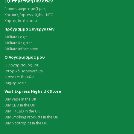
Εξυπηρέτηση Πελατών
Επικοινωνήστε μαζί μας
Κριτικές Express Highs - ΝΕΟ
Χάρτης Ιστότοπου
Πρόγραμμα Συνεργατών
Affiliate Login
Affiliate Register
Affiliate Information
Ο Λογαριασμός μου
Ο Λογαριασμός μου
Ιστορικό Παραγγελιών
Λίστα Επιθυμιών
Ενημερώσεις
Visit Express Highs UK Store
Buy Vape in the UK
Buy CBD in the UK
Buy H4CBD in the UK
Buy Smoking Products in the UK
Buy Nootropics in the UK