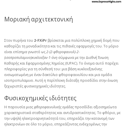
Μοριακή αρχιτεκτονική
Στον πυρήνα του
2-FXiPr
βρίσκεται μια πολύπλοκη χημική δομή που
καθορίζει τη μοναδικότητα και τις πιθανές εφαρμογές του. Το μόριο
είναι επίσημα γνωστό ως
2-(2-φθοροφαινυλ)-2-
(ισοπροπυλαμινο)κυκλοεξαν-1-όνη
σύμφωνα με την Διεθνή Ένωση
Καθαρής και Εφαρμοσμένης Χημείας (IUPAC). Το όνομα αυτό παρέχει
πληροφορίες για τη σύνθεσή του: μια βάση κυκλοεξανόνης
ενσωματωμένη με έναν δακτύλιο φθοροφαινυλίου και μια ομάδα
ισοπροπυλαμινο. Αυτή η περίπλοκη διάταξη προσδίδει στην ένωση
ξεχωριστές φυσικοχημικές ιδιότητες.
Φυσικοχημικές ιδιότητες
Η παρουσία μιας
φθοροφαινυλικής ομάδας
προσδίδει αξιοσημείωτα
χαρακτηριστικά σταθερότητας και αντιδραστικότητας. Το φθόριο, με
την υψηλή ηλεκτροαρνητικότητά του, επηρεάζει την κατανομή των
ηλεκτρονίων σε όλο το μόριο, επηρεάζοντας ενδεχομένως την