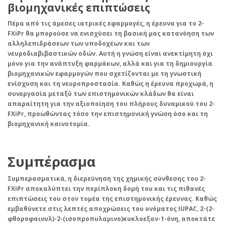
βιομηχανικές επιπτώσεις
Πέρα από τις άμεσες ιατρικές εφαρμογές, η έρευνα για το 2-
FXiPr θα μπορούσε να ενισχύσει τη βασική μας κατανόηση των
αλληλεπιδράσεων των υποδοχέων
και των
νευροδιαβιβαστικών οδών
. Αυτή η γνώση είναι ανεκτίμητη όχι
μόνο για την ανάπτυξη φαρμάκων, αλλά και για τη δημιουργία
βιομηχανικών εφαρμογών που σχετίζονται με τη γνωστική
ενίσχυση και τη νευροπροστασία. Καθώς η έρευνα προχωρά, η
συνεργασία μεταξύ των επιστημονικών κλάδων θα είναι
απαραίτητη για την αξιοποίηση του πλήρους δυναμικού του 2-
FXiPr, προωθώντας τόσο την επιστημονική γνώση όσο και τη
βιομηχανική καινοτομία.
Συμπέρασμα
Συμπερασματικά, η διερεύνηση της χημικής σύνθεσης του 2-
FXiPr αποκαλύπτει την περίπλοκη δομή του και τις πιθανές
επιπτώσεις του στον τομέα της επιστημονικής έρευνας. Καθώς
εμβαθύνετε στις λεπτές αποχρώσεις του ονόματος IUPAC, 2-(2-
φθοροφαινυλ)-2-(ισοπροπυλαμινο)κυκλοεξαν-1-όνη, αποκτάτε