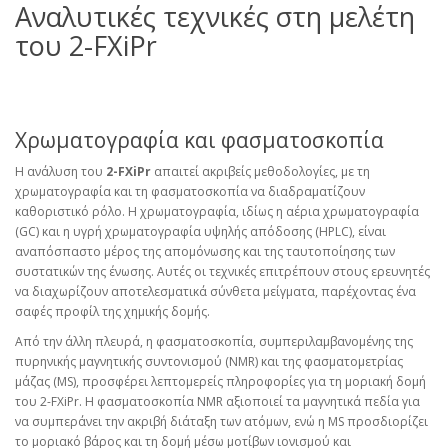
Αναλυτικές τεχνικές στη μελέτη
του 2-FXiPr
Χρωματογραφία και φασματοσκοπία
Η ανάλυση του
2-FXiPr
απαιτεί ακριβείς μεθοδολογίες, με τη
χρωματογραφία και τη φασματοσκοπία να διαδραματίζουν
καθοριστικό ρόλο. Η χρωματογραφία, ιδίως η αέρια χρωματογραφία
(GC) και η υγρή χρωματογραφία υψηλής απόδοσης (HPLC), είναι
αναπόσπαστο μέρος της απομόνωσης και της ταυτοποίησης των
συστατικών της ένωσης. Αυτές οι τεχνικές επιτρέπουν στους ερευνητές
να διαχωρίζουν αποτελεσματικά σύνθετα μείγματα, παρέχοντας ένα
σαφές προφίλ της χημικής δομής.
Από την άλλη πλευρά, η φασματοσκοπία, συμπεριλαμβανομένης της
πυρηνικής μαγνητικής συντονισμού (NMR) και της φασματομετρίας
μάζας (MS), προσφέρει λεπτομερείς πληροφορίες για τη μοριακή δομή
του 2-FXiPr. Η φασματοσκοπία NMR αξιοποιεί τα μαγνητικά πεδία για
να συμπεράνει την ακριβή διάταξη των ατόμων, ενώ η MS προσδιορίζει
το μοριακό βάρος και τη δομή μέσω μοτίβων ιονισμού και