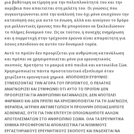
μια βαθύτερη εκτίμηση για την πολυπλοκότητά του και την
ακρίβεια που απαιτείται στη μελέτη του. Οι γνώσεις που
συγκεντρώνονται από την ανάλυσή του όχι μόνο ενισχύουν την
κατανόησή σας για αυτό το ένωση, αλλά και ανοίγουν το δρόμο
για μελλοντικές έρευνες που θα μπορούσαν να ξεκλειδώσουν
το πλήρες δυναμικό του. Ως εκ τούτου, η συνεχής ενημέρωση
και η συμμετοχή στην τρέχουσα έρευνα είναι απαραίτητη για
όσους επενδύουν σε αυτόν τον δυναμικό τομέα.
Αυτό το προϊόν δεν προορίζεται για ανθρώπινη κατανάλωση
και πρέπει να χρησιμοποιείται μόνο για ερευνητικούς
σκοπούς. Κρατήστε το μακριά από παιδιά και κατοικίδια ζώα.
Χρησιμοποιείτε πάντα προστατευτικό εξοπλισμό όταν
χειρίζεστε ερευνητικά χημικά. ΑΠΟΠΟΙΗΣΗ ΕΥΘΥΝΗΣ:
ΣΥΝΕΧΙΖΟΝΤΑΣ ΤΗΝ ΑΓΟΡΑ ΤΟΥ ΠΡΟΪΟΝΤΟΣ, Ο ΠΕΛΑΤΗΣ
ΑΝΑΓΝΩΡΙΖΕΙ ΚΑΙ ΣΥΜΦΩΝΕΙ ΟΤΙ ΑΥΤΟ ΤΟ ΠΡΟΪΟΝ ΔΕΝ
ΠΡΟΟΡΙΖΕΤΑΙ ΓΙΑ ΑΝΘΡΩΠΙΝΗ ΚΑΤΑΝΑΛΩΣΗ, ΔΕΝ ΑΠΟΤΕΛΕΙ
ΦΑΡΜΑΚΟ ΚΑΙ ΔΕΝ ΠΡΕΠΕΙ ΝΑ ΧΡΗΣΙΜΟΠΟΙΕΙΤΑΙ ΓΙΑ ΤΗ ΔΙΑΓΝΩΣΗ,
ΘΕΡΑΠΕΙΑ, ΙΑΤΡΙΚΗ ΑΝΤΙΜΕΤΩΠΙΣΗ Ή ΠΡΟΛΗΨΗ ΟΠΟΙΑΣΔΗΠΟΤΕ
ΑΣΘΕΝΕΙΑΣ, ΟΥΤΕ ΓΙΑ ΤΗΝ ΕΠΙΤΕΥΞΗ ΟΠΟΙΩΝΔΗΠΟΤΕ ΑΛΛΩΝ
ΑΠΟΤΕΛΕΣΜΑΤΩΝ ΣΤΟ ΑΝΘΡΩΠΙΝΟ ΣΩΜΑ. ΟΛΑ ΤΑ ΕΡΕΥΝΗΤΙΚΑ
ΧΗΜΙΚΑ ΠΡΟΣΦΕΡΟΝΤΑΙ ΑΠΟΚΛΕΙΣΤΙΚΑ ΓΙΑ ΝΟΜΙΜΟΥΣ
ΕΡΓΑΣΤΗΡΙΑΚΟΥΣ ΕΡΕΥΝΗΤΙΚΟΥΣ ΣΚΟΠΟΥΣ ΚΑΙ ΕΝΔΕΧΕΤΑΙ ΝΑ