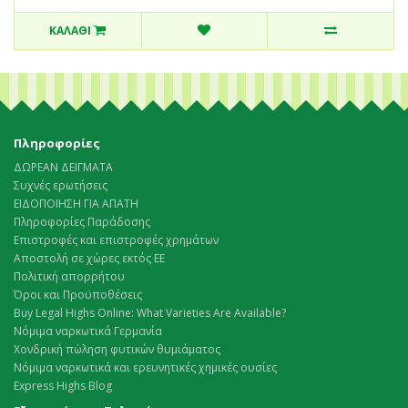
ΚΑΛΆΘΙ
Πληροφορίες
ΔΩΡΕΑΝ ΔΕΙΓΜΑΤΑ
Συχνές ερωτήσεις
ΕΙΔΟΠΟΙΗΣΗ ΓΙΑ ΑΠΑΤΗ
Πληροφορίες Παράδοσης
Επιστροφές και επιστροφές χρημάτων
Αποστολή σε χώρες εκτός ΕΕ
Πολιτική απορρήτου
Όροι και Προϋποθέσεις
Buy Legal Highs Online: What Varieties Are Available?
Νόμιμα ναρκωτικά Γερμανία
Χονδρική πώληση φυτικών θυμιάματος
Νόμιμα ναρκωτικά και ερευνητικές χημικές ουσίες
Express Highs Blog