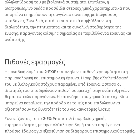
αλληλεπίδρασή του με βιολογικά συστήματα. Επιπλέον, η
ισοπροπυλαμινο ομάδα
προσδίδει στερεοχημικά χαρακτηριστικά που
μπορεί να επηρεάσουν τη συγγένεια σύνδεσης με διάφορους
υποδοχείς. Συνολικά, αυτά τα συστατικά συμβάλλουν στη
διαλυτότητα, την πτητικότητα και τη συνολική σταθερότητα της
ένωσης, παράγοντες κρίσιμης σημασίας σε περιβάλλοντα έρευνας και
ανάπτυξης.
Πιθανές εφαρμογές
Η μοναδική δομή του
2-FXiPr
υποδηλώνει πιθανή χρησιμότητα στη
φαρμακολογική και επιστημονική έρευνα. Η ακριβής αλληλεπίδρασή
του με βιολογικούς στόχους παραμένει υπό έρευνα, ωστόσο οι
ιδιότητές του υποδηλώνουν πιθανή συμμετοχή στην ανάπτυξη νέων
θεραπευτικών παραγόντων. Η κατανόηση του χημικού του σχεδίου
μπορεί να καταλύσει την πρόοδο σε τομείς που επιδιώκουν να
αξιοποιήσουν τις δυνατότητές του για καινοτόμες λύσεις.
Συνοψίζοντας, το το
2-FXiPr
αποτελεί σύμβολο χημικής
ευρηματικότητας, με την πολύπλευρη δομή του να παρέχει ένα
πλούσιο έδαφος για εξερεύνηση σε διάφορους επιστημονικούς τομείς.