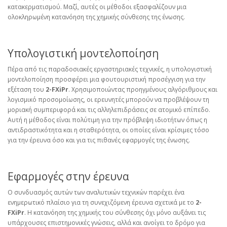
κατακερματισμού. Μαζί, αυτές οι μέθοδοι εξασφαλίζουν μια
ολοκληρωμένη κατανόηση της χημικής σύνθεσης της ένωσης.
Υπολογιστική μοντελοποίηση
Πέρα από τις παραδοσιακές εργαστηριακές τεχνικές, η υπολογιστική
μοντελοποίηση προσφέρει μια φουτουριστική προσέγγιση για την
εξέταση του
2-FXiPr
. Χρησιμοποιώντας προηγμένους αλγόριθμους και
λογισμικό προσομοίωσης, οι ερευνητές μπορούν να προβλέψουν τη
μοριακή συμπεριφορά και τις αλληλεπιδράσεις σε ατομικό επίπεδο.
Αυτή η μέθοδος είναι πολύτιμη για την πρόβλεψη ιδιοτήτων όπως η
αντιδραστικότητα και η σταθερότητα, οι οποίες είναι κρίσιμες τόσο
για την έρευνα όσο και για τις πιθανές εφαρμογές της ένωσης.
Εφαρμογές στην έρευνα
Ο συνδυασμός αυτών των αναλυτικών τεχνικών παρέχει ένα
ενημερωτικό πλαίσιο για τη συνεχιζόμενη έρευνα σχετικά με το
2-
FXiPr
. Η κατανόηση της χημικής του σύνθεσης όχι μόνο αυξάνει τις
υπάρχουσες επιστημονικές γνώσεις, αλλά και ανοίγει το δρόμο για