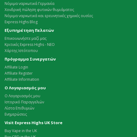
Νόμιμα ναρκωτικά Γερμανία
Χονδρική πώληση φυτικών θυμιάματος
Νόμιμα ναρκωτικά και ερευνητικές χημικές ουσίες
Express Highs Blog
Εξυπηρέτηση Πελατών
Επικοινωνήστε μαζί μας
Κριτικές Express Highs - ΝΕΟ
Χάρτης Ιστότοπου
Πρόγραμμα Συνεργατών
Affiliate Login
Affiliate Register
Affiliate Information
Ο Λογαριασμός μου
Ο Λογαριασμός μου
Ιστορικό Παραγγελιών
Λίστα Επιθυμιών
Ενημερώσεις
Visit Express Highs UK Store
Buy Vape in the UK
Buy CBD in the UK