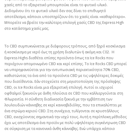
χασίς από το εξαιρετικό μπουμπούκι είναι το φυτικό υλικό.
Δεδομένου ότι το φυτικό υλικό δεν σας δίνει το επιθυμητό
αποτέλεσμα, κάποιοι υποστηρίζουν ότι το χασίς είναι «καθαρότερο».
Μπορείτε να βρείτε την καλύτερη επιλογή χασίς CBD της Express High
στο κατάστημα χασίς μας.
Το CBD συμπυκνώνεται με διάφορους τρόπους, από ξηρό κοσκίνισμα
ή κοσκίνισμα με νερό έως τη χρήση διαλυτών ή ακόμη και C02. Η
Express Highs διαθέτει επίσης προϊόντα όπως τα Ice Rocks που
περιέχουν απομονωμένο CBD και κερί επίσης. Το Ice Rocks CBD μπορεί
να υπερηφανεύεται για την εντυπωσιακή περιεκτικότητα 70% CBD,
καθιστώντας τα ένα από τα προϊόντα CBD με τις υψηλότερες δοκιμές
που διατίθενται. Εάν στοχεύετε στη μεγιστοποίηση της πρόσληψης
CBD, οι Ice Rocks είναι μια εξαιρετική επιλογή. Αυτοί οι ισχυροί
οφθαλμοί ξεκινούν με άνθη πλούσια σε CBD που καλλιεργούνται στη
Φλωρεντία. Η σύνθετη διαδικασία ξεκινά με την εμβάπτιση των
λουλουδιών κάνναβης σε κερί κανναβιδιόλης, που τα επικαλύπτει με
ένα στρώμα κεριού CBD. Στη συνέχεια, τυλίγονται σε κρυστάλλους
CBD, ενισχύοντας σημαντικά την ισχύ τους. Αυτή η περίπλοκη μέθοδος
έχει ως αποτέλεσμα ένα προϊόν με πολύ υψηλότερη συγκέντρωση CBD
σε σύγκριση με τα κανονικά άνθη κάνναβης. Ενώ υπάρχει κάποιο