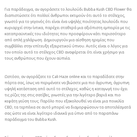
Για παράδειγμα, αν αγοράσετε το λουλούδι Bubba Kush CBD Flower θα
διαπιστώσετε ότι πολλοί άνθρωποι εκτιμούν ότι αυτό το στέλεχος,
γνωστό για το γεγονός ότι είναι ένα υψηλής ποιότητας λουλούδι που
κυριαρχεί στην ίντικα, παρέχει σταθερά μια αξιόπιστη εμπειρία με τις
καταπραϋντικές του ιδιότητες που προσφέρουν κάτι περισσότερο
από απλή χαλάρωση. Δημιουργούν μια αίσθηση ηρεμίας που
συμβάλλει στην επίτευξη εξαιρετικού ύπνου. Αυτός είναι ο λόγος για
τον οποίο αυτό το στέλεχος CBD αναφέρεται ότι είναι χρήσιμο για
τους ανθρώπους που έχουν αϋπνία.
Ωστόσο, αν αγοράζατε το Cali Haze online και το παραδίδατε στην
πόρτα σας, ίσως να περιμένατε να βιώσετε μια πιο άγρυπνη, άγρυπνη
υψηλή κατάσταση από αυτό το στέλεχος, καθώς η καταγωγή του έχει
τις ρίζες της στις σατίβες, γνωστές για την λιγότερο βαριά και πιο
κεφάτη γεύση τους. Παρόλο που εξακολουθεί να είναι μια ποικιλία
CBD, τα τερπένια σε αυτό μπορεί να διαμορφώσουν τα αποτελέσματά
σας ώστε να είναι λιγότερο ιδανικά για ύπνο από το παραπάνω
παράδειγμα του Bubba Kush.