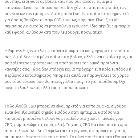
συνεπής, έτσι ώστε αν βρείτε κάτι που σας αρέσει, είναι μια
επαναλαμβανόμενη απόλαυση και δεν χάνεται στις ιδιοτροπίες των
συνδέσεων των εμπόρων. Αυτό μπορεί να είναι απίστευτα σημαντικό
για όσους βασίζονται στην CBD τους ως φάρμακο. Είναι ζωτικής
σημασίας για αυτούς να μπορούν να έχουν την ίδια ακριβώς εμπειρία
κάθε φορά, αν βρουν κάτι που λειτουργεί πραγματικά.
Η Express Highs στέλνει τα πάντα διακριτικά και γρήγορα στην πόρτα
σας. Αυτό δεν είναι μόνο απίστευτα βολικό, αλλά είναι ο καλύτερος και
ασφαλέστερος τρόπος για να απολαύσετε τα νομικά προϊόντα
κάνναβης σας. Τώρα δεν υπάρχει καμία πρόχειρη εμπειρία εμπόρου ή
περίεργου καταστήματος. Μπορείτε απλά να παραγγείλετε το χόρτο
σας τόσο εύκολα όσο θα παραγγείλατε φαγητό για παράδοση. Όχι
μόνο τα λουλούδια, αλλά και τα μπουμπούκια.
Το λουλούδι CBD μπορεί να είναι αρκετό για κάποιους και σίγουρα
είναι ένα εξαιρετικό σημείο εισόδου στην εμπειρία, ωστόσο για
κάποιους μπορεί να θέλουν να μεταβούν στο χασίς (ή αλλιώς γύρη
CBD, συμπυκνώματα, χασίς κ.λπ.). Το χασίς CBD θα είναι πιο ισχυρό
από το λουλούδι. Αυτό οφείλεται στο γεγονός ότι πρόκειται για τις
συμπυκνωμένες ρητίνες του φυτού. Το μόνο που λείπει στο εξαιρετικό