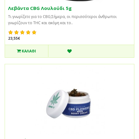
Λεβάντα CBG Λουλούδι 5g
Τι γνωρίζετε για το CBG;Σήμερα, οι περισσότεροι άνθρωποι
γνωρίζουν το THC και ακόμη και το..
23,55€
ΚΑΛΆΘΙ