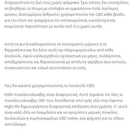
διαχειριστούν τη ζωή τους χωρίς φάρμακα. Έχει επίσης δει υποσχέσεις
να βοηθήσει τα άτομα με επιληψία να εμφανίσουν πολύ λιγότερες
κρίσεις. Εκατομμύρια άνθρωποι χρησιμοποιούν την CBD κάθε βράδυ
για τον ύπνο και αναφέρουν ότι αποκοιμούνται ευκολότερα και
κοιμούνται περισσότερο με αυτήν από ό,τι χωρίς αυτήν.
Αυτά τα φυτά καλλιεργούνται σε εσωτερικούς χώρους ή σε
θερμοκήπια και θα δείτε αυτή την πληροφορία κάτω από κάθε
λουλούδι. Αφού καλλιεργηθούν σχολαστικά για μήνες, συλλέγονται,
αποξηραίνονται και θεραπεύονται με απόλυτη ακρίβεια πριν κοπούν,
συσκευαστούν και τελικά αποσταλούν σε εσάς.
Πώς θα νιώσετε χρησιμοποιώντας το λουλούδι CBD;
Κάθε ποικιλία κάνναβης είναι διαφορετική. Αυτό σημαίνει ότι όλες οι
ποικιλίες κάνναβης CBD που διατίθενται από εμάς εδώ στην Express
Highs θα δημιουργήσουν διαφορετική επίδραση στον χρήστη. Γι' αυτό
είναι καλή ιδέα να δοκιμάσετε και να αγοράσετε μερικές ποικιλίες
λουλουδιών ή συμπυκνωμάτων CBD online, ενώ ψάχνετε για το τέλειο
αποτέλεσμα.