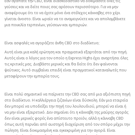
Εάν αγαπάτε την CBD, είναι διασκεδαστικό να δοκιμάσετε όλες τις
γεύσεις και να δείτε ποιες σας αρέσουν περισσότερο. Για να μην
αναφέρουμε ότι το να έχετε μόνο ένα στέλεχος κάνναβης στο χέρι
γίνεται άνοστο. Είναι ωραίο να το αναμειγνύετε και να απολαμβάνετε
μια ποικιλία τερπενίων, γεύσεων και εμπειριών.
Είναι ασφαλές να αγοράζετε άνθη CBD στο διαδίκτυο;
Αυτή είναι μια καλή ερώτηση και πραγματικά εξαρτάται από την πηγή.
Αυτός είναι ο λόγος για τον οποίο η Express Highs έχει αναρτήσει όλες
τις κριτικές μας. Διαβάστε μερικές και θα δείτε ότι δεν φαίνονται
ψεύτικες. Αυτό συμβαίνει επειδή είναι πραγματικοί καταναλωτές που
μεταφέρουν την εμπειρία τους.
Είναι πολύ σημαντικό να παίρνετε την CBD σας από μια αξιόπιστη πηγή
στο διαδίκτυο. Η καλλιέργεια ζιζανίων είναι δύσκολη. Εάν μια εταιρεία
δεν μπορεί να υποδείξει την πηγή του λουλουδιού, μπορεί να είναι ή
να μην είναι εξαιρετικό. Δεν σημαίνει ότι η κάνναβη της μαύρης αγοράς
δεν είναι μερικές φορές ένα απίστευτο προϊόν, αλλά η κάνναβη CBD
όπως αυτή περνάει από αυστηρή διαχείριση από τον σπόρο μέχρι την
πώληση. Είναι δοκιμασμένη και εγκεκριμένη για την αγορά. Είναι