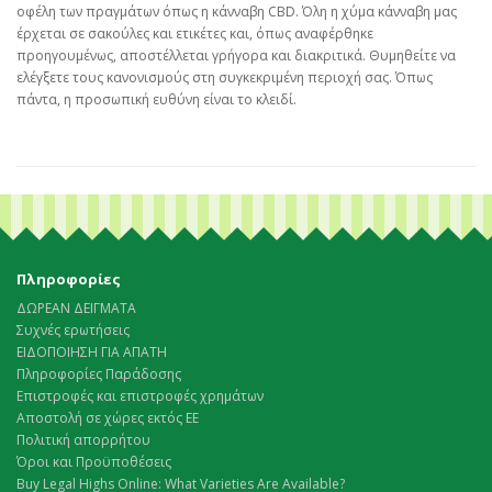
οφέλη των πραγμάτων όπως η κάνναβη CBD. Όλη η χύμα κάνναβη μας
έρχεται σε σακούλες και ετικέτες και, όπως αναφέρθηκε
προηγουμένως, αποστέλλεται γρήγορα και διακριτικά. Θυμηθείτε να
ελέγξετε τους κανονισμούς στη συγκεκριμένη περιοχή σας. Όπως
πάντα, η προσωπική ευθύνη είναι το κλειδί.
Πληροφορίες
ΔΩΡΕΑΝ ΔΕΙΓΜΑΤΑ
Συχνές ερωτήσεις
ΕΙΔΟΠΟΙΗΣΗ ΓΙΑ ΑΠΑΤΗ
Πληροφορίες Παράδοσης
Επιστροφές και επιστροφές χρημάτων
Αποστολή σε χώρες εκτός ΕΕ
Πολιτική απορρήτου
Όροι και Προϋποθέσεις
Buy Legal Highs Online: What Varieties Are Available?