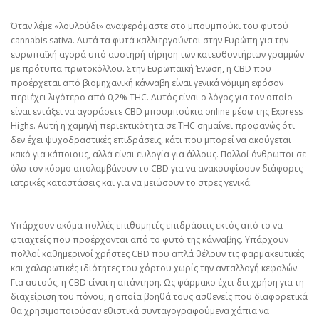
Όταν λέμε «λουλούδι» αναφερόμαστε στο μπουμπούκι του φυτού
cannabis sativa. Αυτά τα φυτά καλλιεργούνται στην Ευρώπη για την
ευρωπαϊκή αγορά υπό αυστηρή τήρηση των κατευθυντήριων γραμμών
με πρότυπα πρωτοκόλλου. Στην Ευρωπαϊκή Ένωση, η CBD που
προέρχεται από βιομηχανική κάνναβη είναι γενικά νόμιμη εφόσον
περιέχει λιγότερο από 0,2% THC. Αυτός είναι ο λόγος για τον οποίο
είναι εντάξει να αγοράσετε CBD μπουμπούκια online μέσω της Express
Highs. Αυτή η χαμηλή περιεκτικότητα σε THC σημαίνει προφανώς ότι
δεν έχει ψυχοδραστικές επιδράσεις, κάτι που μπορεί να ακούγεται
κακό για κάποιους, αλλά είναι ευλογία για άλλους. Πολλοί άνθρωποι σε
όλο τον κόσμο απολαμβάνουν το CBD για να ανακουφίσουν διάφορες
ιατρικές καταστάσεις και για να μειώσουν το στρες γενικά.
Υπάρχουν ακόμα πολλές επιθυμητές επιδράσεις εκτός από το να
φτιαχτείς που προέρχονται από το φυτό της κάνναβης. Υπάρχουν
πολλοί καθημερινοί χρήστες CBD που απλά θέλουν τις φαρμακευτικές
και χαλαρωτικές ιδιότητες του χόρτου χωρίς την ανταλλαγή κεφαλών.
Για αυτούς, η CBD είναι η απάντηση. Ως φάρμακο έχει δει χρήση για τη
διαχείριση του πόνου, η οποία βοηθά τους ασθενείς που διαφορετικά
θα χρησιμοποιούσαν εθιστικά συνταγογραφούμενα χάπια να