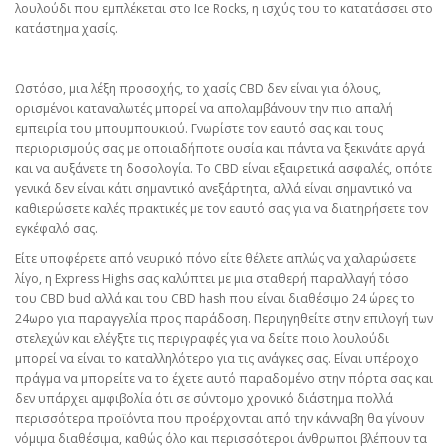
λουλούδι που εμπλέκεται στο Ice Rocks, η ισχύς του το κατατάσσει στο
κατάστημα χασίς.
Ωστόσο, μια λέξη προσοχής, το χασίς CBD δεν είναι για όλους,
ορισμένοι καταναλωτές μπορεί να απολαμβάνουν την πιο απαλή
εμπειρία του μπουμπουκιού. Γνωρίστε τον εαυτό σας και τους
περιορισμούς σας με οποιαδήποτε ουσία και πάντα να ξεκινάτε αργά
και να αυξάνετε τη δοσολογία. Το CBD είναι εξαιρετικά ασφαλές, οπότε
γενικά δεν είναι κάτι σημαντικό ανεξάρτητα, αλλά είναι σημαντικό να
καθιερώσετε καλές πρακτικές με τον εαυτό σας για να διατηρήσετε τον
εγκέφαλό σας.
Είτε υποφέρετε από νευρικό πόνο είτε θέλετε απλώς να χαλαρώσετε
λίγο, η Express Highs σας καλύπτει με μια σταθερή παραλλαγή τόσο
του CBD bud αλλά και του CBD hash που είναι διαθέσιμο 24 ώρες το
24ωρο για παραγγελία προς παράδοση. Περιηγηθείτε στην επιλογή των
στελεχών και ελέγξτε τις περιγραφές για να δείτε ποιο λουλούδι
μπορεί να είναι το καταλληλότερο για τις ανάγκες σας. Είναι υπέροχο
πράγμα να μπορείτε να το έχετε αυτό παραδομένο στην πόρτα σας και
δεν υπάρχει αμφιβολία ότι σε σύντομο χρονικό διάστημα πολλά
περισσότερα προϊόντα που προέρχονται από την κάνναβη θα γίνουν
νόμιμα διαθέσιμα, καθώς όλο και περισσότεροι άνθρωποι βλέπουν τα