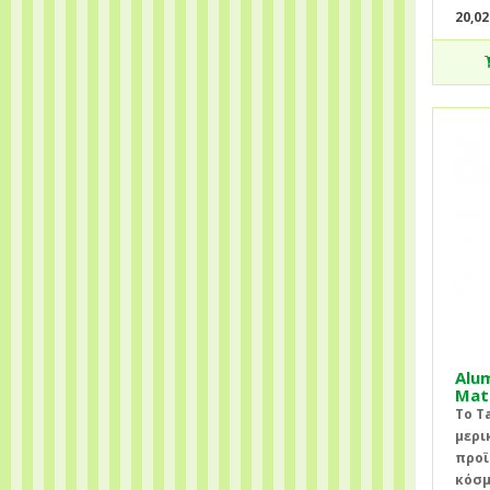
20,02
Alum
Mat
Το T
μερι
προϊ
κόσμ