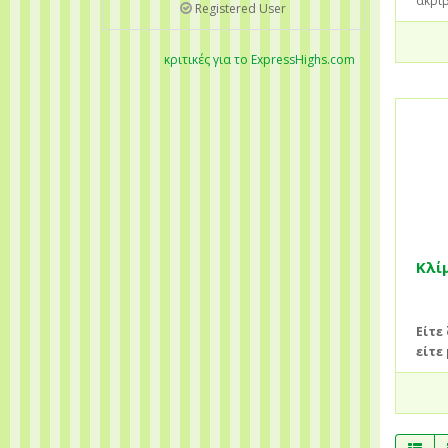
ακρι
Registered User
κριτικές για το ExpressHighs.com
Κλί
Είτε
είτε