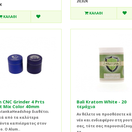
20,02€
€
ΚΑΛΆΘΙ
ΚΑΛΆΘΙ
 CNC Grinder 4 Prts
Bali Kratom White - 20
t Mix Color 40mm
τεμάχια
atankaHeadshop διαθέτει
Αν θέλετε να προσθέσετε κά
κά από τα καλύτερα
νέο και ενδιαφέρον στη ρου
όντα καπνίσματος στον
σας, τότε σας παρουσιάζου
ο. Ο Alum..
το..