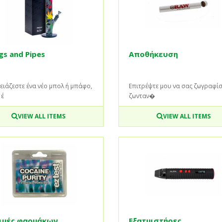
gs and Pipes
Αποθήκευση
ειάζεστε ένα νέο μπολ ή μπάφο,
Επιτρέψτε μου να σας ζωγραφίσ
 έ
ζωνταν�
VIEW ALL ITEMS
VIEW ALL ITEMS
ιμές φαρμάκων
Εξατμιστήρες