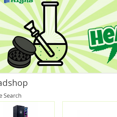
adshop
e Search