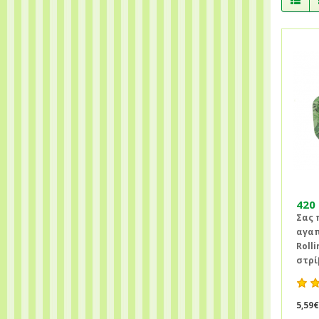
420 
Σας 
αγαπ
Rolli
στρίβ
5,59€