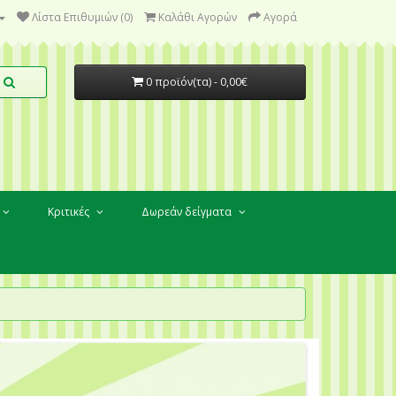
Λίστα Επιθυμιών (0)
Καλάθι Αγορών
Αγορά
0 προϊόν(τα) - 0,00€
Κριτικές
Δωρεάν δείγματα