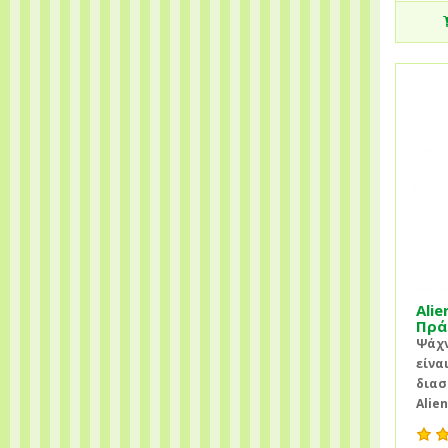
Alie
Πρά
Ψάχν
είνα
διασ
Alien