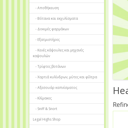
- Αποθήκευση
- Βότανα και εκχυλίσματα
- Δοκιμές φαρμάκων
- Εξατμιστήρες
- Κενές κάψουλες και μηχανές
καψουλών
- Τρίφτες βοτάνων
- Χαρτιά κυλίνδρων, μύτες και φίλτρα
He
- Αξεσουάρ καπνίσματος
- Κλίμακες
Refin
- Sniff & Snort
Legal Highs Shop