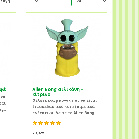
αφέ
Alien Bong σιλικόνη -
κίτρινο
 να
Θέλετε ένα μπονγκ που να είναι
και
διασκεδαστικό και εξαιρετικά
ng..
ανθεκτικό; Δείτε το Alien Bong..
20,02€