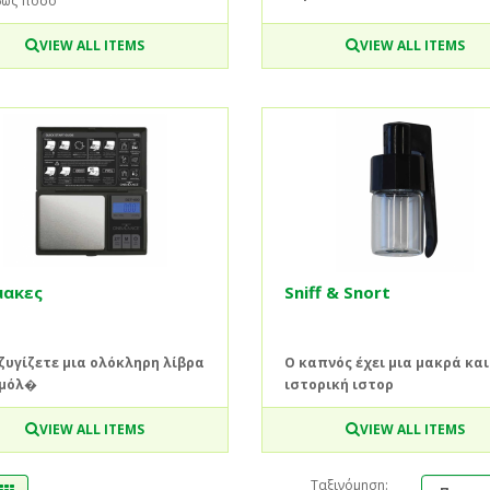
βώς πόσο
VIEW ALL ITEMS
VIEW ALL ITEMS
μακες
Sniff & Snort
 ζυγίζετε μια ολόκληρη λίβρα
Ο καπνός έχει μια μακρά και
 μόλ�
ιστορική ιστορ
VIEW ALL ITEMS
VIEW ALL ITEMS
Ταξινόμηση: