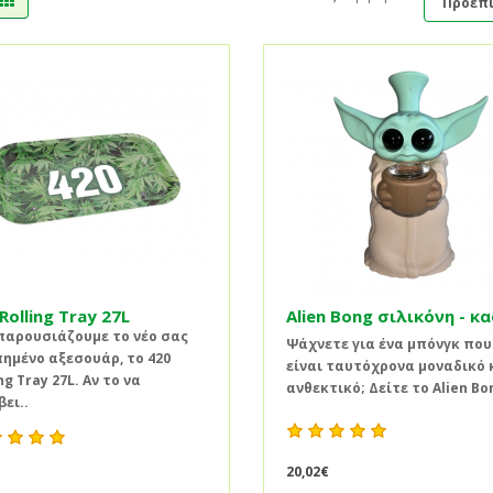
Rolling Tray 27L
Alien Bong σιλικόνη - κ
παρουσιάζουμε το νέο σας
Ψάχνετε για ένα μπόνγκ που
ημένο αξεσουάρ, το 420
είναι ταυτόχρονα μοναδικό 
ng Tray 27L. Αν το να
ανθεκτικό; Δείτε το Alien Bo
ει..
20,02€