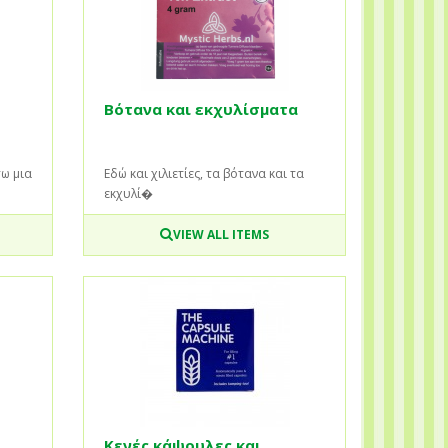
Βότανα και εκχυλίσματα
ω μια
Εδώ και χιλιετίες, τα βότανα και τα
εκχυλί�
VIEW ALL ITEMS
Κενές κάψουλες και