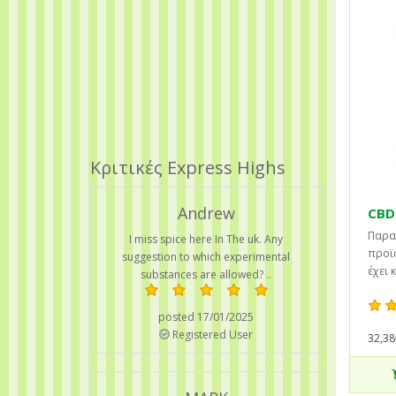
Κριτικές Express Highs
Andrew
CBD 
Παρα
I miss spice here In The uk. Any
προϊό
suggestion to which experimental
έχει 
substances are allowed? ..
posted 17/01/2025
Registered User
32,38