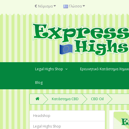
€
Νόμισμα
Γλώσσα
Legal Highs Shop
Ερευνητικό Κατάστημα Χημι
Blog
Κατάστημα CBD
CBD Oil
Headshop
Legal Highs Shop