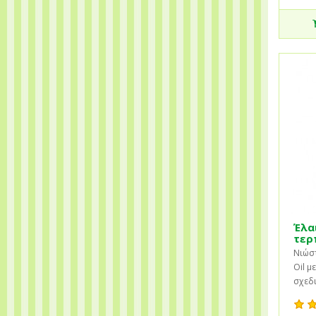
Έλα
τερ
Νιώστ
Oil μ
σχεδι