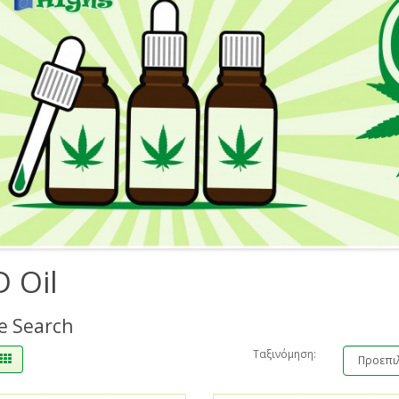
 Oil
e Search
Ταξινόμηση: