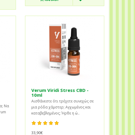
Verum Viridi Stress CBD -
10ml
Αισθάνεστε ότι τρέχετε συνεχώς σε
α; Να
μια ρόδα χάμστερ; Αγχωμένος και
erum
καταβεβλημένος; Ήρθε η ώ..
33,90€