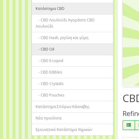
Κατάστημα CBD
- CBD Λουλούδι Αγοράστε CBD
Λουλούδι
- CBD Hash, ρητίνη και γύρη
- CBD Oil
- CBD E-Liquid
- CBD Edibles
- CBD Crystals
CBD
- CBD Pouches
Κατάστημα Σπόρων Κάνναβης
Refin
Νέα προϊόντα
Ερευνητικό Κατάστημα Χημικών