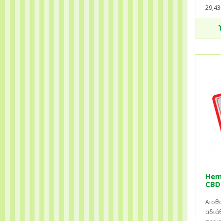
29,43
Hem
CBD 
Αισθά
αδιάθ