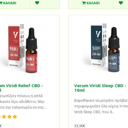
ΚΑΛΆΘΙ
ΚΑΛΆΘΙ
m Viridi Relief CBD -
Verum Viridi Sleep CBD -
l
10ml
ετωπίζετε πόνους ή απλά
Βαρεθήκατε να μετράτε πρόβατ
νεστε λίγο αδιάθετοι; Μην
στριφογυρνάτε όλη νύχτα; Η V
τε την ταλαιπωρία να σας ..
Viridi Sleep CBD, που δ..
€
33,90€