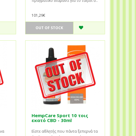
πραγματικό διαμάντι για το ταξίδι σ..
101,29€
OUT OF STOCK
HempCare Sport 10 τοις
εκατό CBD - 30ml
 να
Είστε αθλητής που πάντα ξεπερνά τα