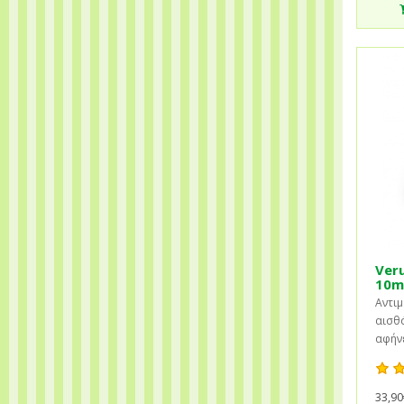
Veru
10m
Αντιμ
αισθά
αφήνε
33,90