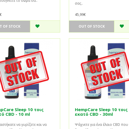
οιηθείτε το σώμα σα..
σας..
€
45,99€
T OF STOCK
OUT OF STOCK
pCare Sleep 10 τοις
HempCare Sleep 10 τοις
ό CBD - 10 ml
εκατό CBD - 30ml
στήκατε να γυρίζετε και να
Ψάχνετε για ένα έλαιο CBD που