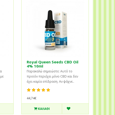
Royal Queen Seeds CBD Oil
4% 10ml
ια
Παρακαλώ σημειώστε: Αυτό το
 με
προϊόν περιέχει μόνο CBD και δεν
έχει καμία επίδραση. Αν ψάχνε..
44,74€
ΚΑΛΆΘΙ