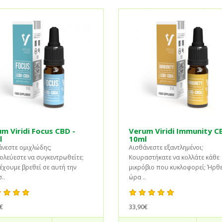
m Viridi Focus CBD -
Verum Viridi Immunity C
l
10ml
νεστε ομιχλώδης;
Αισθάνεστε εξαντλημένοι;
λεύεστε να συγκεντρωθείτε;
Κουραστήκατε να κολλάτε κάθε
έχουμε βρεθεί σε αυτή την
μικρόβιο που κυκλοφορεί; Ήρθε
..
ώρα ..
€
33,90€