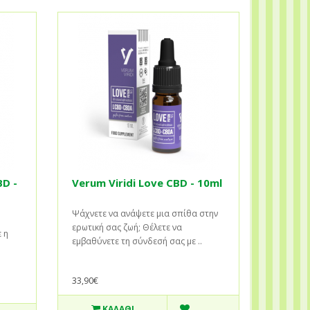
BD -
Verum Viridi Love CBD - 10ml
Ψάχνετε να ανάψετε μια σπίθα στην
ερωτική σας ζωή; Θέλετε να
 η
εμβαθύνετε τη σύνδεσή σας με ..
33,90€
ΚΑΛΆΘΙ