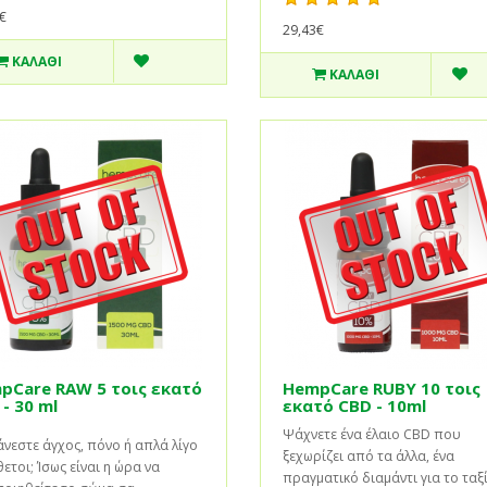
€
29,43€
ΚΑΛΆΘΙ
ΚΑΛΆΘΙ
pCare RAW 5 τοις εκατό
HempCare RUBY 10 τοις
- 30 ml
εκατό CBD - 10ml
Ψάχνετε ένα έλαιο CBD που
νεστε άγχος, πόνο ή απλά λίγο
ξεχωρίζει από τα άλλα, ένα
ετοι; Ίσως είναι η ώρα να
πραγματικό διαμάντι για το ταξ