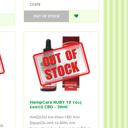
23,87€
OUT OF STOCK
HempCare RUBY 10 τοις
εκατό CBD - 30ml
Αναζητάτε ένα έλαιο CBD που
ξεχωρίζει από τα άλλα, ένα
ίδι