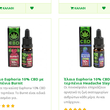
ΚΑΛΆΘΙ
ΚΑΛΆΘΙ
ιο Euphoria 10% CBD με
Έλαιο Euphoria 10% CBD
πένια Burnit
τερπένια Headache Slay
Οι πονοκέφαλοι επηρεάζουν
ε την καύση! Euphoria 10% CBD
αρνητικά τη ζωή εκατομμυρίων
ε τερπένια: Το Burnit είναι ειδικά
ανθρώπων κάθε μέρα. Αν και
ασμένο για..
υπάρχουν..