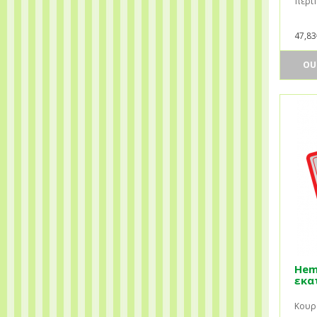
περιπ
47,83
OU
Hem
εκατ
Κουρα