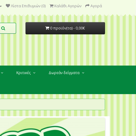
Λίστα Επιθυμιών (0)
Καλάθι Αγορών
Αγορά
0 προϊόν(τα) - 0,00€
Κριτικές
Δωρεάν δείγματα