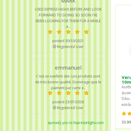
MARK
USED EXPRESS HIGHS BEFORE AND LOOK
FORWARD TO DOING SO SOON.I'VE
BEEN LOOKING FOR THEM FOR A WHILE
A..
posted 30/10/2021
Registered User
emmanuel
C'est un exellent site. Les produits sont
Veru
10m
de très bonne qualité. Dommage que le
Αισθά
paiment par carte e..
Δυσκο
Όλοι 
posted 23/07/2026
κατάσ
Registered User
33,90
κριτικές για το ExpressHighs.com