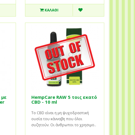
ΚΑΛΆΘΙ
 με
HempCare RAW 5 τοις εκατό
er
CBD - 10 ml
Το CBD είναι η μη ψυχοδραστική
ουσία του κάνναβη που όλοι
συζητούν. Οι άνθρωποι το χρησιμο..