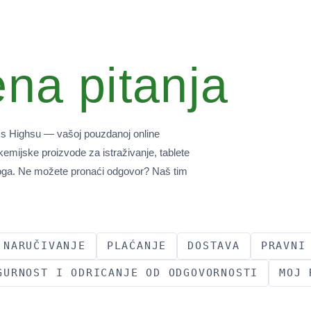
ena pitanja
ess Highsu — vašoj pouzdanoj online
 kemijske proizvode za istraživanje, tablete
toga. Ne možete pronaći odgovor? Naš tim
NARUČIVANJE
PLAĆANJE
DOSTAVA
PRAVNI
GURNOST I ODRICANJE OD ODGOVORNOSTI
MOJ 