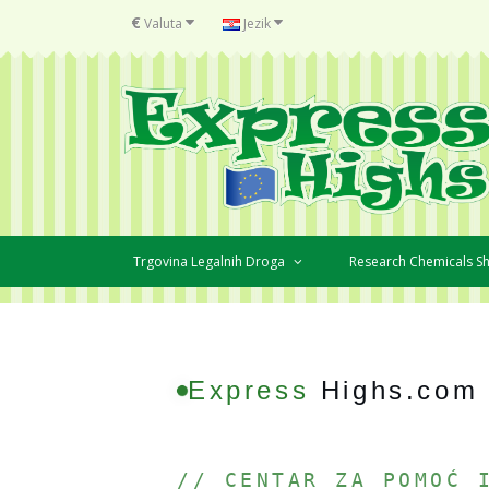
€
Valuta
Jezik
Trgovina Legalnih Droga
Research Chemicals 
Express
Highs.com
// CENTAR ZA POMOĆ 