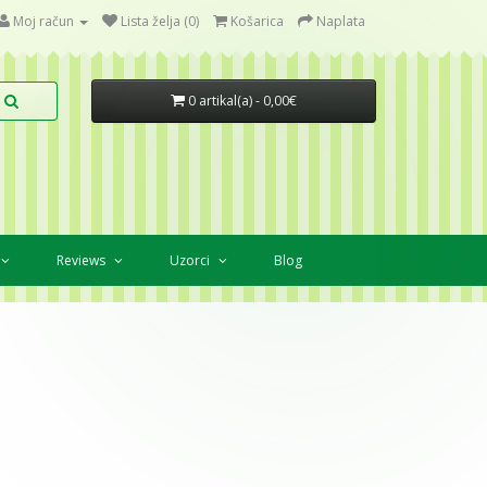
Moj račun
Lista želja (0)
Košarica
Naplata
0 artikal(a) - 0,00€
Reviews
Uzorci
Blog