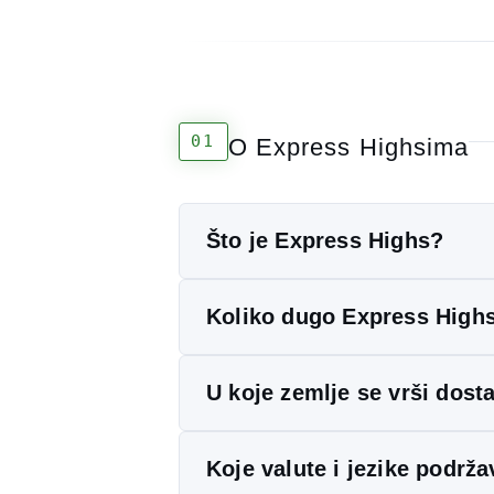
01
O Express Highsima
Što je Express Highs?
Express Highs je vodeći online headshop 
Koliko dugo Express Highs
biljnih mješavina
,
proizvoda za puše
Naša je misija pružiti entuzijastima, ko
Express Highs već nekoliko godina služ
U koje zemlje se vrši dos
korisničku podršku.
reputaciju za kvalitetu proizvoda, diskr
Dostavljamo u većinu zemalja Europske 
Koje valute i jezike podrža
Imajte na umu da se zakonska ograničenja