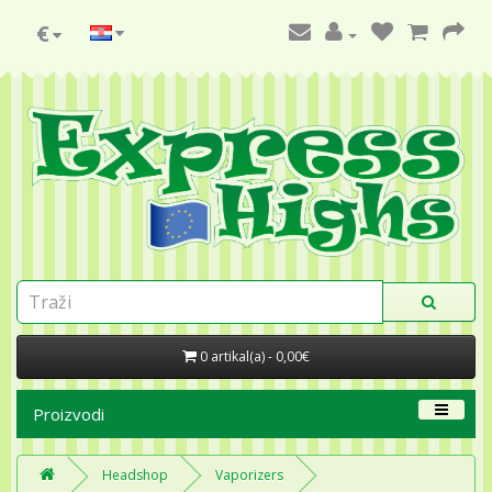
€
0 artikal(a) - 0,00€
Proizvodi
Headshop
Vaporizers