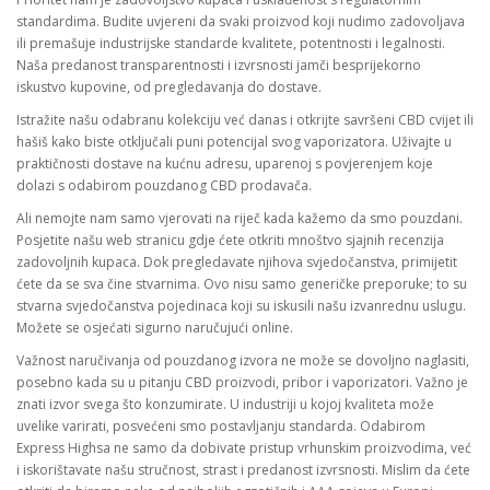
standardima. Budite uvjereni da svaki proizvod koji nudimo zadovoljava
ili premašuje industrijske standarde kvalitete, potentnosti i legalnosti.
Naša predanost transparentnosti i izvrsnosti jamči besprijekorno
iskustvo kupovine, od pregledavanja do dostave.
Istražite našu odabranu kolekciju već danas i otkrijte savršeni CBD cvijet ili
hašiš kako biste otključali puni potencijal svog vaporizatora. Uživajte u
praktičnosti dostave na kućnu adresu, uparenoj s povjerenjem koje
dolazi s odabirom pouzdanog CBD prodavača.
Ali nemojte nam samo vjerovati na riječ kada kažemo da smo pouzdani.
Posjetite našu web stranicu gdje ćete otkriti mnoštvo sjajnih recenzija
zadovoljnih kupaca. Dok pregledavate njihova svjedočanstva, primijetit
ćete da se sva čine stvarnima. Ovo nisu samo generičke preporuke; to su
stvarna svjedočanstva pojedinaca koji su iskusili našu izvanrednu uslugu.
Možete se osjećati sigurno naručujući online.
Važnost naručivanja od pouzdanog izvora ne može se dovoljno naglasiti,
posebno kada su u pitanju CBD proizvodi, pribor i vaporizatori. Važno je
znati izvor svega što konzumirate. U industriji u kojoj kvaliteta može
uvelike varirati, posvećeni smo postavljanju standarda. Odabirom
Express Highsa ne samo da dobivate pristup vrhunskim proizvodima, već
i iskorištavate našu stručnost, strast i predanost izvrsnosti. Mislim da ćete