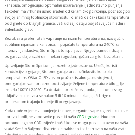
kanabisa, omogućujući optimalnu isparavanje i jednostavno punjenje.
Također ima vrhunski usnik izrađen od keramičkog cirkonija, poznatog po
svojoj iznimnoj toplinskoj otpornosti. To znači da čak i kada temperaturu
podignete do krajnjih granica, vaši udisaji ostaju osvježavajuće hladni i
svilenkasto glatki.
Bez obzira preferirate li vapiranje na nižim temperaturama, uživajući u
suptilnim nijansama kanabisa, ili pojačate temperaturu na 240°C za
intenzivnije iskustvo, Storm Spirit to ispunjava. Njegov pametni dizajn
osigurava da je svaki dim mekan i ugodan, nježan za grlo i bez oštrine.
Upravljanje Storm Spiritom je izuzetno jednostavno. Uređaj koristi
kondukcijsko grijanje, što omogućuje brzu i učinkovitu kontrolu
temperature. Oštar OLED zaslon pruža kristalno jasnu vidljivost,
omogućujući vam precizno postavljanje željene temperature bilo gdje
između 100°C i 240°C. Za dodatnu praktičnost, funkcija automatskog
isključivanja aktivira se nakon 5 ili 10 minuta, uklanjajući brige o
pretjeranom trajanju baterije ili pregrijavanju.
Kada dođe vrijeme za punjenje te nove, elegantne vape cigarete koju ste
upravo kupili, ne zaboravite posjetiti našu
CBD trgovina
. Nudimo
potpuno legalno CBD cvijeće i hašiš koji se mogu poslati izravno na vaša
vrata! Sve što šaljemo diskretno je pakirano i stiže izravno na vaša vrata.
Prioritet nam je zadovoljstvo kupaca i usklađenost s regulatornim