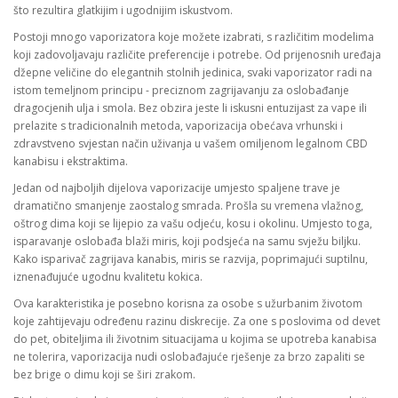
što rezultira glatkijim i ugodnijim iskustvom.
Postoji mnogo vaporizatora koje možete izabrati, s različitim modelima
koji zadovoljavaju različite preferencije i potrebe. Od prijenosnih uređaja
džepne veličine do elegantnih stolnih jedinica, svaki vaporizator radi na
istom temeljnom principu - preciznom zagrijavanju za oslobađanje
dragocjenih ulja i smola. Bez obzira jeste li iskusni entuzijast za vape ili
prelazite s tradicionalnih metoda, vaporizacija obećava vrhunski i
zdravstveno svjestan način uživanja u vašem omiljenom legalnom CBD
kanabisu i ekstraktima.
Jedan od najboljih dijelova vaporizacije umjesto spaljene trave je
dramatično smanjenje zaostalog smrada. Prošla su vremena vlažnog,
oštrog dima koji se lijepio za vašu odjeću, kosu i okolinu. Umjesto toga,
isparavanje oslobađa blaži miris, koji podsjeća na samu svježu biljku.
Kako isparivač zagrijava kanabis, miris se razvija, poprimajući suptilnu,
iznenađujuće ugodnu kvalitetu kokica.
Ova karakteristika je posebno korisna za osobe s užurbanim životom
koje zahtijevaju određenu razinu diskrecije. Za one s poslovima od devet
do pet, obiteljima ili životnim situacijama u kojima se upotreba kanabisa
ne tolerira, vaporizacija nudi oslobađajuće rješenje za brzo zapaliti se
bez brige o dimu koji se širi zrakom.