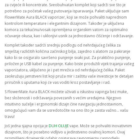
za cvijeće ili koncentrate. Sveobuhvatan komplet koji sadrži sve što je
potrebno za početak vašeg putovanja isparavanja. Paket uključuje sam
FlowerMate Aura BLACK vaporizer, koji se može pohvaliti naprednom
kontrolom temperature i elegantnim dizajnom. Također je uključena
komora za tekućinu/vosak opremljena organskim vatom za optimalno
očuvanje okusa, kao i uklonjivi usnik za jednostavno čišćenje i održavanje.
Komplet također sadrži srednju podlogu od nehrđajućeg čelika za
smještaj različitih količina začinskog bilja, zajedno s alatom za pakiranje
kako bi se osiguralo savršeno punjenje svaki put. Za praktično punjenje,
priložen je USB kabel za punjenje. Kako biste produžili vijek trajanja vašeg
vaporizatora, uključeno je i pet mrežica od nehrđajućeg čelika. Paket
zaokružuju jamstveni list koji pruža mir i zaštitu vaše investicije te detaljan
priručnik s uputama koji će vas voditi kroz postavljanje i rad.
S FlowerMate Aura BLACK možete uživati u iskustvu vapinga bez muke,
bez složenosti i održavanja povezanih s većim uređajima. Njegovo
intuitivno sučelje i ergonomski dizajn čine navigaciju jednostavnom,
omogućujući vam da se usredotočite na ono što je zaista važno... vašu
travu!
Još jedna sjajna opcija je
DUH OLUJE
vape. Može se pohvaliti inovativnim
dizajnom, što je posebno vidljivo u jedinstveno ovalnoj komori. Ovaj
promišljeni dizajnerski odabir osigurava ravnomjernu raspodjelu