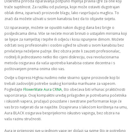
Diskretna priroda isparavanja potpuno mijenja pravila igre za one koji
traže suptilnost. Za razliku od pušenja, koje može ostaviti dugotrajan
oblak dima, isparivači proizvode blagu, lako raspršujuću maglicu. To
znači da možete uživati u svom kanabisu bez da to objavite svijetu.
Uz isparavanje, možete se opustiti nakon dugog dana bez brige o
posljedicama dima. Više se nećete morati brinuti o ustajalim mirisima koji
se lijepe za namještaj i tepihe ili odjeću i kosu ispunjene dimom. Možete
održati svoj profesionalni i osobni ugled te uživati u svom kanabisu bez
privlačenja neželjene pažnje. Bez obzira jeste li zauzeti profesionalac,
roditelj ili jednostavno netko tko cijeni diskreciju, ova revolucionarna
metoda osigurava da vaša upotreba kanabisa ostane decentna i s
poštovanjem prema onima oko vas.
Ovdje u Express Highsu nudimo neke stvarno sjajne proizvode koji bi
trebali zadovoljiti potrebe svakog korisnika marihuane za vapeom.
Pogledajte
FlowerMate Aura CRNA
, što obećava biti vrhunac praktičnosti
vaporiziranja. Ovaj kompaktni uređaj prilagođen je potrebama početnika
i iskusnih vapera, pružajući pouzdane i svestrane performanse koje će
vas brzo natjerati da se naježite. Dizajnirana s lakoćom korištenja na umu,
Aura BLACK osigurava besprijekorno iskustvo vapinga, bez obzira na
vašu razinu stručnosti.
Aura je prijenosni sve-u-jednom vape jer dolazi sa svime što je potrebno