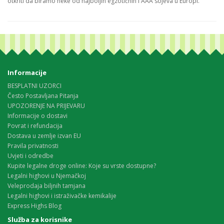
otkriti da biramo neke od najboljih egzotičnih i AAA sojeva u Europi.
Informacije
BESPLATNI UZORCI
Često Postavljana Pitanja
UPOZORENJE NA PRIJEVARU
Informacije o dostavi
Povrat i refundacija
Dostava u zemlje izvan EU
Pravila privatnosti
Uvjeti i odredbe
Kupite legalne droge online: Koje su vrste dostupne?
Legalni highovi u Njemačkoj
Veleprodaja biljnih tamjana
Legalni highovi i istraživačke kemikalije
Express Highs Blog
Služba za korisnike