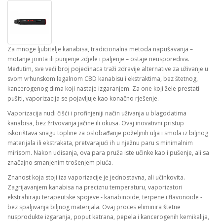
Za mnoge ljubitelje kanabisa, tradicionalna metoda napušavanja –
motanje jointa ili punjenje zdjele i paljenje – ostaje neusporediva.
Međutim, sve veći broj pojedinaca traži zdravije alternative za uživanje u
svom vrhunskom legalnom CBD kanabisu i ekstraktima, bez štetnog,
kancerogenog dima koji nastaje izgaranjem. Za one koji žele prestati
pušiti, vaporizacija se pojavljuje kao konačno rješenje.
Vaporizacija nudi čišći i profinjeniji način uživanja u blagodatima
kanabisa, bez žrtvovanja jačine ili okusa. Ovaj inovativni pristup
iskorištava snagu topline za oslobađanje poželjnih ulja i smola iz biljnog
materijala ili ekstrakata, pretvarajući ih u nježnu paru s minimalnim
mirisom. Nakon udisanja, ova para pruža iste učinke kao i pušenje, ali sa
značajno smanjenim trošenjem pluća.
Znanost koja stoji iza vaporizacije je jednostavna, ali učinkovita.
Zagrijavanjem kanabisa na preciznu temperaturu, vaporizatori
ekstrahiraju terapeutske spojeve - kanabinoide, terpene i flavonoide -
bez spaljivanja biljnog materijala. Ovaj proces eliminira štetne
nusprodukte izgaranja, poput katrana, pepela i kancerogenih kemikalija,