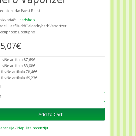
edizioni da: Paesi Bassi
oizvođač:
Headshop
del: LeafBuddiTalosdryherbVaporizer
stupnost: Dostupno
5,07€
ili više artikala 87,69€
ili više artikala 83,08€
 ili više artikala 78,46€
 ili više artikala 69,23€
l
Add to Cart
recenzija
/
Napišite recenziju