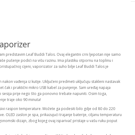
aporizer
 vam predstavim Leaf Buddi Talos. Ovaj elegantni crni ljepotan nije samo
še pušenje podići na višu razinu. Ima plastiku otpornu na toplinu i
pristupačnoj cijeni, vaporizator za suho bilje Leaf Buddi Talos je
.
nakon vađenja iz kutije. Uključeni predmeti uključuju stakleni nastavak
aket čak i praktični mikro USB kabel za punjenje. Sam uređaj napaja
 sesija prije nego što ga ponovno trebate napuniti. Osim toga,
nje traje oko 90 minuta!
esivi raspon temperature. Možete ga podesiti bilo gdje od 80 do 220
ove. OLED zaslon je spa, prikazujući trajanje baterije, ciljanu temperaturu
gonomski dizajn, zbog kojeg ovaj isparivač pristaje u vašu ruku poput