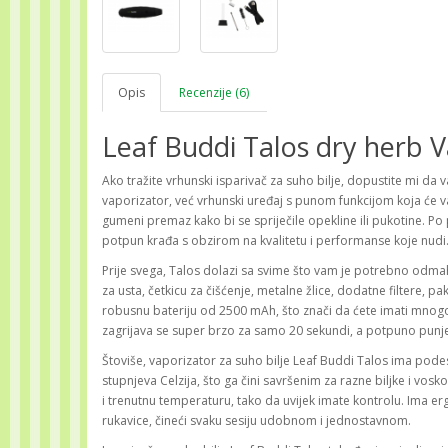
Opis
Recenzije (6)
Leaf Buddi Talos dry herb V
Ako tražite vrhunski isparivač za suho bilje, dopustite mi da
vaporizator, već vrhunski uređaj s punom funkcijom koja će va
gumeni premaz kako bi se spriječile opekline ili pukotine. Po 
potpun krađa s obzirom na kvalitetu i performanse koje nudi
Prije svega, Talos dolazi sa svime što vam je potrebno odmah 
za usta, četkicu za čišćenje, metalne žlice, dodatne filtere, p
robusnu bateriju od 2500 mAh, što znači da ćete imati mnogo
zagrijava se super brzo za samo 20 sekundi, a potpuno punje
Štoviše, vaporizator za suho bilje Leaf Buddi Talos ima pod
stupnjeva Celzija, što ga čini savršenim za razne biljke i vosk
i trenutnu temperaturu, tako da uvijek imate kontrolu. Ima er
rukavice, čineći svaku sesiju udobnom i jednostavnom.