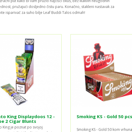
 zračni put kako bi vam pružio najčišći okus, bez ikakvih neugodnih
rednost, pružajući dosljedno čistu paru. Konačno, stakleni nastavak za
ite isparivač za suho bilje Leaf Buddi Talos odmah!
to King Displaydoos 12 -
Smoking KS - Gold 50 pc
e 2 Cigar Blunts
o King je poznat po svojoj
Smoking KS - Gold 50 kom vrhuna