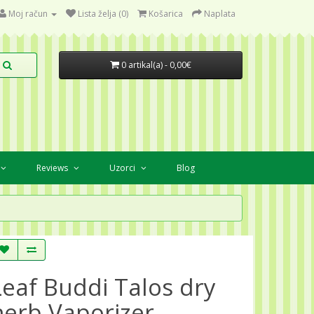
Moj račun
Lista želja (0)
Košarica
Naplata
0 artikal(a) - 0,00€
Reviews
Uzorci
Blog
Leaf Buddi Talos dry
herb Vaporizer