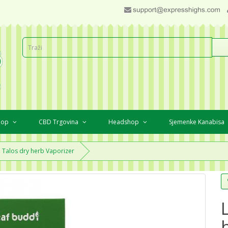
Shop
CBD Trgovina
Headshop
Sjemenke Kanabisa
 Talos dry herb Vaporizer