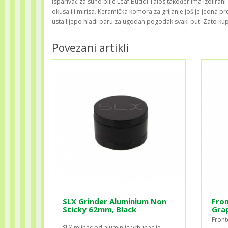
Isparivač za suho bilje Leaf Buddi Talos također ima izolirani
okusa ili mirisa. Keramička komora za grijanje još je jedna p
usta lijepo hladi paru za ugodan pogodak svaki put. Zato kup
Povezani artikli
SLX Grinder Aluminium Non
Fron
Sticky 62mm, Black
Grap
Front
SLX mlinac od aluminija vrhunac je