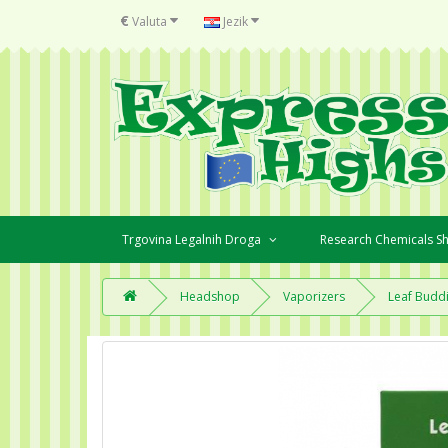
€
Valuta
Jezik
Trgovina Legalnih Droga
Research Chemicals 
Headshop
Vaporizers
Leaf Buddi