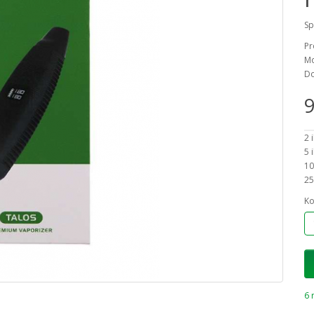
Sp
Pr
Mo
Do
9
2 
5 
10
25
Ko
6 