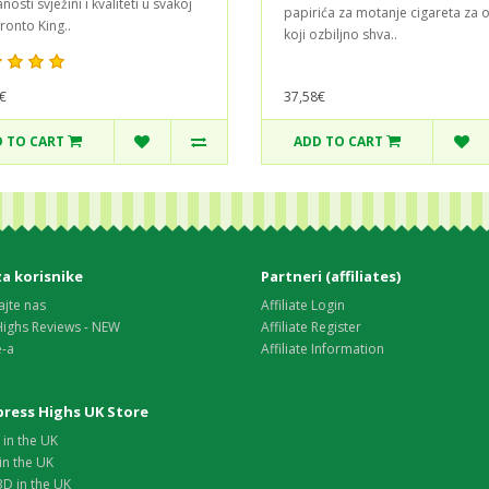
osti svježini i kvaliteti u svakoj
papirića za motanje cigareta za 
Fronto King..
koji ozbiljno shva..
€
37,58€
 TO CART
ADD TO CART
za korisnike
Partneri (affiliates)
ajte nas
Affiliate Login
Highs Reviews - NEW
Affiliate Register
e-a
Affiliate Information
xpress Highs UK Store
in the UK
in the UK
D in the UK