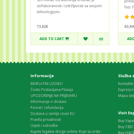
predan
sofisticiranosti i izdržljivosti sa svojom
fazi. 
tehnologijom..
83,89
73,82€
ADD TO CART
ADD
Informacije
Služba 
BESPLATNI UZORCI
Kontaktir
Često Postavljana Pitanja
Express 
UPOZORENJE NA PRIJEVARU
Mapa sit
Informacije o dostavi
Povrat i refundacija
Visit E
Dostava u zemlje izvan EU
Pravila privatnosti
Buy Vape 
Uvjeti i odredbe
Buy CBD 
Kupite legalne droge online: Koje su vrste
Buy H4CB