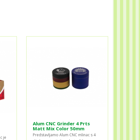
s
Alum CNC Grinder 4 Prts
Matt Mix Color 50mm
Predstavljamo Alum CNC mlinac s 4
c je