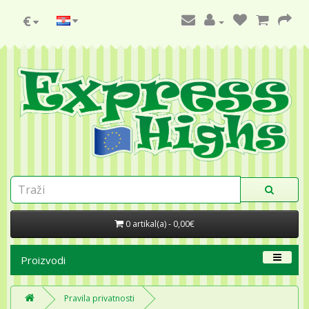
€
0 artikal(a) - 0,00€
Proizvodi
Pravila privatnosti