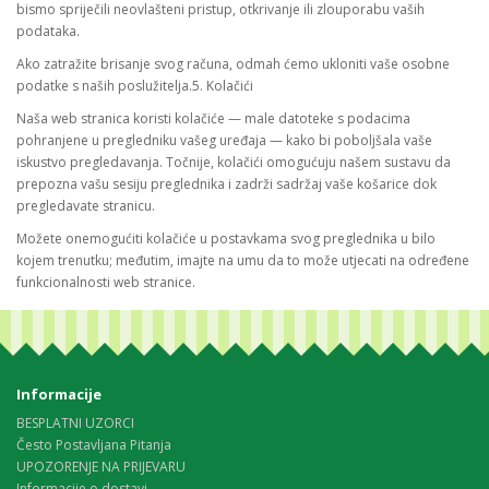
bismo spriječili neovlašteni pristup, otkrivanje ili zlouporabu vaših
podataka.
Ako zatražite brisanje svog računa, odmah ćemo ukloniti vaše osobne
podatke s naših poslužitelja.5. Kolačići
Naša web stranica koristi kolačiće — male datoteke s podacima
pohranjene u pregledniku vašeg uređaja — kako bi poboljšala vaše
iskustvo pregledavanja. Točnije, kolačići omogućuju našem sustavu da
prepozna vašu sesiju preglednika i zadrži sadržaj vaše košarice dok
pregledavate stranicu.
Možete onemogućiti kolačiće u postavkama svog preglednika u bilo
kojem trenutku; međutim, imajte na umu da to može utjecati na određene
funkcionalnosti web stranice.
Informacije
BESPLATNI UZORCI
Često Postavljana Pitanja
UPOZORENJE NA PRIJEVARU
Informacije o dostavi