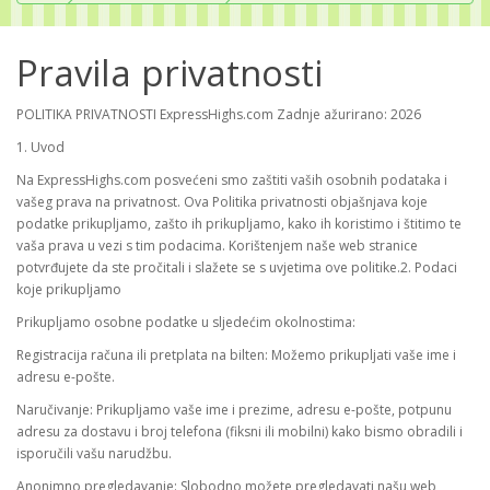
Pravila privatnosti
POLITIKA PRIVATNOSTI ExpressHighs.com Zadnje ažurirano: 2026
1. Uvod
Na ExpressHighs.com posvećeni smo zaštiti vaših osobnih podataka i
vašeg prava na privatnost. Ova Politika privatnosti objašnjava koje
podatke prikupljamo, zašto ih prikupljamo, kako ih koristimo i štitimo te
vaša prava u vezi s tim podacima. Korištenjem naše web stranice
potvrđujete da ste pročitali i slažete se s uvjetima ove politike.2. Podaci
koje prikupljamo
Prikupljamo osobne podatke u sljedećim okolnostima:
Registracija računa ili pretplata na bilten: Možemo prikupljati vaše ime i
adresu e-pošte.
Naručivanje: Prikupljamo vaše ime i prezime, adresu e-pošte, potpunu
adresu za dostavu i broj telefona (fiksni ili mobilni) kako bismo obradili i
isporučili vašu narudžbu.
Anonimno pregledavanje: Slobodno možete pregledavati našu web