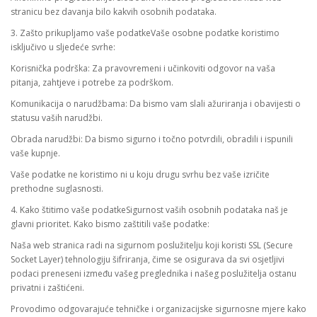
stranicu bez davanja bilo kakvih osobnih podataka.
3. Zašto prikupljamo vaše podatkeVaše osobne podatke koristimo
isključivo u sljedeće svrhe:
Korisnička podrška: Za pravovremeni i učinkoviti odgovor na vaša
pitanja, zahtjeve i potrebe za podrškom.
Komunikacija o narudžbama: Da bismo vam slali ažuriranja i obavijesti o
statusu vaših narudžbi.
Obrada narudžbi: Da bismo sigurno i točno potvrdili, obradili i ispunili
vaše kupnje.
Vaše podatke ne koristimo ni u koju drugu svrhu bez vaše izričite
prethodne suglasnosti.
4. Kako štitimo vaše podatkeSigurnost vaših osobnih podataka naš je
glavni prioritet. Kako bismo zaštitili vaše podatke:
Naša web stranica radi na sigurnom poslužitelju koji koristi SSL (Secure
Socket Layer) tehnologiju šifriranja, čime se osigurava da svi osjetljivi
podaci preneseni između vašeg preglednika i našeg poslužitelja ostanu
privatni i zaštićeni.
Provodimo odgovarajuće tehničke i organizacijske sigurnosne mjere kako