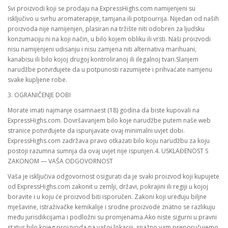
Svi proizvodi koji se prodaju na ExpressHighs.com namijenjeni su
isključivo u svrhu aromaterapije, tamjana ili potpourrija. Nijedan od naših
proizvoda nije namijenjen, plasiran na tržište niti odobren za ljudsku
konzumaciju ni na koji način, u bilo kojem obliku ili vrsti. Naši proizvodi
nisu namijenjeni udisanju i nisu zamjena niti alternativa marihuani,
kanabisu ili bilo kojoj drugoj kontroliranoj ili ilegalnoj tvari.Slanjem
narudžbe potvrđujete da u potpunosti razumijete i prihvaćate namjenu
svake kupljene robe.
3. OGRANIČENJE DOBI
Morate imati najmanje osamnaest (18) godina da biste kupovali na
ExpressHighs.com. Dovršavanjem bilo koje narudžbe putem naše web
stranice potvrđujete da ispunjavate ovaj minimalni uvjet dobi.
ExpressHighs.com zadržava pravo otkazati bilo koju narudžbu za koju
postoji razumna sumnja da ovaj uvjet nije ispunjen.4. USKLAĐENOST S
ZAKONOM — VAŠA ODGOVORNOST
Vaša je isključiva odgovornost osigurati da je svaki proizvod koji kupujete
od ExpressHighs.com zakonit u zemlji, državi, pokrajini ili regiji u kojoj
boravite i u koju će proizvod biti isporučen. Zakoni koji uređuju biljne
mješavine, istraživačke kemikalije i srodne proizvode znatno se razlikuju
među jurisdikcijama i podložni su promjenama.Ako niste sigurni u pravni
status bilo kojeg proizvoda na vašoj lokaciji, snažno vam preporučujemo