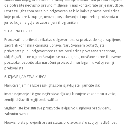
da potražite neovisno pravno mišljenje ili nas kontaktirate prije narudžbe.
ExpressHighs.com neće biti odgovoran za bilo kakve pravne posljedice
koje proizlaze iz kupnje, uvoza, posjedovanja ili upotrebe proizvoda u
jurisdikcijama gdje su zabranjeni ili ograničeni.
5. CARINA I UVOZ
Prodavač ne prihvaća nikakvu odgovornost za proizvode koje zaplijene,
zadrži ili konfiskira carinska uprava. Naručivanjem potvrđujete i
prihvaćate punu odgovornost za sve posljedice povezane s carinom,
uključujući, ali ne ograničavajući se na zapljenu, novčane kazne ili pravne
postupke, osobito ako naručeni proizvodi nisu legalni u vašoj zemlji
prebivališta.
6. IZJAVE I JAMSTVA KUPCA
Naručivanjem na ExpressHighs.com izjavljujete i jamčite da:
Imate najmanje 18 godina;Proizvod(i) koji kupujete zakoniti su u vašoj
zemlji, državi ili regiji prebivališta;
Suglasni ste koristiti sve proizvode isključivo u njihovu predviđenu,
zakonitu svrhu;
Neovisno ste provjerili pravni status proizvoda(a) u svojoj nadležnosti;