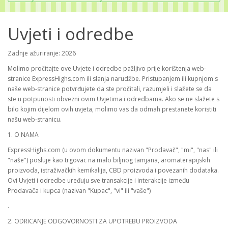
Uvjeti i odredbe
Zadnje ažuriranje: 2026
Molimo pročitajte ove Uvjete i odredbe pažljivo prije korištenja web-
stranice ExpressHighs.com ili slanja narudžbe. Pristupanjem ili kupnjom s
naše web-stranice potvrđujete da ste pročitali, razumjeli i slažete se da
ste u potpunosti obvezni ovim Uvjetima i odredbama. Ako se ne slažete s
bilo kojim dijelom ovih uvjeta, molimo vas da odmah prestanete koristiti
našu web-stranicu.
1. O NAMA
ExpressHighs.com (u ovom dokumentu nazivan "Prodavač", "mi", "nas" ili
"naše") posluje kao trgovac na malo biljnog tamjana, aromaterapijskih
proizvoda, istraživačkih kemikalija, CBD proizvoda i povezanih dodataka.
Ovi Uvjeti i odredbe uređuju sve transakcije i interakcije između
Prodavača i kupca (nazivan "Kupac", "vi" ili "vaše")
.
2. ODRICANJE ODGOVORNOSTI ZA UPOTREBU PROIZVODA