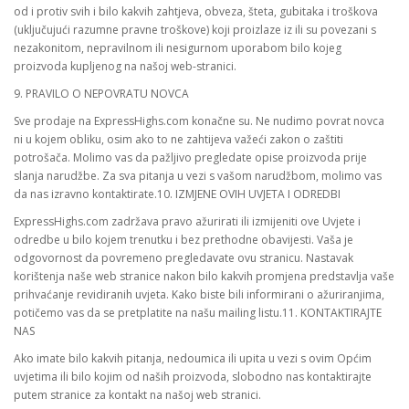
od i protiv svih i bilo kakvih zahtjeva, obveza, šteta, gubitaka i troškova
(uključujući razumne pravne troškove) koji proizlaze iz ili su povezani s
nezakonitom, nepravilnom ili nesigurnom uporabom bilo kojeg
proizvoda kupljenog na našoj web-stranici.
9. PRAVILO O NEPOVRATU NOVCA
Sve prodaje na ExpressHighs.com konačne su. Ne nudimo povrat novca
ni u kojem obliku, osim ako to ne zahtijeva važeći zakon o zaštiti
potrošača. Molimo vas da pažljivo pregledate opise proizvoda prije
slanja narudžbe. Za sva pitanja u vezi s vašom narudžbom, molimo vas
da nas izravno kontaktirate.10. IZMJENE OVIH UVJETA I ODREDBI
ExpressHighs.com zadržava pravo ažurirati ili izmijeniti ove Uvjete i
odredbe u bilo kojem trenutku i bez prethodne obavijesti. Vaša je
odgovornost da povremeno pregledavate ovu stranicu. Nastavak
korištenja naše web stranice nakon bilo kakvih promjena predstavlja vaše
prihvaćanje revidiranih uvjeta. Kako biste bili informirani o ažuriranjima,
potičemo vas da se pretplatite na našu mailing listu.11. KONTAKTIRAJTE
NAS
Ako imate bilo kakvih pitanja, nedoumica ili upita u vezi s ovim Općim
uvjetima ili bilo kojim od naših proizvoda, slobodno nas kontaktirajte
putem stranice za kontakt na našoj web stranici.