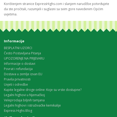
Korištenjem stranice ExpressHighs.com i slanjem narudžbe potvrđujete
da ste pročitali, razumjeli i suglasni sa svim gore navedenim Općim
uvjetima.
Informacije
BESPLATNI UZORCI
Često Postavljana Pitanja
UPOZORENJE NA PRIJEVARU
Informacije o dostavi
Povrat i refundacija
Dostava u zemlje izvan EU
Pravila privatnosti
Uvjeti i odredbe
Kupite legalne droge online: Koje su vrste dostupne?
Legalni highovi u Njemačkoj
Veleprodaja biljnih tamjana
Legalni highovi i istraživačke kemikalije
Express Highs Blog