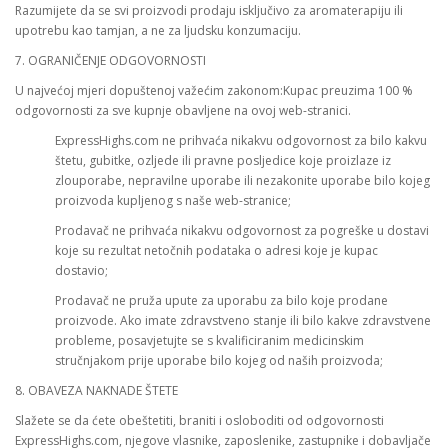
Razumijete da se svi proizvodi prodaju isključivo za aromaterapiju ili
upotrebu kao tamjan, a ne za ljudsku konzumaciju.
7. OGRANIČENJE ODGOVORNOSTI
U najvećoj mjeri dopuštenoj važećim zakonom:Kupac preuzima 100 %
odgovornosti za sve kupnje obavljene na ovoj web-stranici.
ExpressHighs.com ne prihvaća nikakvu odgovornost za bilo kakvu
štetu, gubitke, ozljede ili pravne posljedice koje proizlaze iz
zlouporabe, nepravilne uporabe ili nezakonite uporabe bilo kojeg
proizvoda kupljenog s naše web-stranice;
Prodavač ne prihvaća nikakvu odgovornost za pogreške u dostavi
koje su rezultat netočnih podataka o adresi koje je kupac
dostavio;
Prodavač ne pruža upute za uporabu za bilo koje prodane
proizvode. Ako imate zdravstveno stanje ili bilo kakve zdravstvene
probleme, posavjetujte se s kvalificiranim medicinskim
stručnjakom prije uporabe bilo kojeg od naših proizvoda;
8. OBAVEZA NAKNADE ŠTETE
Slažete se da ćete obeštetiti, braniti i osloboditi od odgovornosti
ExpressHighs.com, njegove vlasnike, zaposlenike, zastupnike i dobavljače