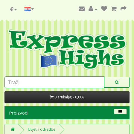
€
0 artikal(a) - 0,00€
Proizvodi
Uvjeti i odredbe