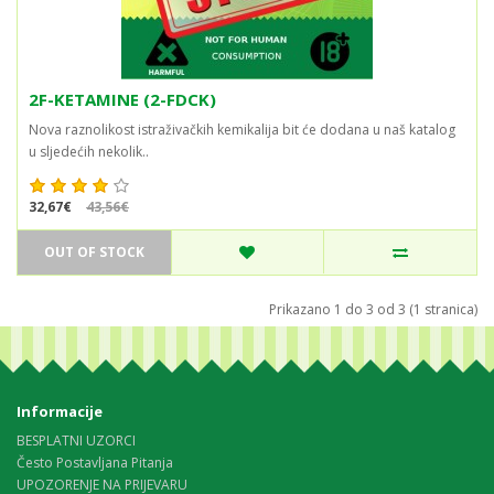
2F-KETAMINE (2-FDCK)
Nova raznolikost istraživačkih kemikalija bit će dodana u naš katalog
u sljedećih nekolik..
32,67€
43,56€
OUT OF STOCK
Prikazano 1 do 3 od 3 (1 stranica)
Informacije
BESPLATNI UZORCI
Često Postavljana Pitanja
UPOZORENJE NA PRIJEVARU