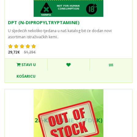
DPT (N-DIPROPYLTRYPTAMINE)
U sljedećih nekoliko tjedana u naš katalog bit će dodan novi
asortiman istraživačkih kemi..
29,72€
51,25€
STAVI U
KOŠARICU