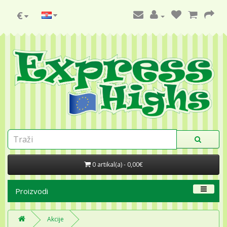
€
0 artikal(a) - 0,00€
Proizvodi
Akcije