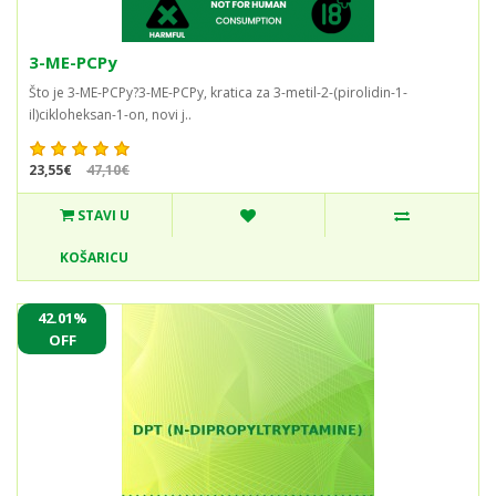
3-ME-PCPy
Što je 3-ME-PCPy?3-ME-PCPy, kratica za 3-metil-2-(pirolidin-1-
il)cikloheksan-1-on, novi j..
23,55€
47,10€
STAVI U
KOŠARICU
42.01%
OFF