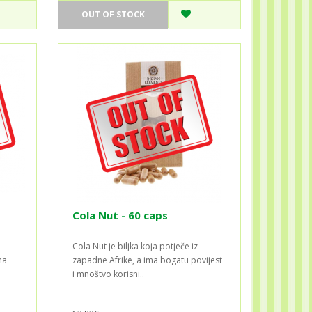
OUT OF STOCK
Cola Nut - 60 caps
Cola Nut je biljka koja potječe iz
na
zapadne Afrike, a ima bogatu povijest
i mnoštvo korisni..