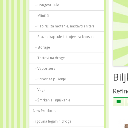
- Bongovi i lule
- Mlinčići
- Papirići za motanje, nastavci i filteri
- Prazne kapsule i strojevi za kapsule
- Storage
- Testovi na droge
- Vaporizers
Bil
- Pribor za pušenje
- Vage
Refin
- Šmrkanje i njuškanje
New Products
Trgovina legalnih droga