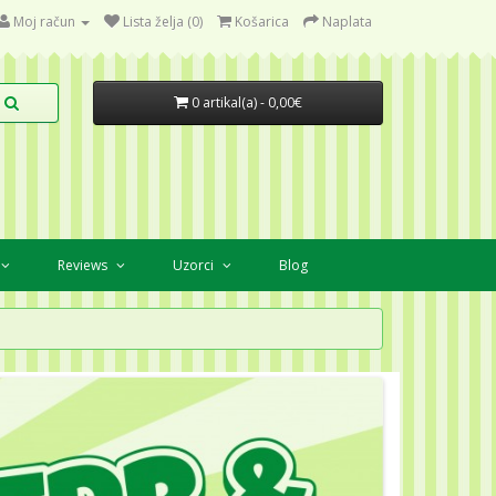
Moj račun
Lista želja (0)
Košarica
Naplata
0 artikal(a) - 0,00€
Reviews
Uzorci
Blog