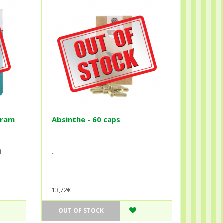
gram
Absinthe - 60 caps
i
..
13,72€
OUT OF STOCK