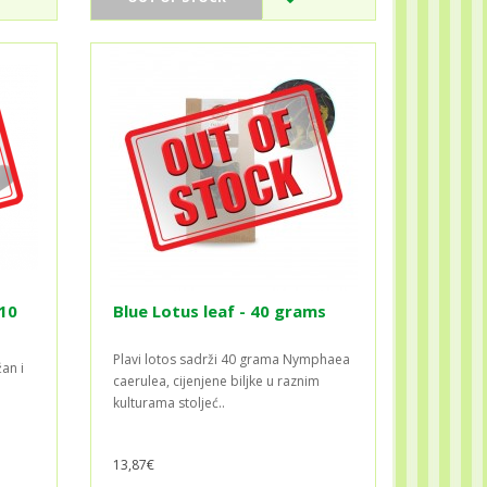
 10
Blue Lotus leaf - 40 grams
Plavi lotos sadrži 40 grama Nymphaea
an i
caerulea, cijenjene biljke u raznim
kulturama stoljeć..
13,87€