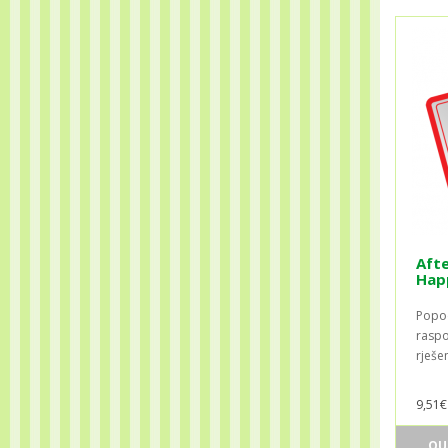
Aft
Hap
Popod
raspo
rješe
9,51€
OU