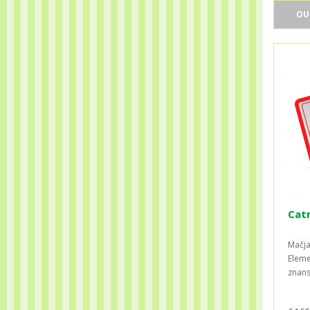
OU
Catm
Mačja
Eleme
znans