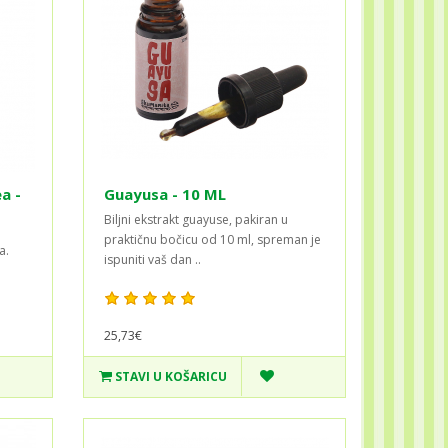
a -
Guayusa - 10 ML
Biljni ekstrakt guayuse, pakiran u
praktičnu bočicu od 10 ml, spreman je
a.
ispuniti vaš dan ..
25,73€
STAVI U KOŠARICU