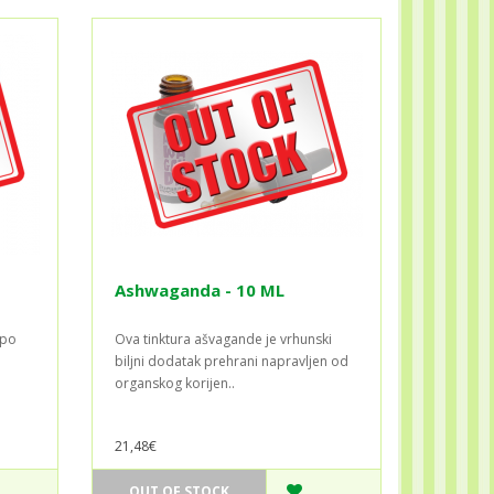
Ashwaganda - 10 ML
 po
Ova tinktura ašvagande je vrhunski
biljni dodatak prehrani napravljen od
organskog korijen..
21,48€
OUT OF STOCK