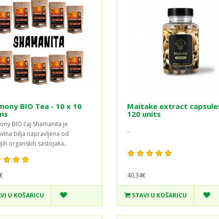
ony BIO Tea - 10 x 10
Maitake extract capsules
ms
120 units
ny BIO čaj Shamanita je
..
vina bilja napravljena od
ijih organskih sastojaka..
€
40,34€
VI U KOŠARICU
STAVI U KOŠARICU