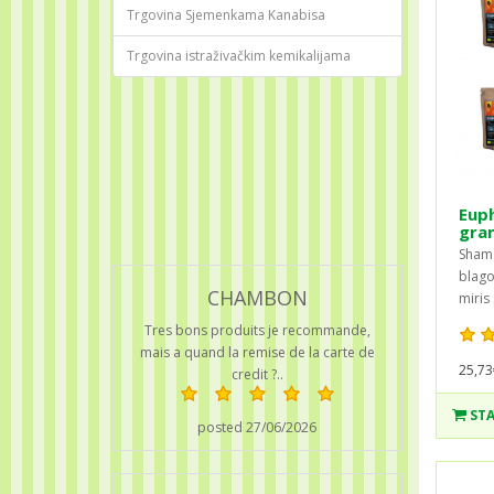
Trgovina Sjemenkama Kanabisa
Trgovina istraživačkim kemikalijama
Euph
gra
Shama
blago
CHAMBON
miris 
Tres bons produits je recommande,
mais a quand la remise de la carte de
25,73
credit ?..
STA
posted 27/06/2026