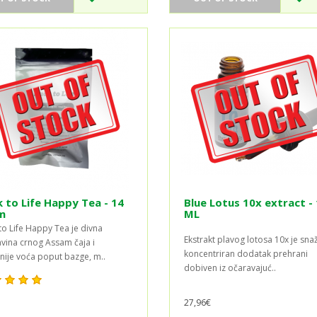
 to Life Happy Tea - 14
Blue Lotus 10x extract -
m
ML
to Life Happy Tea je divna
Ekstrakt plavog lotosa 10x je snaž
vina crnog Assam čaja i
koncentriran dodatak prehrani
nije voća poput bazge, m..
dobiven iz očaravajuć..
27,96€