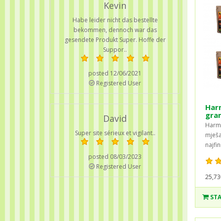
Kevin
Habe leider nicht das bestellte
bekommen, dennoch war das
gesendete Produkt Super. Hoffe der
Suppor..
posted 12/06/2021
Registered User
Harm
gra
David
Harmo
Super site sérieux et vigilant..
mješa
najfin
posted 08/03/2023
Registered User
25,73
STA