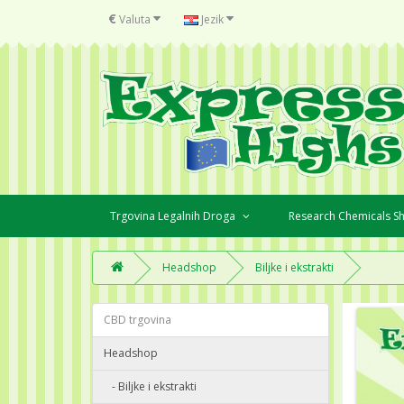
€
Valuta
Jezik
Trgovina Legalnih Droga
Research Chemicals 
Headshop
Biljke i ekstrakti
CBD trgovina
Headshop
- Biljke i ekstrakti