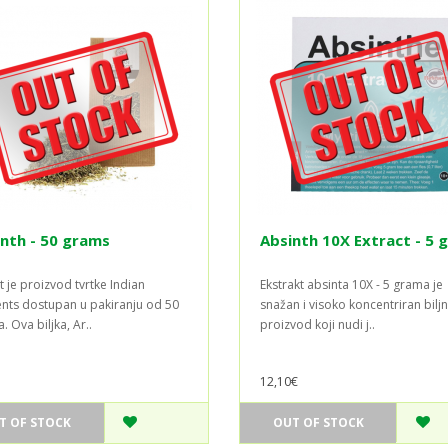
nth - 50 grams
Absinth 10X Extract - 5 
t je proizvod tvrtke Indian
Ekstrakt absinta 10X - 5 grama je
nts dostupan u pakiranju od 50
snažan i visoko koncentriran biljn
 Ova biljka, Ar..
proizvod koji nudi j..
12,10€
T OF STOCK
OUT OF STOCK