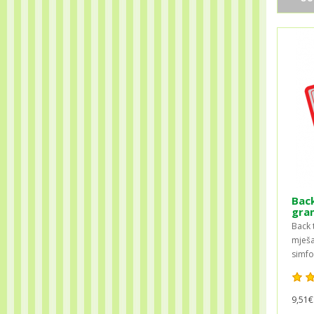
Back
gra
Back 
mješa
simfo
9,51€