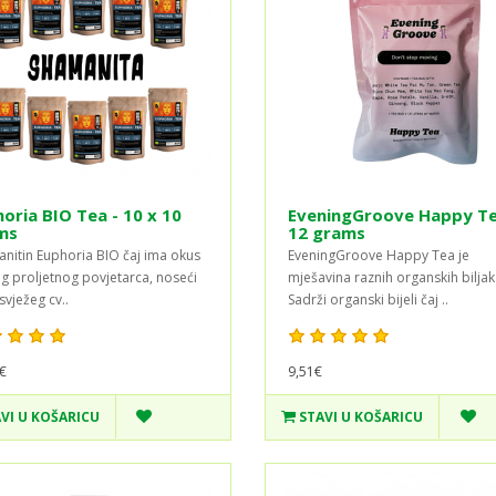
oria BIO Tea - 10 x 10
EveningGroove Happy Te
ms
12 grams
nitin Euphoria BIO čaj ima okus
EveningGroove Happy Tea je
g proljetnog povjetarca, noseći
mješavina raznih organskih biljak
svježeg cv..
Sadrži organski bijeli čaj ..
€
9,51€
VI U KOŠARICU
STAVI U KOŠARICU