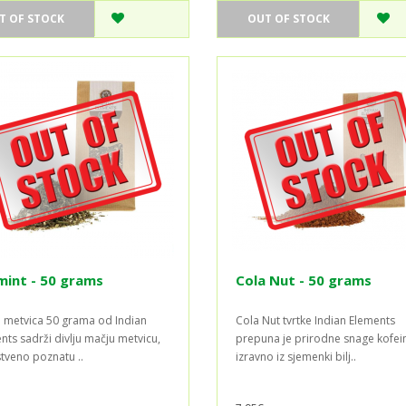
T OF STOCK
OUT OF STOCK
int - 50 grams
Cola Nut - 50 grams
 metvica 50 grama od Indian
Cola Nut tvrtke Indian Elements
nts sadrži divlju mačju metvicu,
prepuna je prirodne snage kofei
tveno poznatu ..
izravno iz sjemenki bilj..