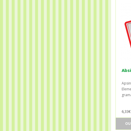
Absi
Apsin
Eleme
grama.
6,33€
OU