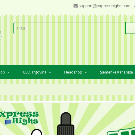
Shop
CBD Trgovina
Headshop
Sjemenke Kanabisa