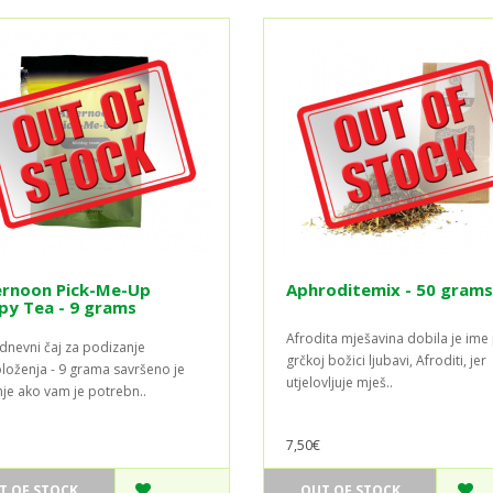
ernoon Pick-Me-Up
Aphroditemix - 50 grams
py Tea - 9 grams
Afrodita mješavina dobila je ime
nevni čaj za podizanje
grčkoj božici ljubavi, Afroditi, jer
loženja - 9 grama savršeno je
utjelovljuje mješ..
nje ako vam je potrebn..
7,50€
T OF STOCK
OUT OF STOCK