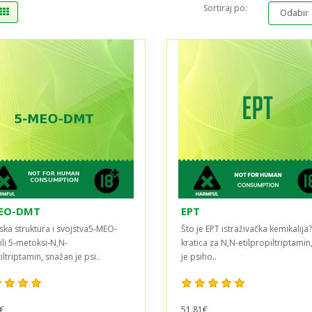
Sortiraj po:
EO-DMT
EPT
ska struktura i svojstva5-MEO-
Što je EPT istraživačka kemikalija
ili 5-metoksi-N,N-
kratica za N,N-etilpropiltriptamin
ltriptamin, snažan je psi..
je psiho..
€
51,81€