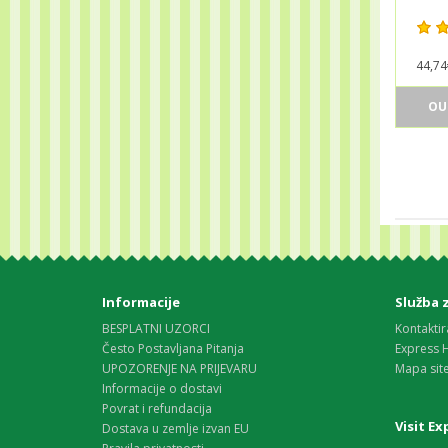
44,74
OU
Informacije
Služba 
BESPLATNI UZORCI
Kontaktir
Često Postavljana Pitanja
Express 
UPOZORENJE NA PRIJEVARU
Mapa sit
Informacije o dostavi
Povrat i refundacija
Visit E
Dostava u zemlje izvan EU