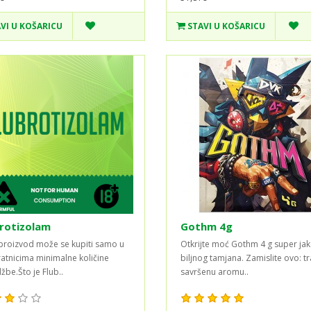
VI U KOŠARICU
STAVI U KOŠARICU
rotizolam
Gothm 4g
proizvod može se kupiti samo u
Otkrijte moć Gothm 4 g super ja
ratnicima minimalne količine
biljnog tamjana. Zamislite ovo: tr
žbe.Što je Flub..
savršenu aromu..