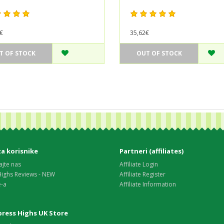
€
35,62€
T OF STOCK
OUT OF STOCK
za korisnike
Partneri (affiliates)
ajte nas
Affiliate Login
Highs Reviews - NEW
Affiliate Register
e-a
Affiliate Information
xpress Highs UK Store