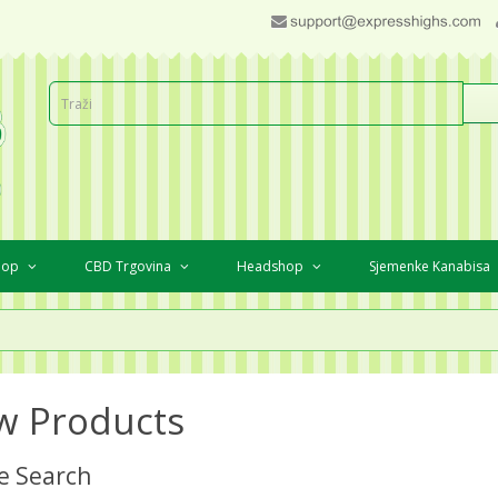
Shop
CBD Trgovina
Headshop
Sjemenke Kanabisa
w Products
e Search