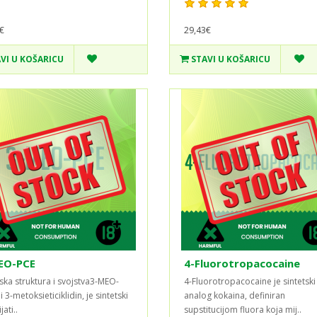
€
29,43€
VI U KOŠARICU
STAVI U KOŠARICU
EO-PCE
4-Fluorotropacocaine
ska struktura i svojstva3-MEO-
4-Fluorotropacocaine je sintetski
li 3-metoksieticiklidin, je sintetski
analog kokaina, definiran
jati..
supstitucijom fluora koja mij..