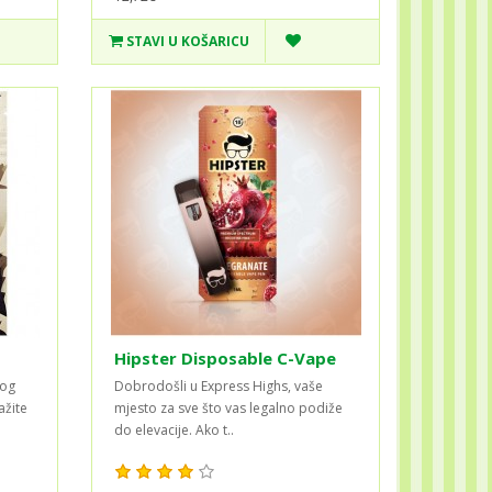
STAVI U KOŠARICU
Hipster Disposable C-Vape
kog
Dobrodošli u Express Highs, vaše
ažite
mjesto za sve što vas legalno podiže
do elevacije. Ako t..