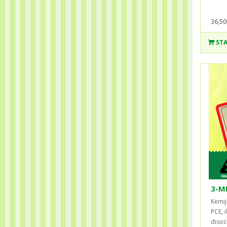
36,50
STA
3-M
Kemij
PCE, i
disoci