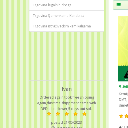
Trgovina legalnih droga
Trgovina Sjemenkama Kanabisa
Trgovina istraživačkim kemikalijama
5-M
Ivan
Kemij
Ordered again,took free shipping
DMT, 
again,this time shippment came with
dimeti
DPD,a bit slower,5 days but sol..
posted 21/05/2023
47,10