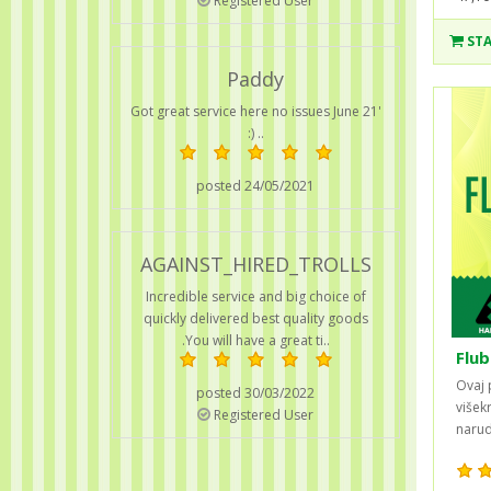
Registered User
STA
Paddy
Got great service here no issues June 21'
:) ..
posted 24/05/2021
AGAINST_HIRED_TROLLS
Incredible service and big choice of
quickly delivered best quality goods
.You will have a great ti..
Flub
Ovaj 
posted 30/03/2022
višek
Registered User
narud