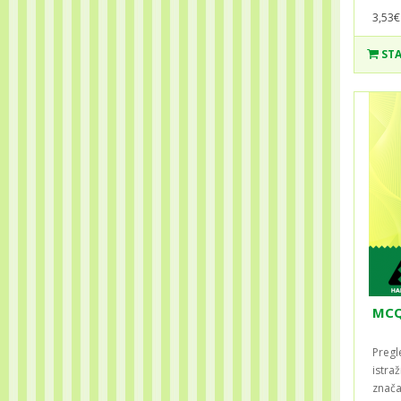
3,53€
STA
MCQ
Preg
istraž
znača