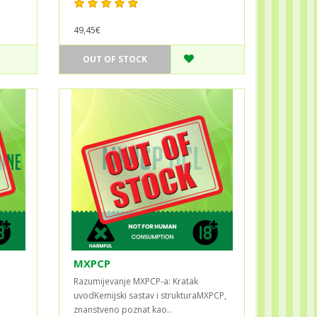
49,45€
OUT OF STOCK
MXPCP
Razumijevanje MXPCP-a: Kratak
uvodKemijski sastav i strukturaMXPCP,
znanstveno poznat kao..