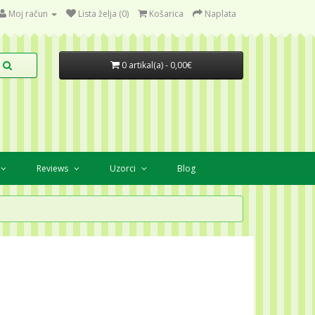
Moj račun
Lista želja (0)
Košarica
Naplata
0 artikal(a) - 0,00€
Reviews
Uzorci
Blog