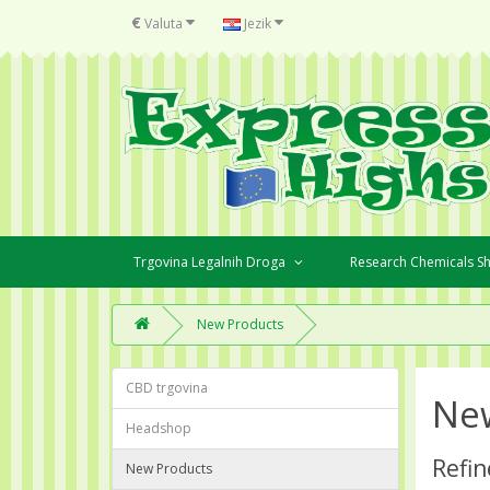
€
Valuta
Jezik
Trgovina Legalnih Droga
Research Chemicals 
New Products
CBD trgovina
Ne
Headshop
Refin
New Products