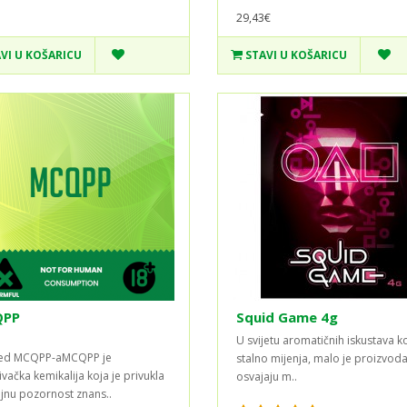
29,43€
VI U KOŠARICU
STAVI U KOŠARICU
PP
Squid Game 4g
U svijetu aromatičnih iskustava ko
led MCQPP-aMCQPP je
stalno mijenja, malo je proizvoda
ivačka kemikalija koja je privukla
osvajaju m..
jnu pozornost znans..