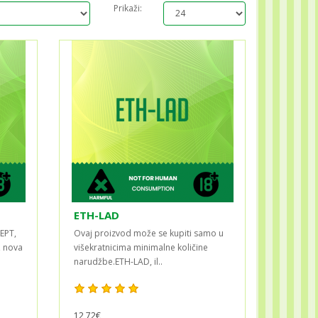
Prikaži:
ETH-LAD
?EPT,
Ovaj proizvod može se kupiti samo u
, nova
višekratnicima minimalne količine
narudžbe.ETH-LAD, il..
12,72€