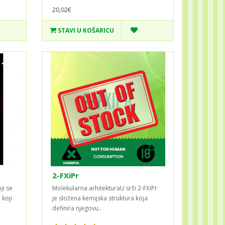
20,02€
STAVI U KOŠARICU
2-FXiPr
ji se
Molekularna arhitekturaU srži 2-FXiPr
 koji
je složena kemijska struktura koja
definira njegovu..