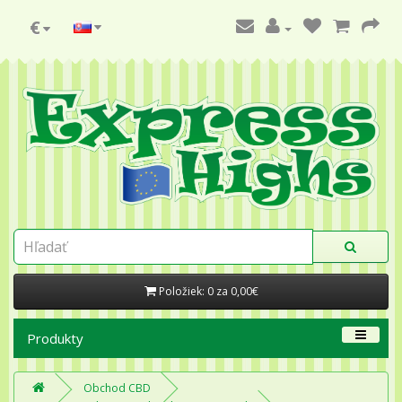
€
Položiek: 0 za 0,00€
Produkty
Obchod CBD