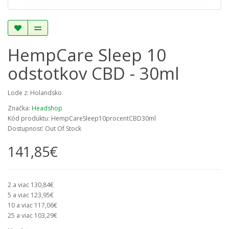
HempCare Sleep 10
odstotkov CBD - 30ml
Lode z: Holandsko
Značka:
Headshop
Kód produktu: HempCareSleep10procentCBD30ml
Dostupnosť: Out Of Stock
141,85€
2 a viac 130,84€
5 a viac 123,95€
10 a viac 117,06€
25 a viac 103,29€