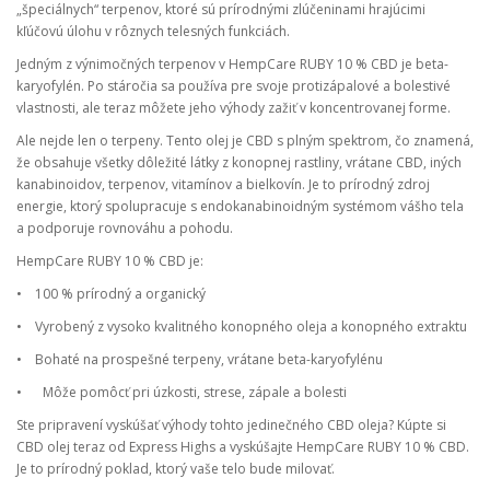
„špeciálnych“ terpenov, ktoré sú prírodnými zlúčeninami hrajúcimi
kľúčovú úlohu v rôznych telesných funkciách.
Jedným z výnimočných terpenov v HempCare RUBY 10 % CBD je beta-
karyofylén. Po stáročia sa používa pre svoje protizápalové a bolestivé
vlastnosti, ale teraz môžete jeho výhody zažiť v koncentrovanej forme.
Ale nejde len o terpeny. Tento olej je CBD s plným spektrom, čo znamená,
že obsahuje všetky dôležité látky z konopnej rastliny, vrátane CBD, iných
kanabinoidov, terpenov, vitamínov a bielkovín. Je to prírodný zdroj
energie, ktorý spolupracuje s endokanabinoidným systémom vášho tela
a podporuje rovnováhu a pohodu.
HempCare RUBY 10 % CBD je:
•
100 % prírodný a organický
•
Vyrobený z vysoko kvalitného konopného oleja a konopného extraktu
•
Bohaté na prospešné terpeny, vrátane beta-karyofylénu
•
Môže pomôcť pri úzkosti, strese, zápale a bolesti
Ste pripravení vyskúšať výhody tohto jedinečného CBD oleja? Kúpte si
CBD olej teraz od Express Highs a vyskúšajte HempCare RUBY 10 % CBD.
Je to prírodný poklad, ktorý vaše telo bude milovať.