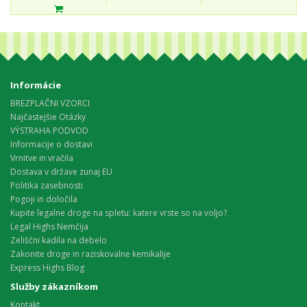
Informácie
BREZPLAČNI VZORCI
Najčastejšie Otázky
VÝSTRAHA PODVOD
Informacije o dostavi
Vrnitve in vračila
Dostava v države zunaj EU
Politika zasebnosti
Pogoji in določila
Kupite legalne droge na spletu: katere vrste so na voljo?
Legal Highs Nemčija
Zeliščni kadila na debelo
Zakonite droge in raziskovalne kemikalije
Express Highs Blog
Služby zákazníkom
Kontakt