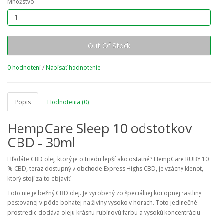
Množstvo
Out Of Stock
0 hodnotení
/
Napísať hodnotenie
Popis
Hodnotenia (0)
HempCare Sleep 10 odstotkov
CBD - 30ml
Hľadáte CBD olej, ktorý je o triedu lepší ako ostatné? HempCare RUBY 10
% CBD, teraz dostupný v obchode Express Highs CBD, je vzácny klenot,
ktorý stojí za to objaviť.
Toto nie je bežný CBD olej. Je vyrobený zo špeciálnej konopnej rastliny
pestovanej v pôde bohatej na živiny vysoko v horách. Toto jedinečné
prostredie dodáva oleju krásnu rubínovú farbu a vysokú koncentráciu