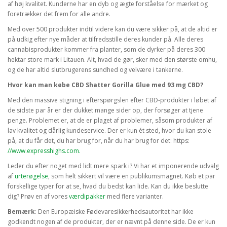
af høj kvalitet. Kunderne har en dyb og ægte forståelse for mærket og
foretrækker det frem for alle andre.
Med over 500 produkter indtil videre kan du være sikker på, at de altid er
på udkig efter nye måder at tilfredsstille deres kunder på. Alle deres
cannabisprodukter kommer fra planter, som de dyrker på deres 300
hektar store mark i Litauen. Alt, hvad de gør, sker med den største omhu,
og de har altid slutbrugerens sundhed og velvære i tankerne.
Hvor kan man købe CBD Shatter Gorilla Glue med 93 mg CBD?
Med den massive stigning i efterspørgslen efter CBD-produkter i løbet af
de sidste par år er der dukket mange sider op, der forsøger at tjene
penge. Problemet er, at de er plaget af problemer, såsom produkter af
lav kvalitet og dårlig kundeservice. Der er kun ét sted, hvor du kan stole
på, at du får det, du har brug for, når du har brug for det: https:
//www.expresshighs.com.
Leder du efter noget med lidt mere spark i? Vi har et imponerende udvalg
af
urterøgelse
, som helt sikkert vil være en publikumsmagnet. Køb et par
forskellige typer for at se, hvad du bedst kan lide. Kan du ikke beslutte
dig? Prøv en af vores
værdipakker
med flere varianter.
Bemærk
: Den Europæiske Fødevaresikkerhedsautoritet har ikke
godkendt nogen af de produkter, der er nævnt på denne side. De er kun