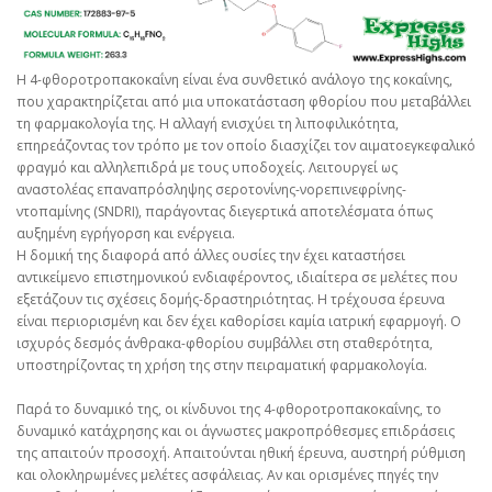
Η 4-φθοροτροπακοκαΐνη είναι ένα συνθετικό ανάλογο της κοκαΐνης,
που χαρακτηρίζεται από μια υποκατάσταση φθορίου που μεταβάλλει
τη φαρμακολογία της. Η αλλαγή ενισχύει τη λιποφιλικότητα,
επηρεάζοντας τον τρόπο με τον οποίο διασχίζει τον αιματοεγκεφαλικό
φραγμό και αλληλεπιδρά με τους υποδοχείς. Λειτουργεί ως
αναστολέας επαναπρόσληψης σεροτονίνης-νορεπινεφρίνης-
ντοπαμίνης (SNDRI), παράγοντας διεγερτικά αποτελέσματα όπως
αυξημένη εγρήγορση και ενέργεια.
Η δομική της διαφορά από άλλες ουσίες την έχει καταστήσει
αντικείμενο επιστημονικού ενδιαφέροντος, ιδιαίτερα σε μελέτες που
εξετάζουν τις σχέσεις δομής-δραστηριότητας. Η τρέχουσα έρευνα
είναι περιορισμένη και δεν έχει καθορίσει καμία ιατρική εφαρμογή. Ο
ισχυρός δεσμός άνθρακα-φθορίου συμβάλλει στη σταθερότητα,
υποστηρίζοντας τη χρήση της στην πειραματική φαρμακολογία.
Παρά το δυναμικό της, οι κίνδυνοι της 4-φθοροτροπακοκαΐνης, το
δυναμικό κατάχρησης και οι άγνωστες μακροπρόθεσμες επιδράσεις
της απαιτούν προσοχή. Απαιτούνται ηθική έρευνα, αυστηρή ρύθμιση
και ολοκληρωμένες μελέτες ασφάλειας. Αν και ορισμένες πηγές την