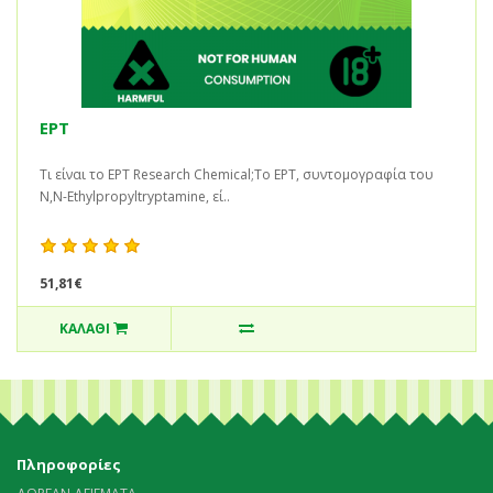
EPT
Τι είναι το EPT Research Chemical;Το EPT, συντομογραφία του
N,N-Ethylpropyltryptamine, εί..
51,81€
ΚΑΛΆΘΙ
Πληροφορίες