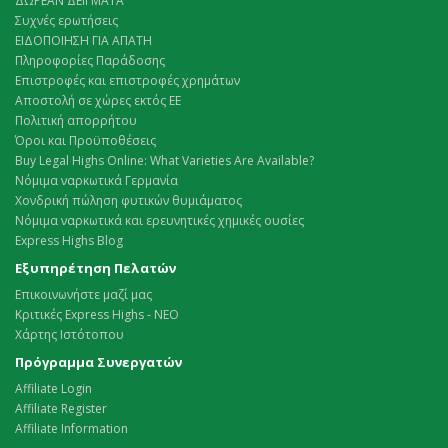
ΔΩΡΕΑΝ ΔΕΙΓΜΑΤΑ
Συχνές ερωτήσεις
ΕΙΔΟΠΟΙΗΣΗ ΓΙΑ ΑΠΑΤΗ
Πληροφορίες Παράδοσης
Επιστροφές και επιστροφές χρημάτων
Αποστολή σε χώρες εκτός ΕΕ
Πολιτική απορρήτου
Όροι και Προϋποθέσεις
Buy Legal Highs Online: What Varieties Are Available?
Νόμιμα ναρκωτικά Γερμανία
Χονδρική πώληση φυτικών θυμιάματος
Νόμιμα ναρκωτικά και ερευνητικές χημικές ουσίες
Express Highs Blog
Εξυπηρέτηση Πελατών
Επικοινωνήστε μαζί μας
Κριτικές Express Highs - ΝΕΟ
Χάρτης Ιστότοπου
Πρόγραμμα Συνεργατών
Affiliate Login
Affiliate Register
Affiliate Information