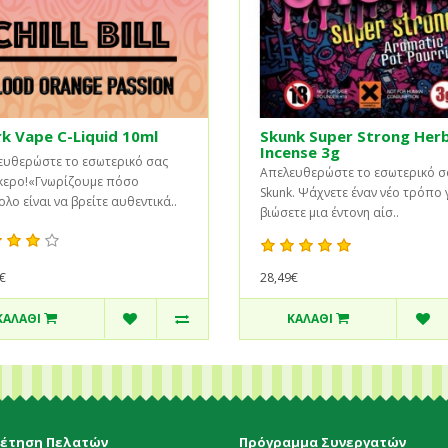
k Vape C-Liquid 10ml
Skunk Super Strong Herb
Incense 3g
ευθερώστε το εσωτερικό σας
Απελευθερώστε το εσωτερικό σ
κερο!«Γνωρίζουμε πόσο
Skunk. Ψάχνετε έναν νέο τρόπο 
λο είναι να βρείτε αυθεντικά..
βιώσετε μια έντονη αίσ..
28,49€
€
ΚΑΛΆΘΙ
ΚΑΛΆΘΙ
έτηση Πελατών
Πρόγραμμα Συνεργατών