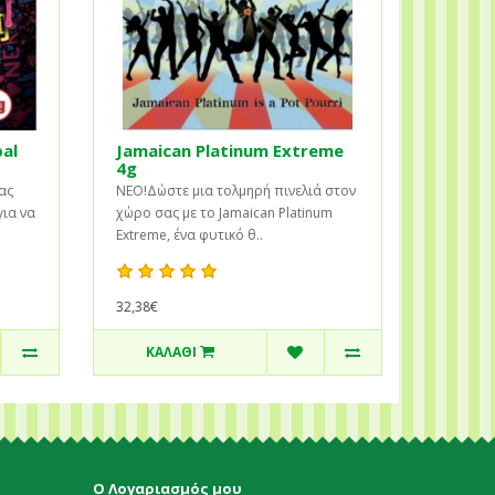
al
Jamaican Platinum Extreme
4g
ας
ΝΕΟ!Δώστε μια τολμηρή πινελιά στον
για να
χώρο σας με το Jamaican Platinum
Extreme, ένα φυτικό θ..
32,38€
ΚΑΛΆΘΙ
Ο Λογαριασμός μου