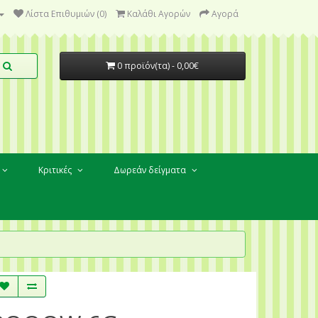
Λίστα Επιθυμιών (0)
Καλάθι Αγορών
Αγορά
0 προϊόν(τα) - 0,00€
Κριτικές
Δωρεάν δείγματα