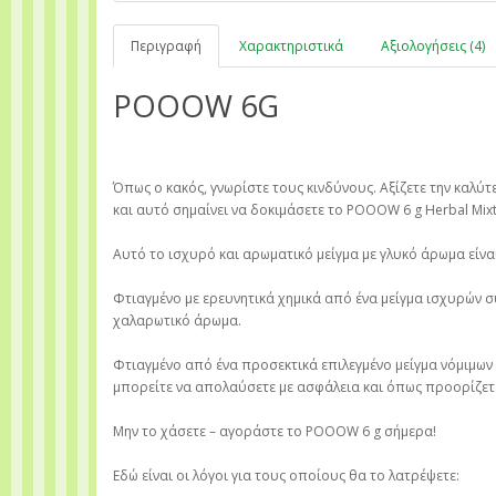
Περιγραφή
Χαρακτηριστικά
Αξιολογήσεις (4)
POOOW 6G
Όπως ο κακός, γνωρίστε τους κινδύνους. Αξίζετε την καλύ
και αυτό σημαίνει να δοκιμάσετε το POOOW 6 g Herbal Mixt
Αυτό το ισχυρό και αρωματικό μείγμα με γλυκό άρωμα είναι
Φτιαγμένο με ερευνητικά χημικά από ένα μείγμα ισχυρών συ
χαλαρωτικό άρωμα.
Φτιαγμένο από ένα προσεκτικά επιλεγμένο μείγμα νόμιμων
μπορείτε να απολαύσετε με ασφάλεια και όπως προορίζετ
Μην το χάσετε – αγοράστε το POOOW 6 g σήμερα!
Εδώ είναι οι λόγοι για τους οποίους θα το λατρέψετε: