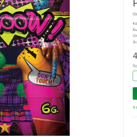
Πλ
Κα
Κω
On
Δι
4
Π
4 