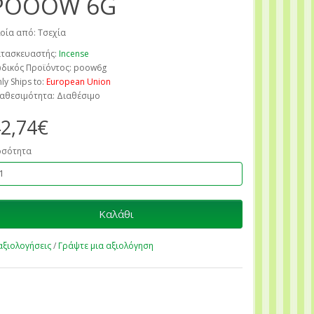
POOOW 6G
οία από: Τσεχία
τασκευαστής:
Incense
δικός Προϊόντος: poow6g
ly Ships to:
European Union
αθεσιμότητα: Διαθέσιμο
2,74€
οσότητα
Καλάθι
αξιολογήσεις
/
Γράψτε μια αξιολόγηση