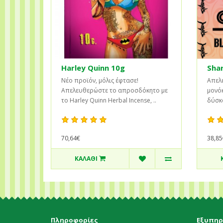
Harley Quinn 10g
Shar
Νέο προϊόν, μόλις έφτασε!
Απελ
Απελευθερώστε το απροσδόκητο με
μονό
το Harley Quinn Herbal Incense, ..
δύσκο
70,64€
38,85
ΚΑΛΆΘΙ
Πληροφορίες
Εξυπηρ