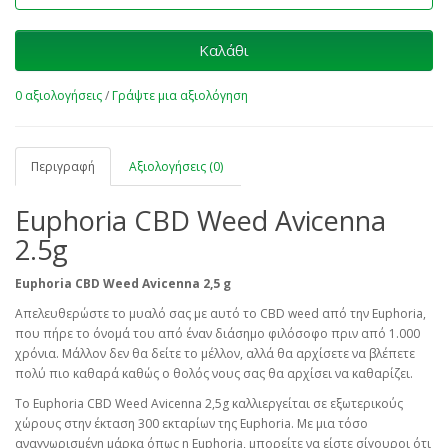
Καλάθι
0 αξιολογήσεις
/
Γράψτε μια αξιολόγηση
Περιγραφή
Αξιολογήσεις (0)
Euphoria CBD Weed Avicenna
2.5g
Euphoria CBD Weed Avicenna 2,5 g
Απελευθερώστε το μυαλό σας με αυτό το CBD weed από την Euphoria,
που πήρε το όνομά του από έναν διάσημο φιλόσοφο πριν από 1.000
χρόνια. Μάλλον δεν θα δείτε το μέλλον, αλλά θα αρχίσετε να βλέπετε
πολύ πιο καθαρά καθώς ο θολός νους σας θα αρχίσει να καθαρίζει.
Το Euphoria CBD Weed Avicenna 2,5g καλλιεργείται σε εξωτερικούς
χώρους στην έκταση 300 εκταρίων της Euphoria. Με μια τόσο
αναγνωρισμένη μάρκα όπως η Euphoria, μπορείτε να είστε σίγουροι ότι