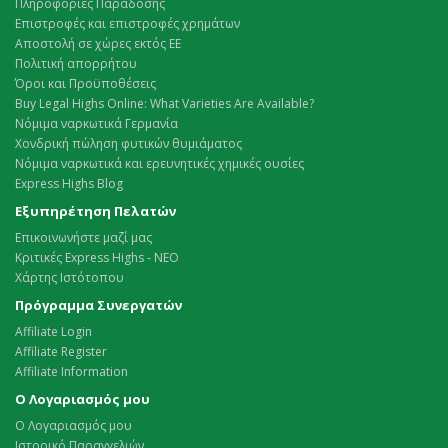
Πληροφορίες Παράδοσης
Επιστροφές και επιστροφές χρημάτων
Αποστολή σε χώρες εκτός ΕΕ
Πολιτική απορρήτου
Όροι και Προϋποθέσεις
Buy Legal Highs Online: What Varieties Are Available?
Νόμιμα ναρκωτικά Γερμανία
Χονδρική πώληση φυτικών θυμιάματος
Νόμιμα ναρκωτικά και ερευνητικές χημικές ουσίες
Express Highs Blog
Εξυπηρέτηση Πελατών
Επικοινωνήστε μαζί μας
Κριτικές Express Highs - ΝΕΟ
Χάρτης Ιστότοπου
Πρόγραμμα Συνεργατών
Affiliate Login
Affiliate Register
Affiliate Information
Ο Λογαριασμός μου
Ο Λογαριασμός μου
Ιστορικό Παραγγελιών