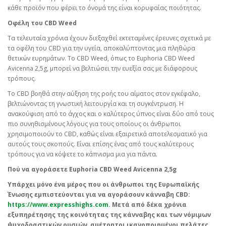
κάθε προϊόν που φέρει το όνομά της είναι κορυφαίας ποιότητας.
Οφέλη του CBD Weed
Τα τελευταία χρόνια έχουν διεξαχθεί εκτεταμένες έρευνες σχετικά με
τα οφέλη του CBD για την υγεία, αποκαλύπτοντας μια πληθώρα
θετικών ευρημάτων. Το CBD Weed, όπως το Euphoria CBD Weed
Avicenna 2,5g, μπορεί να βελτιώσει την ευεξία σας με διάφορους
τρόπους.
Το CBD βοηθά στην αύξηση της ροής του αίματος στον εγκέφαλο,
βελτιώνοντας τη γνωστική λειτουργία και τη συγκέντρωση. Η
ανακούφιση από το άγχος και ο καλύτερος ύπνος είναι δύο από τους
πιο συνηθισμένους λόγους για τους οποίους οι άνθρωποι
χρησιμοποιούν το CBD, καθώς είναι εξαιρετικά αποτελεσματικό για
αυτούς τους σκοπούς. Είναι επίσης ένας από τους καλύτερους
τρόπους για να κόψετε το κάπνισμα μια για πάντα.
Πού να αγοράσετε Euphoria CBD Weed Avicenna 2,5g
Υπάρχει μόνο ένα μέρος που οι άνθρωποι της Ευρωπαϊκής
Ένωσης εμπιστεύονται για να αγοράσουν κάνναβη CBD:
https://www.expresshighs.com
. Μετά από δέκα χρόνια
εξυπηρέτησης της κοινότητας της κάνναβης και των νόμιμων
ψυχοδραστικών ουσιών, αμέτρητοι ικανοποιημένοι πελάτες