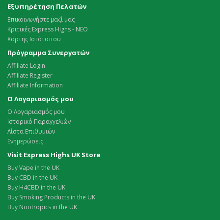
Εξυπηρέτηση Πελατών
Επικοινωνήστε μαζί μας
Κριτικές Express Highs - ΝΕΟ
Χάρτης Ιστότοπου
Πρόγραμμα Συνεργατών
Affiliate Login
Affiliate Register
Affiliate Information
Ο Λογαριασμός μου
Ο Λογαριασμός μου
Ιστορικό Παραγγελιών
Λίστα Επιθυμιών
Ενημερώσεις
Visit Express Highs UK Store
Buy Vape in the UK
Buy CBD in the UK
Buy H4CBD in the UK
Buy Smoking Products in the UK
Buy Nootropics in the UK