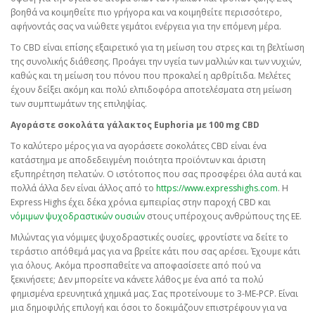
βοηθά να κοιμηθείτε πιο γρήγορα και να κοιμηθείτε περισσότερο,
αφήνοντάς σας να νιώθετε γεμάτοι ενέργεια για την επόμενη μέρα.
Το CBD είναι επίσης εξαιρετικό για τη μείωση του στρες και τη βελτίωση
της συνολικής διάθεσης. Προάγει την υγεία των μαλλιών και των νυχιών,
καθώς και τη μείωση του πόνου που προκαλεί η αρθρίτιδα. Μελέτες
έχουν δείξει ακόμη και πολύ ελπιδοφόρα αποτελέσματα στη μείωση
των συμπτωμάτων της επιληψίας.
Αγοράστε σοκολάτα γάλακτος Euphoria με 100 mg CBD
Το καλύτερο μέρος για να αγοράσετε σοκολάτες CBD είναι ένα
κατάστημα με αποδεδειγμένη ποιότητα προϊόντων και άριστη
εξυπηρέτηση πελατών. Ο ιστότοπος που σας προσφέρει όλα αυτά και
πολλά άλλα δεν είναι άλλος από το
https://www.expresshighs.com
. Η
Express Highs έχει δέκα χρόνια εμπειρίας στην παροχή CBD και
νόμιμων ψυχοδραστικών ουσιών
στους υπέροχους ανθρώπους της ΕΕ.
Μιλώντας για νόμιμες ψυχοδραστικές ουσίες, φροντίστε να δείτε το
τεράστιο απόθεμά μας για να βρείτε κάτι που σας αρέσει. Έχουμε κάτι
για όλους. Ακόμα προσπαθείτε να αποφασίσετε από πού να
ξεκινήσετε; Δεν μπορείτε να κάνετε λάθος με ένα από τα πολύ
φημισμένα ερευνητικά χημικά μας. Σας προτείνουμε το 3-ME-PCP. Είναι
μια δημοφιλής επιλογή και όσοι το δοκιμάζουν επιστρέφουν για να