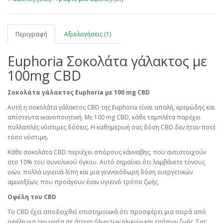
Περιγραφή
Αξιολογήσεις (1)
Euphoria Σοκολάτα γάλακτος με
100mg CBD
Σοκολάτα γάλακτος Euphoria με 100 mg CBD
Αυτή η σοκολάτα γάλακτος CBD της Euphoria είναι απαλή, κρεμώδης και
απίστευτα ικανοποιητική. Με 100 mg CBD, κάθε ταμπλέτα παρέχει
πολλαπλές νόστιμες δόσεις. Η καθημερινή σας δόση CBD δεν ήταν ποτέ
τόσο νόστιμη.
Κάθε σοκολάτα CBD περιέχει σπόρους κάνναβης, που αντιστοιχούν
στο 10% του συνολικού όγκου. Αυτό σημαίνει ότι λαμβάνετε τόνους
ινών, πολλά υγιεινά λίπη και μια γενναιόδωρη δόση ευεργετικών
αμινοξέων, που προάγουν έναν υγιεινό τρόπο ζωής.
Οφέλη του CBD
Το CBD έχει αποδειχθεί επιστημονικά ότι προσφέρει μια σειρά από
οφέλη για την υγεία σε άτομα όλων των ηλικιών και τρόπων ζωής. Σας