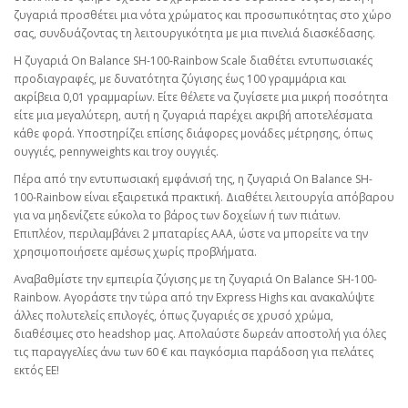
ζυγαριά προσθέτει μια νότα χρώματος και προσωπικότητας στο χώρο
σας, συνδυάζοντας τη λειτουργικότητα με μια πινελιά διασκέδασης.
Η ζυγαριά On Balance SH-100-Rainbow Scale διαθέτει εντυπωσιακές
προδιαγραφές, με δυνατότητα ζύγισης έως 100 γραμμάρια και
ακρίβεια 0,01 γραμμαρίων. Είτε θέλετε να ζυγίσετε μια μικρή ποσότητα
είτε μια μεγαλύτερη, αυτή η ζυγαριά παρέχει ακριβή αποτελέσματα
κάθε φορά. Υποστηρίζει επίσης διάφορες μονάδες μέτρησης, όπως
ουγγιές, pennyweights και troy ουγγιές.
Πέρα από την εντυπωσιακή εμφάνισή της, η ζυγαριά On Balance SH-
100-Rainbow είναι εξαιρετικά πρακτική. Διαθέτει λειτουργία απόβαρου
για να μηδενίζετε εύκολα το βάρος των δοχείων ή των πιάτων.
Επιπλέον, περιλαμβάνει 2 μπαταρίες AAA, ώστε να μπορείτε να την
χρησιμοποιήσετε αμέσως χωρίς προβλήματα.
Αναβαθμίστε την εμπειρία ζύγισης με τη ζυγαριά On Balance SH-100-
Rainbow. Αγοράστε την τώρα από την Express Highs και ανακαλύψτε
άλλες πολυτελείς επιλογές, όπως ζυγαριές σε χρυσό χρώμα,
διαθέσιμες στο headshop μας. Απολαύστε δωρεάν αποστολή για όλες
τις παραγγελίες άνω των 60 € και παγκόσμια παράδοση για πελάτες
εκτός ΕΕ!