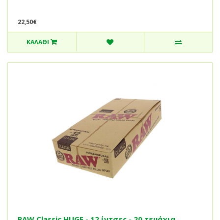
22,50€
ΚΑΛΆΘΙ
RAW Classic HUGE - 12 ίντσες - 20 τεμάχια