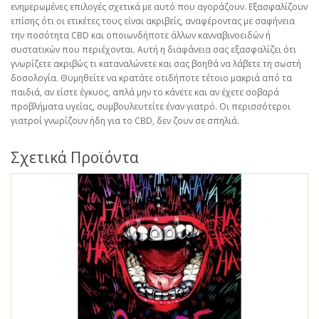
ενημερωμένες επιλογές σχετικά με αυτό που αγοράζουν. Εξασφαλίζουν
επίσης ότι οι ετικέτες τους είναι ακριβείς, αναφέροντας με σαφήνεια
την ποσότητα CBD και οποιωνδήποτε άλλων κανναβινοειδών ή
συστατικών που περιέχονται. Αυτή η διαφάνεια σας εξασφαλίζει ότι
γνωρίζετε ακριβώς τι καταναλώνετε και σας βοηθά να λάβετε τη σωστή
δοσολογία. Θυμηθείτε να κρατάτε οτιδήποτε τέτοιο μακριά από τα
παιδιά, αν είστε έγκυος, απλά μην το κάνετε και αν έχετε σοβαρά
προβλήματα υγείας, συμβουλευτείτε έναν γιατρό. Οι περισσότεροι
γιατροί γνωρίζουν ήδη για το CBD, δεν ζουν σε σπηλιά.
Σχετικά Προϊόντα