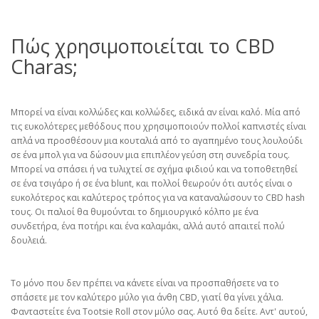
Πώς χρησιμοποιείται το CBD
Charas;
Μπορεί να είναι κολλώδες και κολλώδες, ειδικά αν είναι καλό. Μία από
τις ευκολότερες μεθόδους που χρησιμοποιούν πολλοί καπνιστές είναι
απλά να προσθέσουν μια κουταλιά από το αγαπημένο τους λουλούδι
σε ένα μπολ για να δώσουν μια επιπλέον γεύση στη συνεδρία τους.
Μπορεί να σπάσει ή να τυλιχτεί σε σχήμα φιδιού και να τοποθετηθεί
σε ένα τσιγάρο ή σε ένα blunt, και πολλοί θεωρούν ότι αυτός είναι ο
ευκολότερος και καλύτερος τρόπος για να καταναλώσουν το CBD hash
τους. Οι παλιοί θα θυμούνται το δημιουργικό κόλπο με ένα
συνδετήρα, ένα ποτήρι και ένα καλαμάκι, αλλά αυτό απαιτεί πολύ
δουλειά.
Το μόνο που δεν πρέπει να κάνετε είναι να προσπαθήσετε να το
σπάσετε με τον καλύτερο μύλο για άνθη CBD, γιατί θα γίνει χάλια.
Φανταστείτε ένα Tootsie Roll στον μύλο σας. Αυτό θα δείτε. Αντ' αυτού,