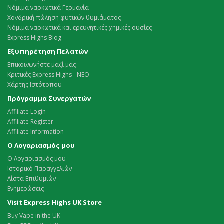
Νόμιμα ναρκωτικά Γερμανία
Χονδρική πώληση φυτικών θυμιάματος
Νόμιμα ναρκωτικά και ερευνητικές χημικές ουσίες
Express Highs Blog
Εξυπηρέτηση Πελατών
Επικοινωνήστε μαζί μας
Κριτικές Express Highs - ΝΕΟ
Χάρτης Ιστότοπου
Πρόγραμμα Συνεργατών
Affiliate Login
Affiliate Register
Affiliate Information
Ο Λογαριασμός μου
Ο Λογαριασμός μου
Ιστορικό Παραγγελιών
Λίστα Επιθυμιών
Ενημερώσεις
Visit Express Highs UK Store
Buy Vape in the UK