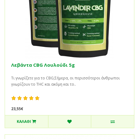
Λεβάντα CBG Λουλούδι 5g
Τι γνωρίζετε για το CBG;Σήμερα, οι περισσότεροι άνθρωποι
γνωρίζουν το THC και ακόμη και το..
23,55€
ΚΑΛΆΘΙ