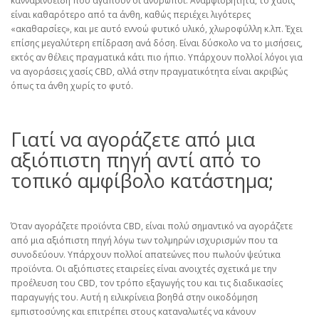
κανναβινοειδή που αγαπούν οι άνθρωποι. Αναμφισβήτητα, το χασίς
είναι καθαρότερο από τα άνθη, καθώς περιέχει λιγότερες
«ακαθαρσίες», και με αυτό εννοώ φυτικό υλικό, χλωροφύλλη κ.λπ. Έχει
επίσης μεγαλύτερη επίδραση ανά δόση. Είναι δύσκολο να το μισήσεις,
εκτός αν θέλεις πραγματικά κάτι πιο ήπιο. Υπάρχουν πολλοί λόγοι για
να αγοράσεις χασίς CBD, αλλά στην πραγματικότητα είναι ακριβώς
όπως τα άνθη χωρίς το φυτό.
Γιατί να αγοράζετε από μια
αξιόπιστη πηγή αντί από το
τοπικό αμφίβολο κατάστημα;
Όταν αγοράζετε προϊόντα CBD, είναι πολύ σημαντικό να αγοράζετε
από μια αξιόπιστη πηγή λόγω των τολμηρών ισχυρισμών που τα
συνοδεύουν. Υπάρχουν πολλοί απατεώνες που πωλούν ψεύτικα
προϊόντα. Οι αξιόπιστες εταιρείες είναι ανοιχτές σχετικά με την
προέλευση του CBD, τον τρόπο εξαγωγής του και τις διαδικασίες
παραγωγής του. Αυτή η ειλικρίνεια βοηθά στην οικοδόμηση
εμπιστοσύνης και επιτρέπει στους καταναλωτές να κάνουν