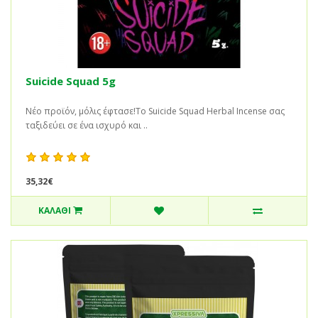
Suicide Squad 5g
Νέο προϊόν, μόλις έφτασε!Το Suicide Squad Herbal Incense σας
ταξιδεύει σε ένα ισχυρό και ..
35,32€
ΚΑΛΆΘΙ