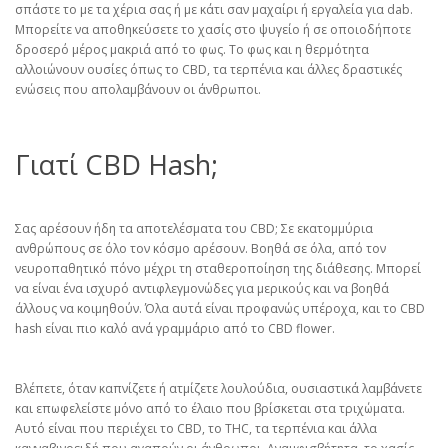
σπάστε το με τα χέρια σας ή με κάτι σαν μαχαίρι ή εργαλεία για dab.
Μπορείτε να αποθηκεύσετε το χασίς στο ψυγείο ή σε οποιοδήποτε
δροσερό μέρος μακριά από το φως. Το φως και η θερμότητα
αλλοιώνουν ουσίες όπως το CBD, τα τερπένια και άλλες δραστικές
ενώσεις που απολαμβάνουν οι άνθρωποι.
Γιατί CBD Hash;
Σας αρέσουν ήδη τα αποτελέσματα του CBD; Σε εκατομμύρια
ανθρώπους σε όλο τον κόσμο αρέσουν. Βοηθά σε όλα, από τον
νευροπαθητικό πόνο μέχρι τη σταθεροποίηση της διάθεσης. Μπορεί
να είναι ένα ισχυρό αντιφλεγμονώδες για μερικούς και να βοηθά
άλλους να κοιμηθούν. Όλα αυτά είναι προφανώς υπέροχα, και το CBD
hash είναι πιο καλό ανά γραμμάριο από το CBD flower.
Βλέπετε, όταν καπνίζετε ή ατμίζετε λουλούδια, ουσιαστικά λαμβάνετε
και επωφελείστε μόνο από το έλαιο που βρίσκεται στα τριχώματα.
Αυτό είναι που περιέχει το CBD, το THC, τα τερπένια και άλλα