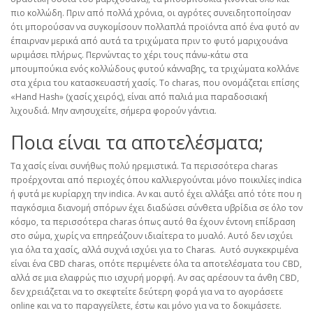
πιο κολλώδη. Πριν από πολλά χρόνια, οι αγρότες συνειδητοποίησαν
ότι μπορούσαν να συγκομίσουν πολλαπλά προϊόντα από ένα φυτό αν
έπαιρναν μερικά από αυτά τα τριχώματα πριν το φυτό μαριχουάνα
ωριμάσει πλήρως. Περνώντας το χέρι τους πάνω-κάτω στα
μπουμπούκια ενός κολλώδους φυτού κάνναβης, τα τριχώματα κολλάνε
στα χέρια του κατασκευαστή χασίς. Το charas, που ονομάζεται επίσης
«Hand Hash» (χασίς χειρός), είναι από παλιά μια παραδοσιακή
λιχουδιά. Μην ανησυχείτε, σήμερα φορούν γάντια.
Ποια είναι τα αποτελέσματα;
Τα χασίς είναι συνήθως πολύ ηρεμιστικά. Τα περισσότερα charas
προέρχονται από περιοχές όπου καλλιεργούνται μόνο ποικιλίες indica
ή φυτά με κυρίαρχη την indica. Αν και αυτό έχει αλλάξει από τότε που η
παγκόσμια διανομή σπόρων έχει διαδώσει σύνθετα υβρίδια σε όλο τον
κόσμο, τα περισσότερα charas όπως αυτό θα έχουν έντονη επίδραση
στο σώμα, χωρίς να επηρεάζουν ιδιαίτερα το μυαλό. Αυτό δεν ισχύει
για όλα τα χασίς, αλλά συχνά ισχύει για το Charas. Αυτό συγκεκριμένα
είναι ένα CBD charas, οπότε περιμένετε όλα τα αποτελέσματα του CBD,
αλλά σε μια ελαφρώς πιο ισχυρή μορφή. Αν σας αρέσουν τα άνθη CBD,
δεν χρειάζεται να το σκεφτείτε δεύτερη φορά για να το αγοράσετε
online και να το παραγγείλετε, έστω και μόνο για να το δοκιμάσετε.