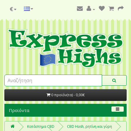
€
0 προϊόν(τα) - 0,00€
Προϊόντα
Κατάστημα CBD
CBD Hash, ρητίνη και γύρη