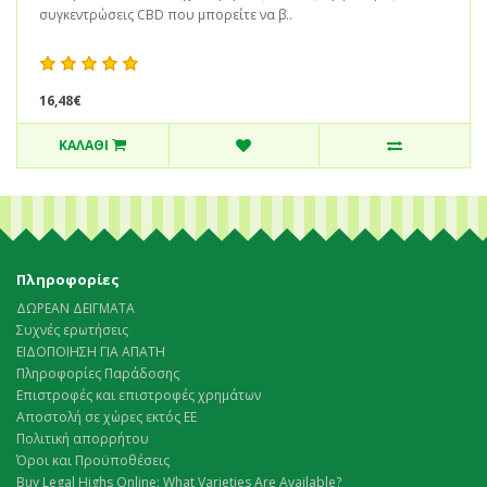
συγκεντρώσεις CBD που μπορείτε να β..
16,48€
ΚΑΛΆΘΙ
Πληροφορίες
ΔΩΡΕΑΝ ΔΕΙΓΜΑΤΑ
Συχνές ερωτήσεις
ΕΙΔΟΠΟΙΗΣΗ ΓΙΑ ΑΠΑΤΗ
Πληροφορίες Παράδοσης
Επιστροφές και επιστροφές χρημάτων
Αποστολή σε χώρες εκτός ΕΕ
Πολιτική απορρήτου
Όροι και Προϋποθέσεις
Buy Legal Highs Online: What Varieties Are Available?