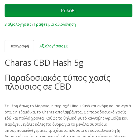
Καλάθι
3 αξιολογήσεις
/
Γράψτε μια αξιολόγηση
Περιγραφή
Αξιολογήσεις (3)
Charas CBD Hash 5g
Παραδοσιακός τύπος χασίς
πλούσιος σε CBD
Σε μέρη όπως το Μαρόκο, η περιοχή Hindu Kush και ακόμη και σε νησιά
όπως η Τζαμάικα, το Charas απολαμβάνεται ως παραδοσιακό χασίς
εδώ και πολλά χρόνια. Καθώς το θηλυκό φυτό κάνναβης ωριμάζει και
παράγει μεγάλες κόλες (το όνομα για τα μεγάλα συστάδια
μπουμπουκιών) γεμάτες τριχώματα πλούσια σε κανναβινοειδή (η
δραστική ουσία του μαριχουάνα), τα μπουμπούκια γίνονται όλο και