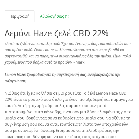
Περιγραφή
Αξιολογήσεις (1)
Λεμόνι Haze ζελέ CBD 22%
«Αυτό το ζελέ είναι καταπληκτικό! Έχει μια έντονη γεύση εσπεριδοειδών που
μου αρέσει πολύ. Είναι επίσης πολύ αποτελεσματικό στο να με βοηθά να
συγκεντρωθώ και να παραμείνω συγκεντρωμένος όλη την ημέρα. Είμαι πολύ
χαρούμενος που βρήκα αυτό το προϊόν!»
- Mark
Lemon Haze: Τροφοδοτήστε τη συγκέντρωσή σας, αναζωογονήστε την
ενέργειά σας.
Νιώθεις ότι έχεις κολλήσει σε μια ρουτίνα; Το ζελέ Lemon Haze CBD
22% είναι το μυστικό σου όπλο για έναν πιο οξυδερκή και παραγωγικό
εαυτό. Αυτή η ισχυρή φόρμουλα, παρασκευασμένη από
πιστοποιημένα φυτά κάνναβης, είναι σαν μια δόση ηλιοφάνειας για το
μυαλό σου, βοηθώντας σε να καθαρίσεις το μυαλό σου, να οξύνεις τη
συγκέντρωσή σου και να αντιμετωπίσεις τη λίστα των υποχρεώσεών
σου με ανανεωμένη δύναμη. Ετοιμάσου να απελευθερώσεις την
εσωτερική σου δύναμη και να κατακτήσεις τους στόχους σου.