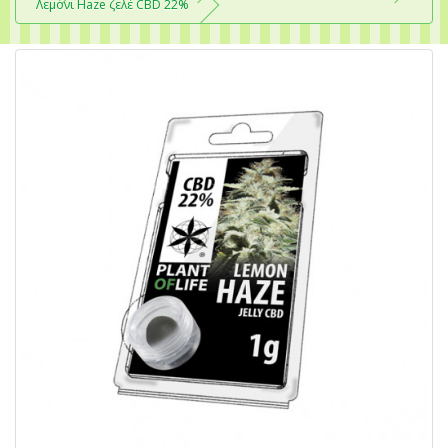
Λεμόνι Haze ζελέ CBD 22%