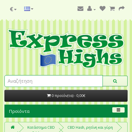
€
0 προϊόν(τα) - 0,00€
Προϊόντα
Κατάστημα CBD
CBD Hash, ρητίνη και γύρη