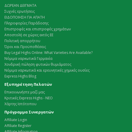
ΔΩΡΕΑΝ ΔΕΙΓΜΑΤΑ
Συχνές ερωτήσεις
ΕΙΔΟΠΟΙΗΣΗ ΓΙΑ ΑΠΑΤΗ
Πληροφορίες Παράδοσης
Επιστροφές και επιστροφές χρημάτων
Αποστολή σε χώρες εκτός ΕΕ
Πολιτική απορρήτου
Όροι και Προϋποθέσεις
Buy Legal Highs Online: What Varieties Are Available?
Νόμιμα ναρκωτικά Γερμανία
Χονδρική πώληση φυτικών θυμιάματος
Νόμιμα ναρκωτικά και ερευνητικές χημικές ουσίες
Express Highs Blog
Εξυπηρέτηση Πελατών
Επικοινωνήστε μαζί μας
Κριτικές Express Highs - ΝΕΟ
Χάρτης Ιστότοπου
Πρόγραμμα Συνεργατών
Affiliate Login
Affiliate Register
Affiliate Information