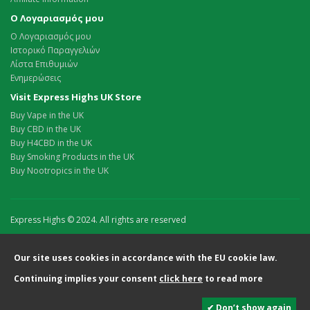
Ο Λογαριασμός μου
Ο Λογαριασμός μου
Ιστορικό Παραγγελιών
Λίστα Επιθυμιών
Ενημερώσεις
Visit Express Highs UK Store
Buy Vape in the UK
Buy CBD in the UK
Buy H4CBD in the UK
Buy Smoking Products in the UK
Buy Nootropics in the UK
Express Highs © 2024. All rights are reserved
Our site uses cookies in accordance with the EU cookie law.
Continuing implies your consent
click here
to read more
✔ Don’t show again