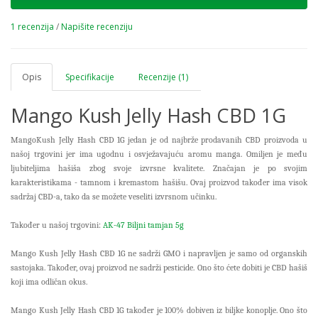
1 recenzija
/
Napišite recenziju
Opis
Specifikacije
Recenzije (1)
Mango Kush Jelly Hash CBD 1G
MangoKush Jelly Hash CBD 1G jedan je od najbrže prodavanih CBD proizvoda u
našoj trgovini jer ima ugodnu i osvježavajuću aromu manga. Omiljen je među
ljubiteljima hašiša zbog svoje izvrsne kvalitete. Značajan je po svojim
karakteristikama - tamnom i kremastom hašišu. Ovaj proizvod također ima visok
sadržaj CBD-a, tako da se možete veseliti izvrsnom učinku.
Također u našoj trgovini:
AK-47 Biljni tamjan 5g
Mango Kush Jelly Hash CBD 1G ne sadrži GMO i napravljen je samo od organskih
sastojaka. Također, ovaj proizvod ne sadrži pesticide. Ono što ćete dobiti je CBD hašiš
koji ima odličan okus.
Mango Kush Jelly Hash CBD 1G također je 100% dobiven iz biljke konoplje. Ono što