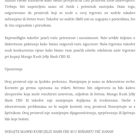
Imamo visoke standarde kako bismo provjerili da CBD proizvodi nude zadovoljstvo.
Trebaju biti napravljeni samo od čistih i potentnih sastojaka. Osim toga,
osiguravamo da proizvodi koji se nude u ovoj trgovini ne sadrže nikakve
zabranjene ili štetne tvari. Također ne sadrže GMO niti su uzgojeni s pesticidima, što
ih čini organskim i prirodnim.
ExpressHighs također jamči vašu privatnost i anonimnost. Vaše artikle šaljemo u
diskretnom pakiranju kako bismo osigurali vašu sigurnost. Naša trgovina također
nudi konkurentne cijene kako bismo vam jamčili uštedu odabirom naše trgovine
pri kupnji Mango Kush Jelly Hash CBD 1G.
Upozorenja
Ovaj proizvod nije za ljudsku prehranu. Namijenjen je samo za dekorativne svrhe.
Koristite ga prema uputama na etiketi. Nećemo biti odgovorni za bilo kakvu
zlouporabu koja može rezultirati nesrećom, ozljedom ili štetom. Mango Kush Jelly
Hash CBD 1G također nije namijenjen dojiljama ili trudnicama. Osobe s
zdravstvenim problemima ne bi smjele koristiti ovaj proizvod. Posavjetujte se s
liječnikom. Ovaj proizvod nije namijenjen dijagnosticiranju, sprječavanju ili liječenju
bilo koje bolesti.
DODAJTE MANGO KUSH JELLY HASH CBD 1G U KOŠARICU VEĆ DANAS!