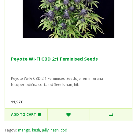
Peyote Wi-Fi CBD 2:1 Feminised Seeds
Peyote Wi-Fi CBD 2:1 Feminised Seeds je feminizirana
fotoperiodična sorta od Seedsman, hib..
11,97€
ADD TO CART
Tagovi:
mango
,
kush
,
jelly
,
hash
,
cbd