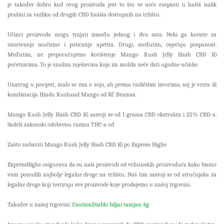
je također dobro kod ovog proizvoda jest to što se neće raspasti u hašiš nalik
prašini za razliku od drugih CBD hašiša dostupnih na tržištu.
Učinci proizvoda mogu trajati između jednog i dva sata. Neki ga koriste za
smirivanje mučnine i poticanje apetita. Drugi, međutim, osjećaju pospanost.
Međutim, ne preporučujemo korištenje Mango Kush Jelly Hash CBD 1G
početnicima. To je snažna mješavina koja im možda neće dati ugodne učinke.
Unatrag u povijest, malo se zna o soju, ali prema različitim izvorima, soj je vrsta ili
kombinacija Hindu Kushand Mango od KC Brainsa.
Mango Kush Jelly Hash CBD 1G sastoji se od 1 grama CBD ekstrakta i 22% CBD-a.
Sadrži zakonski odobrenu razinu THC-a od
Zašto nabaviti Mango Kush Jelly Hash CBD 1G po Express Highs
ExpressHighs osigurava da su naši proizvodi od vrhunskih proizvođača kako bismo
vam ponudili najbolje legalne droge na tržištu. Naš tim sastoji se od stručnjaka za
legalne droge koji testiraju sve proizvode koje prodajemo u našoj trgovini.
Također u našoj trgovini:
CautionDiablo biljni tamjan 4g