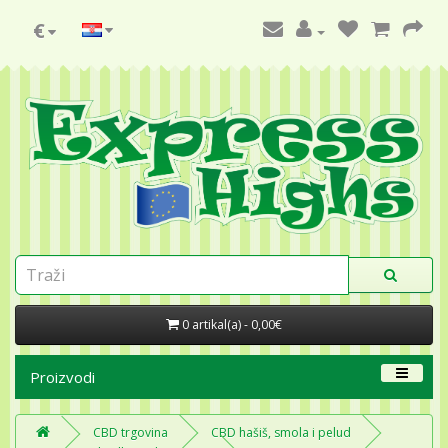
€
0 artikal(a) - 0,00€
Proizvodi
CBD trgovina
CBD hašiš, smola i pelud