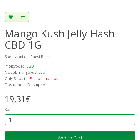
Mango Kush Jelly Hash
CBD 1G
Spedizioni da: Paesi Bassi
Proizvođač:
CBD
Model: mangokushcbd
Only Ships to:
European Union
Dostupnost: Dostupno
19,31€
Kol
Add to Cart