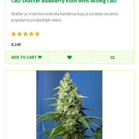
CBD Shatter Blueberry Kush with 465mg CBD
Shatter je vrsta koncentrata kanabisa koja je postala izuzetno
popularna posljednjih nekol..
8,24€
ADD TO CART