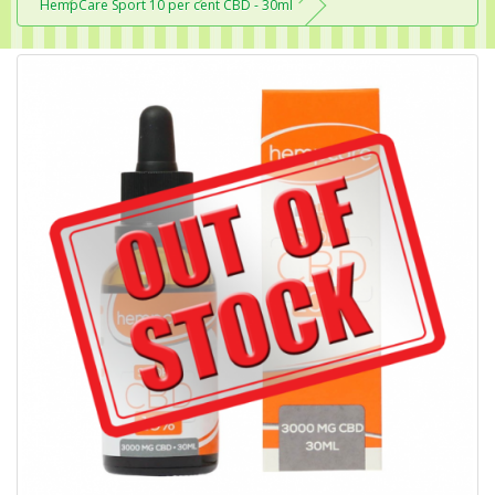
HempCare Sport 10 per cent CBD - 30ml