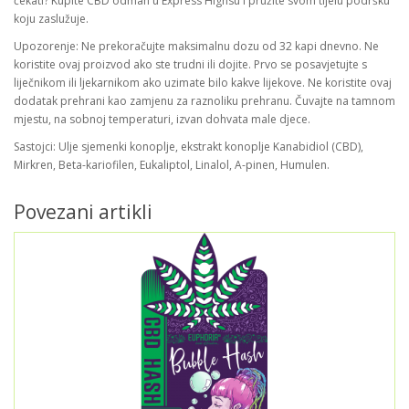
čekati? Kupite CBD odmah u Express Highsu i pružite svom tijelu podršku
koju zaslužuje.
Upozorenje: Ne prekoračujte maksimalnu dozu od 32 kapi dnevno. Ne
koristite ovaj proizvod ako ste trudni ili dojite. Prvo se posavjetujte s
liječnikom ili ljekarnikom ako uzimate bilo kakve lijekove. Ne koristite ovaj
dodatak prehrani kao zamjenu za raznoliku prehranu. Čuvajte na tamnom
mjestu, na sobnoj temperaturi, izvan dohvata male djece.
Sastojci: Ulje sjemenki konoplje, ekstrakt konoplje Kanabidiol (CBD),
Mirkren, Beta-kariofilen, Eukaliptol, Linalol, A-pinen, Humulen.
Povezani artikli