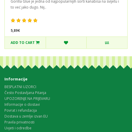
Gorilla Glue je jedna od najpopularnijih sorti kanabisa na svijetu i
to već jako dugo. Nij..
5,89€
ADD TO CART
Informacije
BESPLATNI UZORCI
Često Postavljana Pitanja
UPOZORENJE NA PRIJEVARU
Informacije o dostavi
Povrat i refundacija
Dostava u zemlje izvan EU
Pravila privatnosti
Uvjeti i odredbe