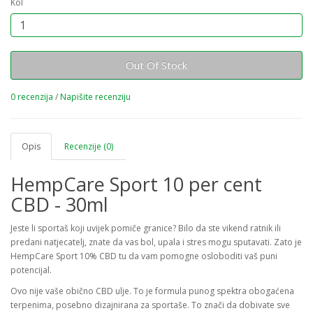
Kol
Out Of Stock
0 recenzija
/
Napišite recenziju
Opis
Recenzije (0)
HempCare Sport 10 per cent
CBD - 30ml
Jeste li sportaš koji uvijek pomiče granice? Bilo da ste vikend ratnik ili
predani natjecatelj, znate da vas bol, upala i stres mogu sputavati. Zato je
HempCare Sport 10% CBD tu da vam pomogne osloboditi vaš puni
potencijal.
Ovo nije vaše obično CBD ulje. To je formula punog spektra obogaćena
terpenima, posebno dizajnirana za sportaše. To znači da dobivate sve