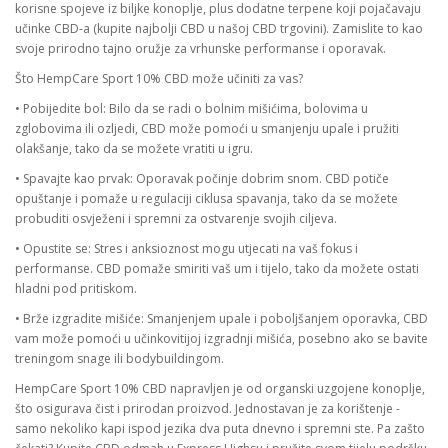
korisne spojeve iz biljke konoplje, plus dodatne terpene koji pojačavaju
učinke CBD-a (kupite najbolji CBD u našoj CBD trgovini). Zamislite to kao
svoje prirodno tajno oružje za vrhunske performanse i oporavak.
Što HempCare Sport 10% CBD može učiniti za vas?
•
Pobijedite bol: Bilo da se radi o bolnim mišićima, bolovima u
zglobovima ili ozljedi, CBD može pomoći u smanjenju upale i pružiti
olakšanje, tako da se možete vratiti u igru.
•
Spavajte kao prvak: Oporavak počinje dobrim snom. CBD potiče
opuštanje i pomaže u regulaciji ciklusa spavanja, tako da se možete
probuditi osvježeni i spremni za ostvarenje svojih ciljeva.
•
Opustite se: Stres i anksioznost mogu utjecati na vaš fokus i
performanse. CBD pomaže smiriti vaš um i tijelo, tako da možete ostati
hladni pod pritiskom.
•
Brže izgradite mišiće: Smanjenjem upale i poboljšanjem oporavka, CBD
vam može pomoći u učinkovitijoj izgradnji mišića, posebno ako se bavite
treningom snage ili bodybuildingom.
HempCare Sport 10% CBD napravljen je od organski uzgojene konoplje,
što osigurava čist i prirodan proizvod. Jednostavan je za korištenje -
samo nekoliko kapi ispod jezika dva puta dnevno i spremni ste. Pa zašto