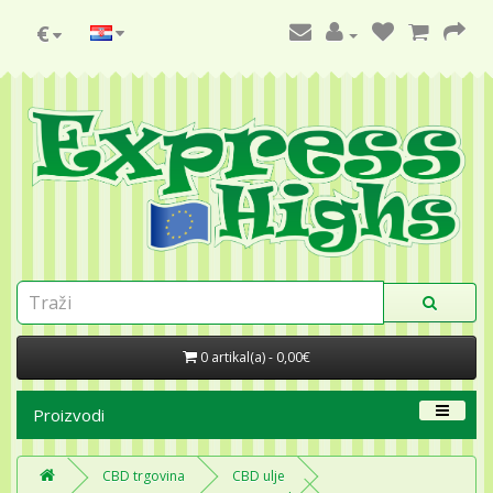
€
0 artikal(a) - 0,00€
Proizvodi
CBD trgovina
CBD ulje