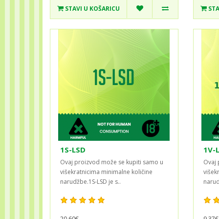
STAVI U KOŠARICU
STA
1S-LSD
1V-L
Ovaj proizvod može se kupiti samo u
Ovaj 
višekratnicima minimalne količine
višek
narudžbe.1S-LSD je s..
narud
20,60€
9,37€