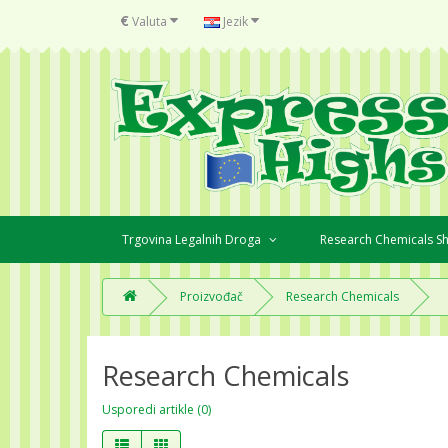
€
Valuta
Jezik
Trgovina Legalnih Droga
Research Chemicals 
Proizvođač
Research Chemicals
Research Chemicals
Usporedi artikle (0)