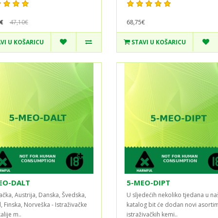
€
47,10€
68,75€
VI U KOŠARICU
STAVI U KOŠARICU
EO-DALT
5-MEO-DIPT
čka, Austrija, Danska, Švedska,
U sljedećih nekoliko tjedana u na
, Finska, Norveška - Istraživačke
katalog bit će dodan novi asorti
alije m..
istraživačkih kemi..