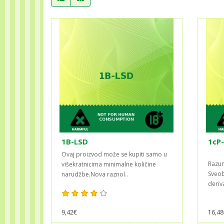
1B-LSD
1cP
Ovaj proizvod može se kupiti samo u
Razum
višekratnicima minimalne količine
Sveob
narudžbe.Nova raznol..
deriv
9,42€
16,48