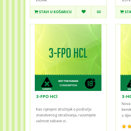
STAVI U KOŠARICU
STA
3-FPO HCl
3-H
Nova 
Kao cijenjeni stručnjak u području
kemik
znanstvenog istraživanja, razumijete
u slje
važnost nabave vi..