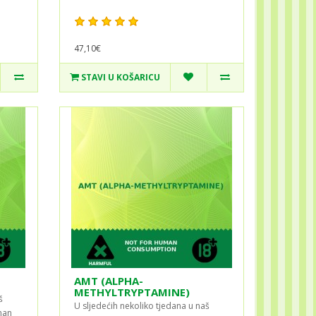
47,10€
STAVI U KOŠARICU
AMT (ALPHA-
METHYLTRYPTAMINE)
š
U sljedećih nekoliko tjedana u naš
man