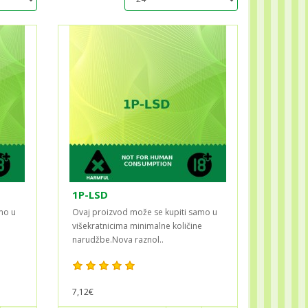
1P-LSD
mo u
Ovaj proizvod može se kupiti samo u
e
višekratnicima minimalne količine
narudžbe.Nova raznol..
7,12€