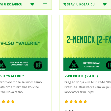
VI U KOŠARICU
STAVI U KOŠARICU
SD "VALERIE"
2-NENDCK (2-FXE)
proizvod može se kupiti samo u
Pregled spoja 2-NENDCK2-NEND
ratnicima minimalne količine
istaknuta istraživačka kemikalija 
žbe.Nova raznol..
laboratorijskim uvjeti..
21,19€