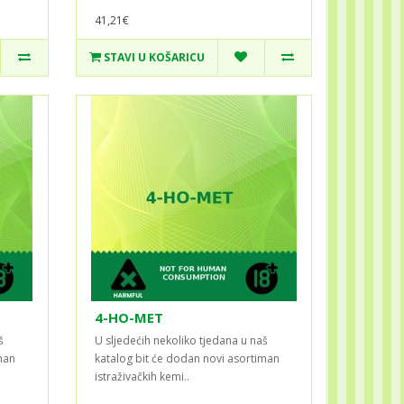
41,21€
STAVI U KOŠARICU
4-HO-MET
š
U sljedećih nekoliko tjedana u naš
man
katalog bit će dodan novi asortiman
istraživačkih kemi..