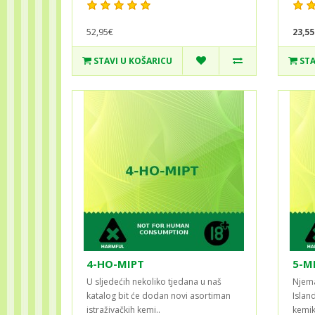
52,95€
23,55
STAVI U KOŠARICU
STA
4-HO-MIPT
5-M
U sljedećih nekoliko tjedana u naš
Njema
katalog bit će dodan novi asortiman
Island
istraživačkih kemi..
kemik