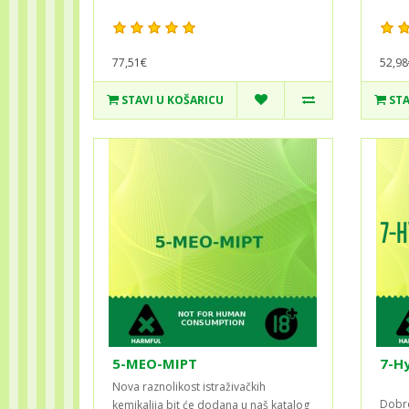
77,51€
52,98
STAVI U KOŠARICU
STA
5-MEO-MIPT
7-H
Nova raznolikost istraživačkih
Dobro
kemikalija bit će dodana u naš katalog