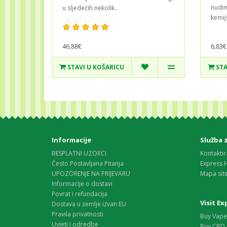
nudim
u sljedećih nekolik..
kemijs
46,88€
6,83€
STAVI U KOŠARICU
STA
Informacije
Služba 
BESPLATNI UZORCI
Kontaktir
Često Postavljana Pitanja
Express 
UPOZORENJE NA PRIJEVARU
Mapa sit
Informacije o dostavi
Povrat i refundacija
Visit E
Dostava u zemlje izvan EU
Pravila privatnosti
Buy Vape 
Uvjeti i odredbe
Buy CBD 