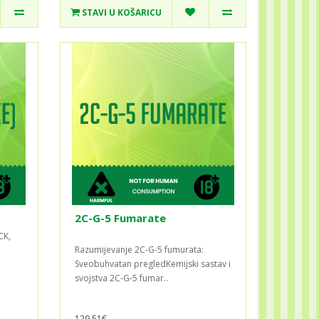
STAVI U KOŠARICU
2C-G-5 Fumarate
CK,
Razumijevanje 2C-G-5 fumurata:
u
Sveobuhvatan pregledKemijski sastav i
svojstva 2C-G-5 fumar..
129,51€