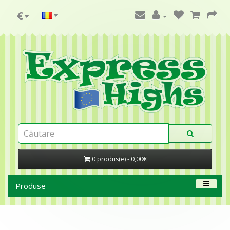
€
0 produs(e) - 0,00€
Produse