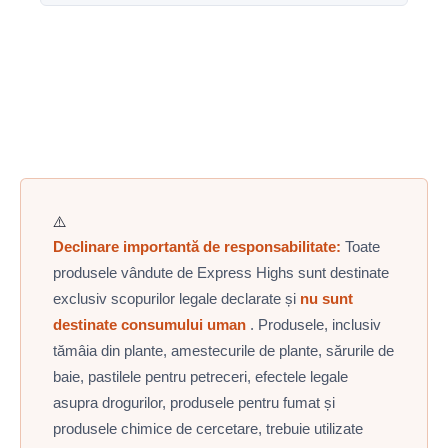
Fiecare e-mail de marketing pe care îl trimitem
contactați serviciul de asistență.
adresa de e-mail înregistrată. În conformitate cu
conține un link
de dezabonare
în partea de jos.
GDPR, vom procesa solicitarea dumneavoastră în
Dacă faceți clic pe acesta, veți fi eliminat de pe
termen de 30 de zile. Vă rugăm să rețineți că este
lista noastră de corespondență în termen de 48 de
posibil să fie nevoie ca unele date să fie păstrate
ore. De asemenea, puteți gestiona preferințele de
pentru o perioadă limitată în scopuri legale și
e-mail direct în secțiunea Contul meu de pe site.
contabile.
⚠️
Declinare importantă de responsabilitate:
Toate
produsele vândute de Express Highs sunt destinate
exclusiv scopurilor legale declarate și
nu sunt
destinate consumului uman
. Produsele, inclusiv
tămâia din plante, amestecurile de plante, sărurile de
baie, pastilele pentru petreceri, efectele legale
asupra drogurilor, produsele pentru fumat și
produsele chimice de cercetare, trebuie utilizate